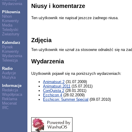
Wydarzenia
Niusy i komentarze
Plikownia
Nihon
Ten użytkownik nie napisał jeszcze żadnego niusa.
Konwenty
Media
Teledyski
Zwiastuny
Zdjęcia
Kalendarz
Rynek
Ten użytkownik nie uznał za stosowne odnaleźć się na ża
Konwenty
Wydarzenia
Telewizja
Wydarzenia
Radio
Audycje
Użytkownik pojawił się na poniższych wydarzeniach:
Muzyka
Animatsuri 2
(31.07.2009)
Informacje
Animatsuri 2011
(15.07.2011)
Redakcja
ConQuista 2
(28.01.2011)
Współpraca
Ecchicon 4
(28.02.2009)
Reklama
Ecchicon: 5ummer 5pecial
(09.07.2010)
Mecenat
IRC