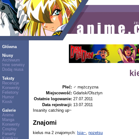
Główna
Niusy
Archiwum
Inne serwisy
Dodaj niusa
ki
Teksty
Recenzje
Płeć:
♂ mężczyzna
Konwenty
Felietony
Miejscowość:
Gdańsk/Olsztyn
Humor
Ostatnie logowanie:
27.07.2011
Kiosk
Data rejestracji:
13.07.2011
Insanity catching up~
Galerie
Anime
Manga
Znajomi
Konwenty
Cosplay
kielus ma 2 znajomych:
Isia~
,
nozetsu
Fanarty
Komiksy