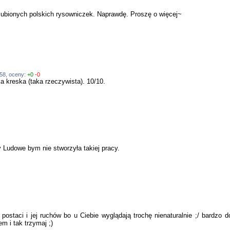
lubionych polskich rysowniczek. Naprawdę. Proszę o więcej~
:58, oceny:
+0
-0
ka kreska (taka rzeczywista). 10/10.
 Ludowe bym nie stworzyła takiej pracy.
postaci i jej ruchów bo u Ciebie wyglądają trochę nienaturalnie ;/ bardzo 
 i tak trzymaj ;)