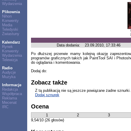
Wydarzenia
Plikownia
Nihon
Konwenty
Media
Teledyski
Zwiastuny
Kalendarz
Data dodania:
23.09.2010, 17:33:46
Rynek
Konwenty
Po dłuższej przerwie mamy kolejną okazję zaprezento
Wydarzenia
programów graficznych takich jak PaintTool SAI i Photosho
Telewizja
do oglądania i komentowania.
Radio
Dodaj do:
Audycje
Muzyka
Zobacz także
Informacje
Redakcja
Z tą publikacją nie są jeszcze powiązane żadne sznurki.
Współpraca
Dodaj sznurek
Reklama
Mecenat
Ocena
IRC
1
2
3
9,54/10 (26 głosów)