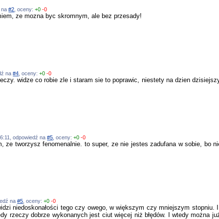
ź na
#2
, oceny:
+0
-0
zumiem, ze mozna byc skromnym, ale bez przesady!
edź na
#4
, oceny:
+0
-0
czy. widze co robie zle i staram sie to poprawic, niestety na dzien dzisiejsz
:46:11, odpowiedź na
#5
, oceny:
+0
-0
 ze tworzysz fenomenalnie. to super, ze nie jestes zadufana w sobie, bo ni
wiedź na
#5
, oceny:
+0
-0
widzi niedoskonałości tego czy owego, w większym czy mniejszym stopniu. I 
edy rzeczy dobrze wykonanych jest ciut więcej niż błędów. I wtedy można ju