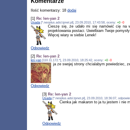
Komentarze
Ilość komentarzy: 18
dodaj
[1]
Re: len-yan 2
Usada
[*.neoplus.adsl.tpnet.pl], 23.09.2010, 17:43:58, oceny:
+0
-0
Cieszę się, że udało mi się namówić cię na wr
projektowania postaci. Uwielbiam Twoje pomysły
Więcej wiary w siebie Lenek!
Odpowiedz
[2]
Re: len-yan 2
len-yan
[110.11.172.*], 23.09.2010, 18:25:42, oceny:
+0
-0
ja ze swojej strony chcialabym powiedziec, z
Odpowiedz
[3]
Re: len-yan 2
Usada
[*.neoplus.adsl.tpnet.pl], 23.09.2010, 18:36:07, odpowi
Cienka jak makaron to ja tu jestem i nie
Odpowiedz