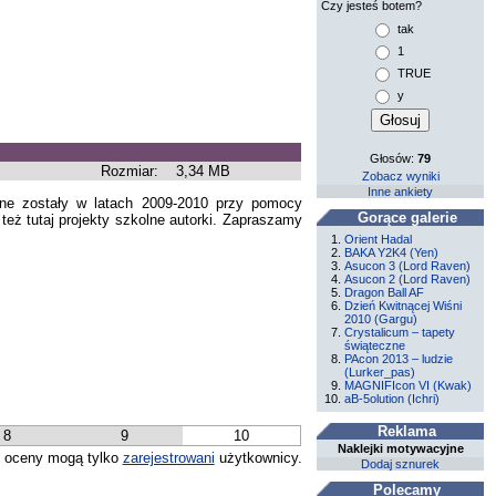
Czy jesteś botem?
tak
1
TRUE
y
Głosów:
79
Rozmiar:
3,34 MB
Zobacz wyniki
Inne ankiety
ane zostały w latach 2009-2010 przy pomocy
Gorące galerie
też tutaj projekty szkolne autorki. Zapraszamy
Orient Hadal
BAKA Y2K4 (Yen)
Asucon 3 (Lord Raven)
Asucon 2 (Lord Raven)
Dragon Ball AF
Dzień Kwitnącej Wiśni
2010 (Gargu)
Crystalicum – tapety
świąteczne
PAcon 2013 – ludzie
(Lurker_pas)
MAGNIFIcon VI (Kwak)
aB-5olution (Ichri)
Reklama
8
9
10
Naklejki motywacyjne
 oceny mogą tylko
zarejestrowani
użytkownicy.
Dodaj sznurek
Polecamy