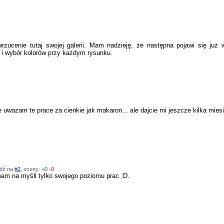
zucenie tutaj swojej galerii. Mam nadzieję, że następna pojawi się już w
 i wybór kolorów przy każdym rysunku.
e uwazam te prace za cienkie jak makaron... ale dajcie mi jeszcze kilka mi
edź na
#2
, oceny:
+0
-0
 mam na myśli tylko swojego poziomu prac ;D.