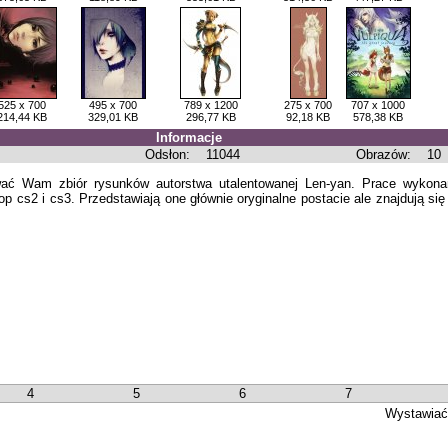
525 x 700
495 x 700
789 x 1200
275 x 700
707 x 1000
214,44 KB
329,01 KB
296,77 KB
92,18 KB
578,38 KB
Informacje
Odsłon:
11044
Obrazów:
10
wać Wam zbiór rysunków autorstwa utalentowanej Len-yan. Prace wykon
p cs2 i cs3. Przedstawiają one głównie oryginalne postacie ale znajdują się 
4
5
6
7
Wystawiać