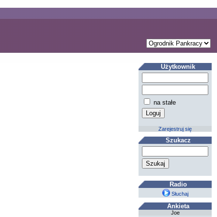
Użytkownik
na stałe
Zarejestruj się
Szukacz
Radio
Słuchaj
Ankieta
Joe