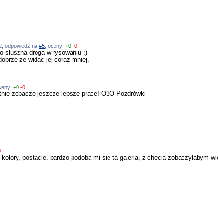
5:02, odpowiedź na
#5
, oceny:
+0
-0
to sluszna droga w rysowaniu :)
obrze ze widac jej coraz mniej.
oceny:
+0
-0
ętnie zobacze jeszcze lepsze prace! O3O Pozdrówki
0
 kolory, postacie. bardzo podoba mi się ta galeria, z chęcią zobaczyłabym wię