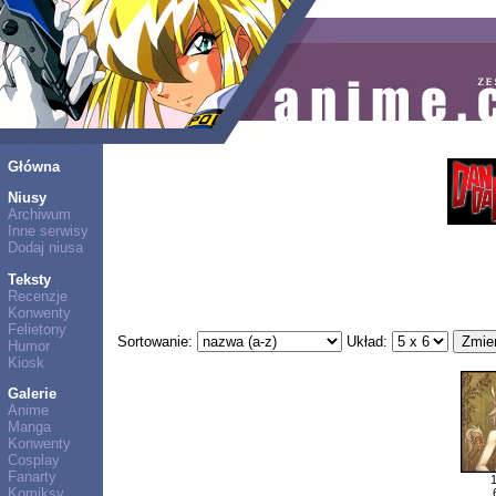
Główna
Niusy
Archiwum
Inne serwisy
Dodaj niusa
Teksty
Recenzje
Konwenty
Felietony
Sortowanie:
Układ:
Humor
Kiosk
Galerie
Anime
Manga
Konwenty
Cosplay
Fanarty
Komiksy