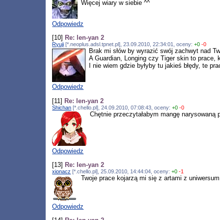
Więcej wiary w siebie ^^
Odpowiedz
[10]
Re: len-yan 2
Ryuji
[*.neoplus.adsl.tpnet.pl], 23.09.2010, 22:34:01, oceny:
+0
-0
Brak mi słów by wyrazić swój zachwyt nad Tw
A Guardian, Longing czy Tiger skin to prace, 
I nie wiem gdzie byłyby tu jakieś błędy, te pra
Odpowiedz
[11]
Re: len-yan 2
Shichan
[*.chello.pl], 24.09.2010, 07:08:43, oceny:
+0
-0
Chętnie przeczytałabym mangę narysowaną pr
Odpowiedz
[13]
Re: len-yan 2
xionacz
[*.chello.pl], 25.09.2010, 14:44:04, oceny:
+0
-1
Twoje prace kojarzą mi się z artami z uniwersum
Odpowiedz