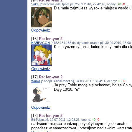
[14]
Re: len-yan 2
Sake.
[*.neoplus.adsl.tpnet.pl], 25.09.2010, 22:42:10, oceny:
+0
-0
Dla mnie zajmujesz wysokie miejsce wśród u
Odpowiedz
[16]
Re: len-yan 2
HΛЯPΛGŌN
[*.152.131.185.dsl.dynamic.eranet.pl], 30.09.2010, 18:00
Klimatyczne rysunki, ładne kolory, miła dla o
Odpowiedz
[17]
Re: len-yan 2
Wania
[*.neoplus.adsl.tpnet.pl], 04.03.2011, 13:04:14, oceny:
+0
-0
Ja przy Tobie mogę się schować, bo za Chiny
Daję 10/10. *u*
Odpowiedz
[18]
Re: len-yan 2
Eff [*.ipm.pl], 12.07.2011, 12:08:23, oceny:
+0
-0
na twoim miejscu bardziej przyłożyłabym się do anatomii 
popadasz w samozachwyt i pracujesz nad swoim warsztatem