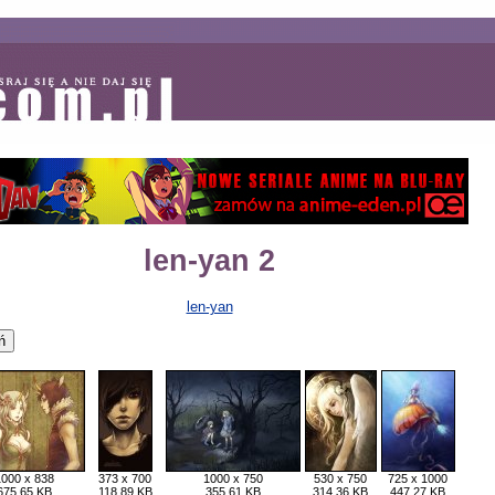
len-yan 2
len-yan
1000 x 838
373 x 700
1000 x 750
530 x 750
725 x 1000
675,65 KB
118,89 KB
355,61 KB
314,36 KB
447,27 KB