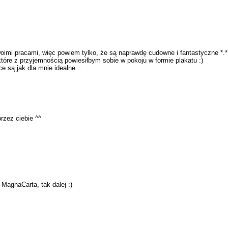
oimi pracami, więc powiem tylko, że są naprawdę cudowne i fantastyczne *.*
które z przyjemnością powiesiłbym sobie w pokoju w formie plakatu :)
ce są jak dla mnie idealne...
zez ciebie ^^
 MagnaCarta, tak dalej :)