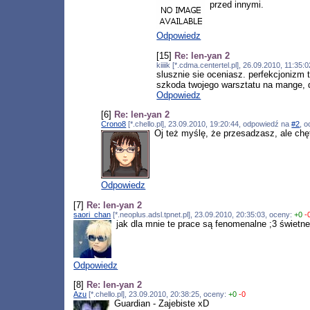
przed innymi.
Odpowiedz
[15]
Re: len-yan 2
kiiiik [*.cdma.centertel.pl], 26.09.2010, 11:3
slusznie sie oceniasz. perfekcjonizm 
szkoda twojego warsztatu na mange, d
Odpowiedz
[6]
Re: len-yan 2
Crono8
[*.chello.pl], 23.09.2010, 19:20:44, odpowiedź na
#2
, 
Oj też myślę, że przesadzasz, ale ch
Odpowiedz
[7]
Re: len-yan 2
saori_chan
[*.neoplus.adsl.tpnet.pl], 23.09.2010, 20:35:03, oceny:
+0
-
jak dla mnie te prace są fenomenalne ;3 świetne
Odpowiedz
[8]
Re: len-yan 2
Azu
[*.chello.pl], 23.09.2010, 20:38:25, oceny:
+0
-0
Guardian - Zajebiste xD