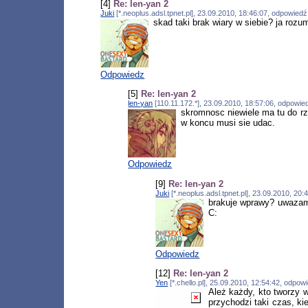
[4]
Re: len-yan 2
Juki
[*.neoplus.adsl.tpnet.pl], 23.09.2010, 18:46:07, odpowied
skad taki brak wiary w siebie? ja ro
Odpowiedz
[5]
Re: len-yan 2
len-yan
[110.11.172.*], 23.09.2010, 18:57:06, odpowi
skromnosc niewiele ma tu do rze
w koncu musi sie udac.
Odpowiedz
[9]
Re: len-yan 2
Juki
[*.neoplus.adsl.tpnet.pl], 23.09.2010, 20
brakuje wprawy? uwazam,
C:
Odpowiedz
[12]
Re: len-yan 2
Yen
[*.chello.pl], 25.09.2010, 12:54:42, odpo
Ależ każdy, kto tworzy 
przychodzi taki czas, ki