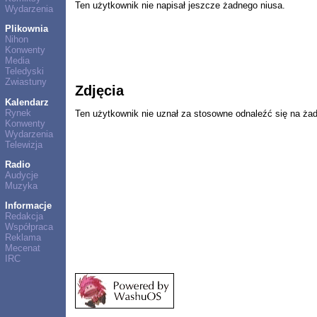
Ten użytkownik nie napisał jeszcze żadnego niusa.
Wydarzenia
Plikownia
Nihon
Konwenty
Media
Teledyski
Zwiastuny
Zdjęcia
Kalendarz
Rynek
Ten użytkownik nie uznał za stosowne odnaleźć się na ża
Konwenty
Wydarzenia
Telewizja
Radio
Audycje
Muzyka
Informacje
Redakcja
Współpraca
Reklama
Mecenat
IRC