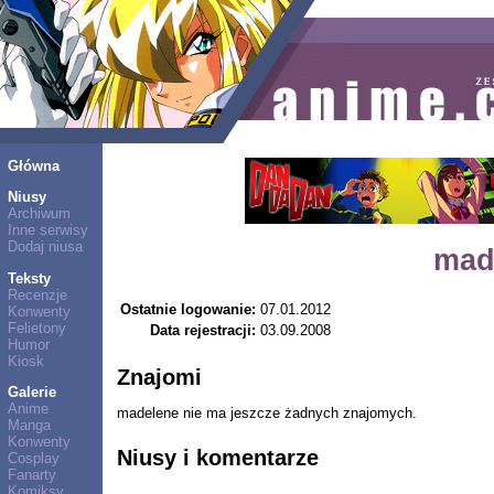
Główna
Niusy
Archiwum
Inne serwisy
Dodaj niusa
mad
Teksty
Recenzje
Ostatnie logowanie:
07.01.2012
Konwenty
Felietony
Data rejestracji:
03.09.2008
Humor
Kiosk
Znajomi
Galerie
Anime
madelene nie ma jeszcze żadnych znajomych.
Manga
Konwenty
Niusy i komentarze
Cosplay
Fanarty
Komiksy