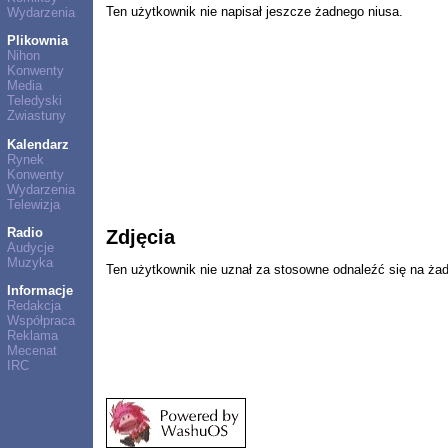
Ten użytkownik nie napisał jeszcze żadnego niusa.
Wydarzenia
Plikownia
Nihon
Konwenty
Media
Teledyski
Zwiastuny
Kalendarz
Rynek
Konwenty
Wydarzenia
Telewizja
Radio
Zdjęcia
Audycje
Muzyka
Ten użytkownik nie uznał za stosowne odnaleźć się na ża
Informacje
Redakcja
Współpraca
Reklama
Mecenat
IRC