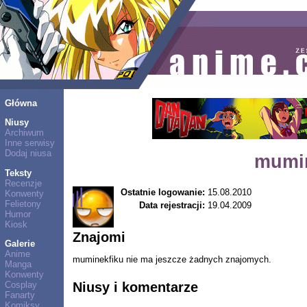
Główna
Niusy
Archiwum
Inne serwisy
Dodaj niusa
mumin
Teksty
Recenzje
Ostatnie logowanie:
15.08.2010
Konwenty
Felietony
Data rejestracji:
19.04.2009
Humor
Kiosk
Znajomi
Galerie
Anime
muminekfiku nie ma jeszcze żadnych znajomych.
Manga
Konwenty
Niusy i komentarze
Cosplay
Fanarty
Komiksy