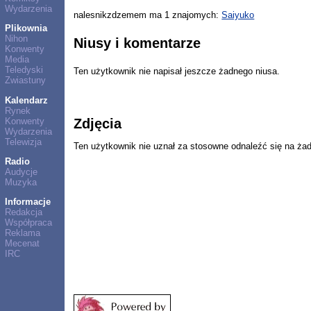
Wydarzenia
nalesnikzdzemem ma 1 znajomych:
Saiyuko
Plikownia
Nihon
Niusy i komentarze
Konwenty
Media
Teledyski
Ten użytkownik nie napisał jeszcze żadnego niusa.
Zwiastuny
Kalendarz
Rynek
Konwenty
Zdjęcia
Wydarzenia
Telewizja
Ten użytkownik nie uznał za stosowne odnaleźć się na ża
Radio
Audycje
Muzyka
Informacje
Redakcja
Współpraca
Reklama
Mecenat
IRC