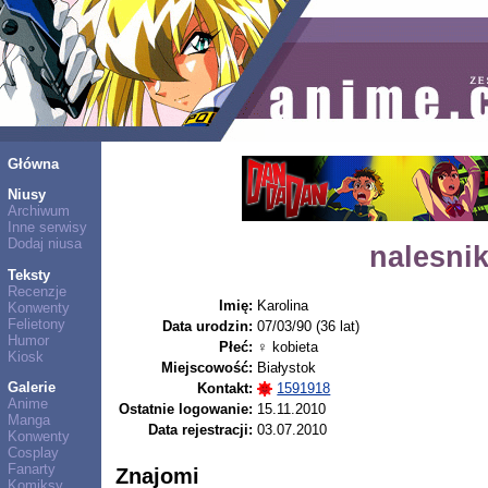
Główna
Niusy
Archiwum
Inne serwisy
Dodaj niusa
nalesni
Teksty
Recenzje
Imię:
Karolina
Konwenty
Felietony
Data urodzin:
07/03/90 (36 lat)
Humor
Płeć:
♀ kobieta
Kiosk
Miejscowość:
Białystok
Galerie
Kontakt:
1591918
Anime
Ostatnie logowanie:
15.11.2010
Manga
Data rejestracji:
03.07.2010
Konwenty
Cosplay
Fanarty
Znajomi
Komiksy