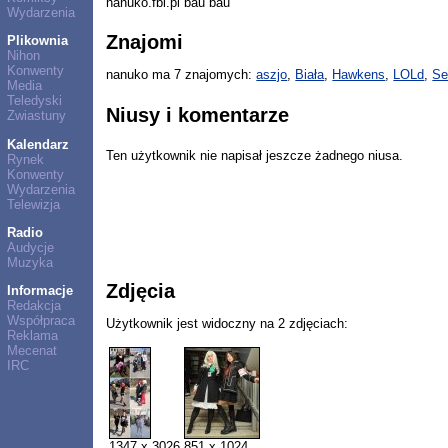
nanuko.fbl.pl bau bau
Wydarzenia
Znajomi
Plikownia
Nihon
Konwenty
nanuko ma 7 znajomych:
aszjo
,
Biała
,
Hawkens
,
LOLd
,
S
Media
Teledyski
Niusy i komentarze
Zwiastuny
Kalendarz
Ten użytkownik nie napisał jeszcze żadnego niusa.
Rynek
Konwenty
Wydarzenia
Telewizja
Radio
Audycje
Muzyka
Zdjęcia
Informacje
Redakcja
Współpraca
Użytkownik jest widoczny na 2 zdjęciach:
Reklama
Mecenat
IRC
1347 x 3026
851 x 1024