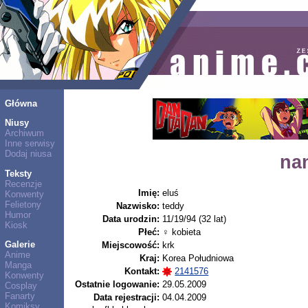
Główna
Niusy
Archiwum
Inne serwisy
Dodaj niusa
na
Teksty
Recenzje
Imię:
eluś
Konwenty
Felietony
Nazwisko:
teddy
Humor
Data urodzin:
11/19/94 (32 lat)
Kiosk
Płeć:
♀ kobieta
Galerie
Miejscowość:
krk
Anime
Kraj:
Korea Południowa
Manga
Kontakt:
2141576
Konwenty
Ostatnie logowanie:
29.05.2009
Cosplay
Fanarty
Data rejestracji:
04.04.2009
Komiksy