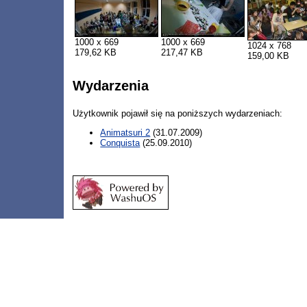
1000 x 669
1000 x 669
1024 x 768
179,62 KB
217,47 KB
159,00 KB
Wydarzenia
Użytkownik pojawił się na poniższych wydarzeniach:
Animatsuri 2
(31.07.2009)
Conquista
(25.09.2010)