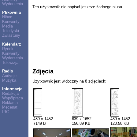
Wydarzenia
Ten użytkownik nie napisał jeszcze żadnego niusa.
Plikownia
Nihon
Konwenty
Media
Teledyski
Zwiastuny
Kalendarz
Rynek
Konwenty
Wydarzenia
Telewizja
Zdjęcia
Radio
Audycje
Muzyka
Użytkownik jest widoczny na 8 zdjęciach:
Informacje
Redakcja
Współpraca
Reklama
Mecenat
IRC
439 x 1452
639 x 1652
439 x 1452
7149 B
156,89 KB
120,58 KB