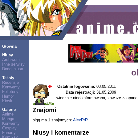
Główna
Niusy
Archiwum
Inne serwisy
Dodaj niusa
o
Teksty
Recenzje
Ostatnie logowanie:
08.05.2011
Konwenty
Felietony
Data rejestracji:
31.05.2009
Humor
wiecznie niedoinformowana, zawsze zaspana, l
Kiosk
Znajomi
Galerie
Anime
Manga
olgg ma 1 znajomych:
AlexRrR
Konwenty
Cosplay
Niusy i komentarze
Fanarty
Komiksy