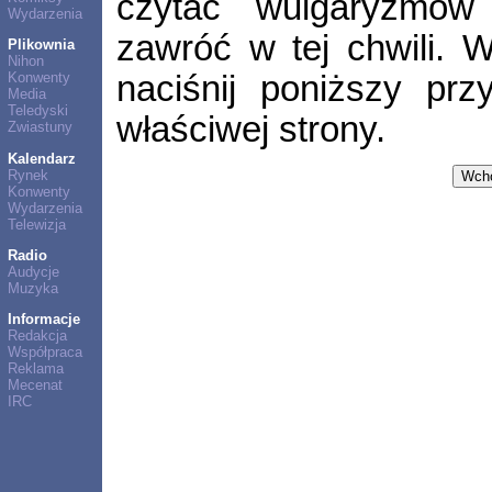
czytać wulgaryzmów 
Wydarzenia
zawróć w tej chwili.
Plikownia
Nihon
naciśnij poniższy prz
Konwenty
Media
Teledyski
właściwej strony.
Zwiastuny
Kalendarz
Rynek
Konwenty
Wydarzenia
Telewizja
Radio
Audycje
Muzyka
Informacje
Redakcja
Współpraca
Reklama
Mecenat
IRC