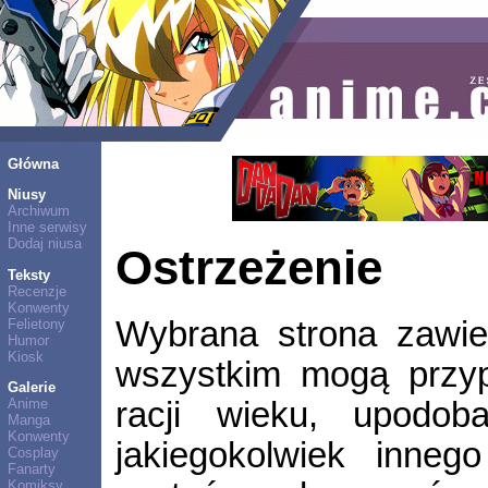
Główna
Niusy
Archiwum
Inne serwisy
Dodaj niusa
Ostrzeżenie
Teksty
Recenzje
Konwenty
Wybrana strona zawier
Felietony
Humor
Kiosk
wszystkim mogą przyp
Galerie
racji wieku, upodob
Anime
Manga
Konwenty
jakiegokolwiek inne
Cosplay
Fanarty
Komiksy