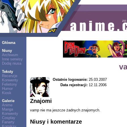
Główna
Niusy
Archiwum
Inne serwisy
Dodaj niusa
v
Teksty
Recenzje
Ostatnie logowanie:
25.03.2007
Konwenty
Felietony
Data rejestracji:
12.11.2006
Humor
Kiosk
Znajomi
Galerie
Anime
Manga
vamp nie ma jeszcze żadnych znajomych.
Konwenty
Cosplay
Niusy i komentarze
Fanarty
Komiksy