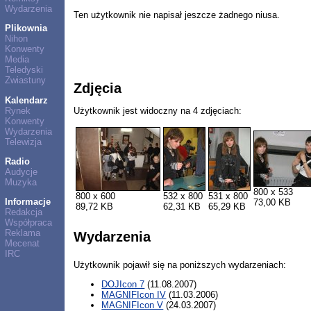
Wydarzenia
Ten użytkownik nie napisał jeszcze żadnego niusa.
Plikownia
Nihon
Konwenty
Media
Teledyski
Zwiastuny
Zdjęcia
Kalendarz
Rynek
Użytkownik jest widoczny na 4 zdjęciach:
Konwenty
Wydarzenia
Telewizja
Radio
Audycje
Muzyka
800 x 533
800 x 600
532 x 800
531 x 800
Informacje
73,00 KB
89,72 KB
62,31 KB
65,29 KB
Redakcja
Współpraca
Reklama
Wydarzenia
Mecenat
IRC
Użytkownik pojawił się na poniższych wydarzeniach:
DOJIcon 7
(11.08.2007)
MAGNIFIcon IV
(11.03.2006)
MAGNIFIcon V
(24.03.2007)