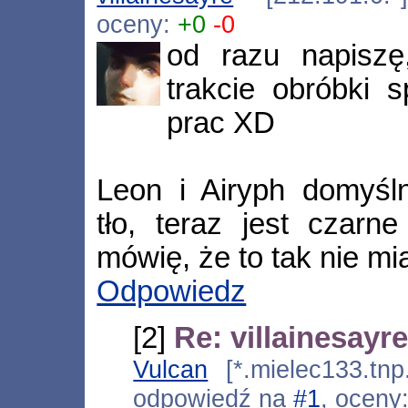
oceny:
+0
-0
od razu napisz
trakcie obróbki 
prac XD
Leon i Airyph domyśln
tło, teraz jest czarn
mówię, że to tak nie mi
Odpowiedz
[2]
Re: villainesayre
Vulcan
[*.mielec133.tnp
odpowiedź na
#1
, oceny