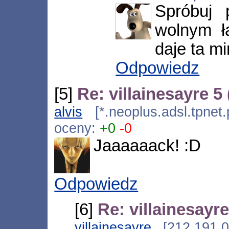
Spróbuj 
wolnym ł
daje ta mi
Odpowiedz
[5]
Re: villainesayre 5
alvis
[*.neoplus.adsl.tpnet.
oceny:
+0
-0
Jaaaaaack! :D
Odpowiedz
[6]
Re: villainesayre
villainesayre
[212.191.0.