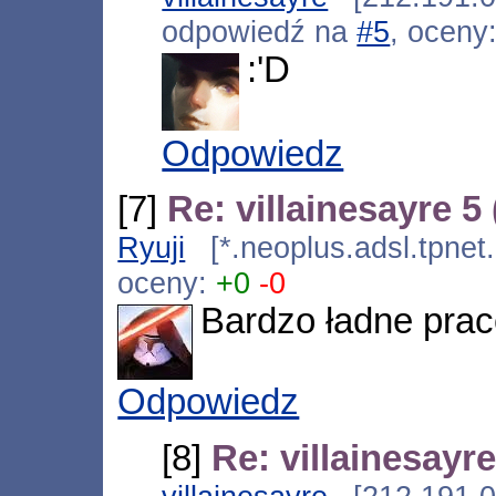
odpowiedź na
#5
, oceny
:'D
Odpowiedz
[7]
Re: villainesayre 5
Ryuji
[*.neoplus.adsl.tpnet
oceny:
+0
-0
Bardzo ładne prac
Odpowiedz
[8]
Re: villainesayre