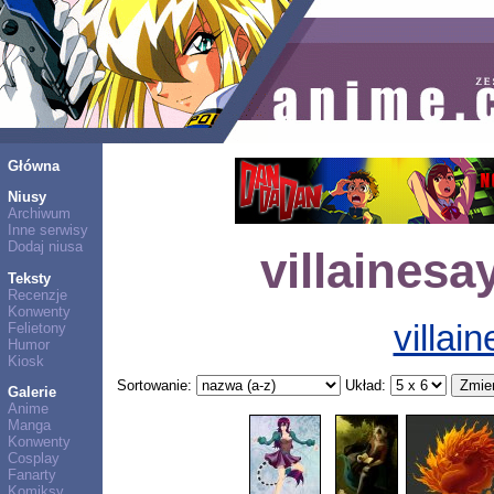
Główna
Niusy
Archiwum
Inne serwisy
Dodaj niusa
villainesa
Teksty
Recenzje
Konwenty
villai
Felietony
Humor
Kiosk
Sortowanie:
Układ:
Galerie
Anime
Manga
Konwenty
Cosplay
Fanarty
Komiksy