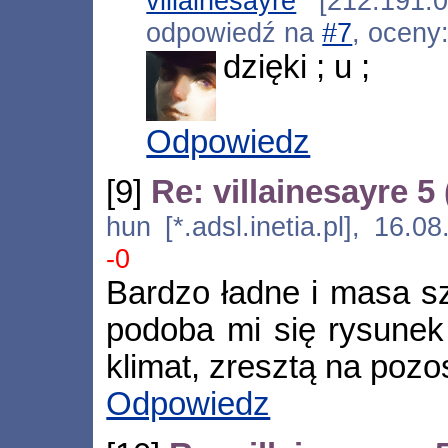
villainesayre
[212.191.0.
odpowiedź na
#7
, oceny
dzięki ; u ;
Odpowiedz
[9]
Re: villainesayre 5
hun [*.adsl.inetia.pl], 16.
-0
Bardzo ładne i masa s
podoba mi się rysunek
klimat, zresztą na pozo
Odpowiedz