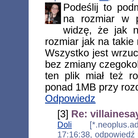
Podeślij to pod
na rozmiar w p
widzę, że jak 
rozmiar jak na takie
Wszystko jest wrzuc
bez zmiany czegokol
ten plik miał też r
ponad 1MB przy rozd
Odpowiedz
[3]
Re: villainesa
Doli
[*.neoplus.ads
17:16:38, odpowiedź