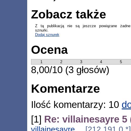
Zobacz także
Z tą publikacją nie są jeszcze powiązane żadne
sznurki.
Dodaj sznurek
Ocena
1
2
3
4
5
8,00/10 (3 głosów)
Komentarze
Ilość komentarzy: 10
do
[1]
Re: villainesayre 5
villainesayre
[212.191.0.*]