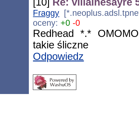
[10]
Re: villainesayre 
Fraggy
[*.neoplus.adsl.tpne
oceny:
+0
-0
Redhead *.* OMOMOM
takie śliczne
Odpowiedz