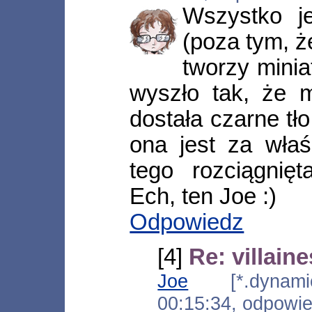
Wszystko j
(poza tym, ż
tworzy minia
wyszło tak, że m
dostała czarne tł
ona jest za wła
tego rozciągnię
Ech, ten Joe :)
Odpowiedz
[4]
Re: villain
Joe
[*.dynamic.
00:15:34, odpowi