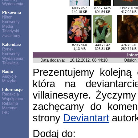
Wydarzenia
600 x 857
877 x 1425
1192 x 1090
149,18 KB
604,54 KB
417,02 KB
Plikownia
Nihon
Konwenty
Media
Teledyski
Zwiastuny
Kalendarz
820 x 960
440 x 642
426 x 520
Rynek
1,13 MB
326,31 KB
289,74 KB
Konwenty
Infor
Wydarzenia
Data dodania:
10.12.2012, 08:44:10
Odsłon:
Telewizja
Prezentujemy kolejną 
Radio
Audycje
która na deviantarc
Muzyka
Informacje
villainesayre. Życzymy
Redakcja
Współpraca
Reklama
zachęcamy do koment
Mecenat
IRC
strony
Deviantart
autork
Dodaj do: