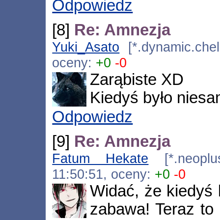
Odpowiedz
[8]
Re: Amnezja
Yuki_Asato
[*.dynamic.chell
oceny:
+0
-0
Zarąbiste XD
Kiedyś było nies
Odpowiedz
[9]
Re: Amnezja
Fatum Hekate
[*.neoplus.
11:50:51, oceny:
+0
-0
Widać, że kiedyś l
zabawa! Teraz to 