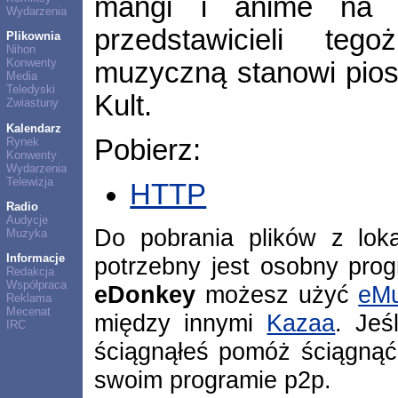
mangi i anime na p
Wydarzenia
przedstawicieli tego
Plikownia
Nihon
Konwenty
muzyczną stanowi pios
Media
Teledyski
Kult.
Zwiastuny
Kalendarz
Pobierz:
Rynek
Konwenty
Wydarzenia
Telewizja
HTTP
Radio
Audycje
Do pobrania plików z lok
Muzyka
Informacje
potrzebny jest osobny pro
Redakcja
Współpraca
eDonkey
możesz użyć
eMu
Reklama
Mecenat
między innymi
Kazaa
. Jeś
IRC
ściągnąłeś pomóż ściągnąć
swoim programie p2p.