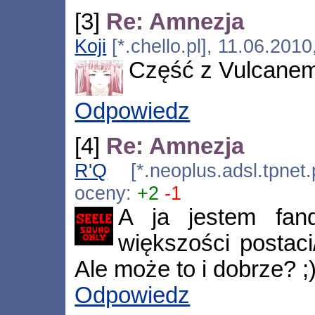
[3]
Re: Amnezja
Koji
[*.chello.pl], 11.06.201
Część z Vulcanem
Odpowiedz
[4]
Re: Amnezja
R'Q
[*.neoplus.adsl.tpnet
oceny:
+2
-1
A ja jestem fa
większości postaci
Ale może to i dobrze? ;
Odpowiedz