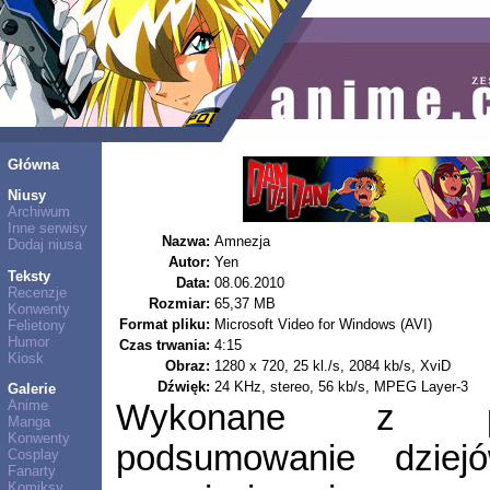
Główna
Niusy
Archiwum
Inne serwisy
Nazwa:
Amnezja
Dodaj niusa
Autor:
Yen
Teksty
Data:
08.06.2010
Recenzje
Rozmiar:
65,37 MB
Konwenty
Format pliku:
Microsoft Video for Windows (AVI)
Felietony
Humor
Czas trwania:
4:15
Kiosk
Obraz:
1280 x 720, 25 kl./s, 2084 kb/s, XviD
Dźwięk:
24 KHz, stereo, 56 kb/s, MPEG Layer-3
Galerie
Anime
Wykonane z pr
Manga
Konwenty
podsumowanie dziej
Cosplay
Fanarty
Komiksy