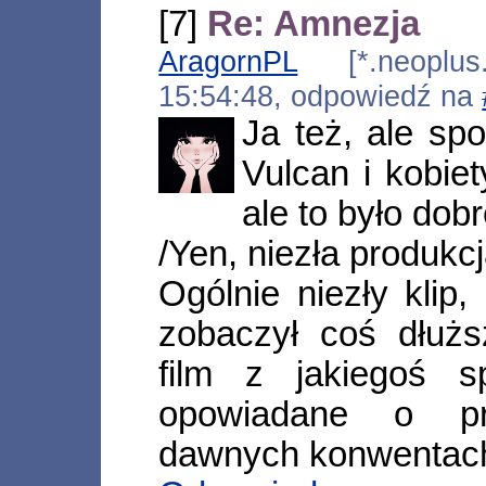
[7]
Re: Amnezja
AragornPL
[*.neoplus.a
15:54:48, odpowiedź na
Ja też, ale sp
Vulcan i kobiet
ale to było dobr
/Yen, niezła produkc
Ogólnie niezły klip
zobaczył coś dłuż
film z jakiegoś s
opowiadane o pr
dawnych konwentac