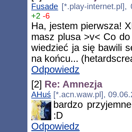
Fusade
[*.play-internet.pl]
+2
-6
Ha, jestem pierwsza! 
masz plusa >v< Co do f
wiedzieć ja się bawili 
na końcu... (hetardscr
Odpowiedz
[2]
Re: Amnezja
AHuś
[*.acn.waw.pl], 09.06
bardzo przyjemne 
:D
Odpowiedz