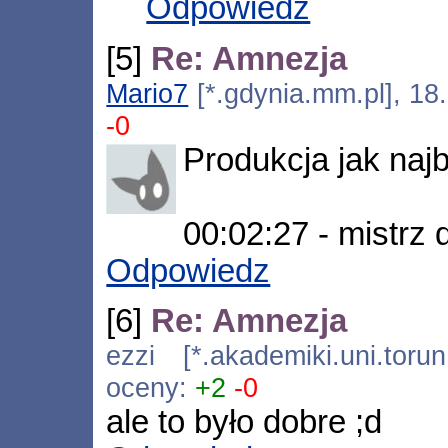
Odpowiedz
[5]
Re: Amnezja
Mario7
[*.gdynia.mm.pl], 18
-0
Produkcja jak naj
00:02:27 - mistrz
Odpowiedz
[6]
Re: Amnezja
ezzi [*.akademiki.uni.toru
oceny:
+2
-0
ale to było dobre ;d