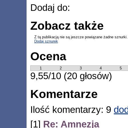
Dodaj do:
Zobacz także
Z tą publikacją nie są jeszcze powiązane żadne sznurki.
Dodaj sznurek
Ocena
1
2
3
4
5
9,55/10 (20 głosów)
Komentarze
Ilość komentarzy: 9
dod
[1]
Re: Amnezja