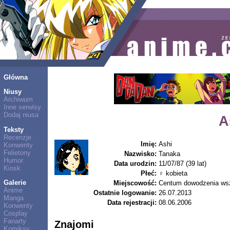
Główna
Niusy
Archiwum
Inne serwisy
Dodaj niusa
A
Teksty
Recenzje
Imię:
Ashi
Konwenty
Felietony
Nazwisko:
Tanaka
Humor
Data urodzin:
11/07/87 (39 lat)
Kiosk
Płeć:
♀ kobieta
Galerie
Miejscowość:
Centum dowodzenia ws
Anime
Ostatnie logowanie:
26.07.2013
Manga
Data rejestracji:
08.06.2006
Konwenty
Cosplay
Fanarty
Znajomi
Komiksy