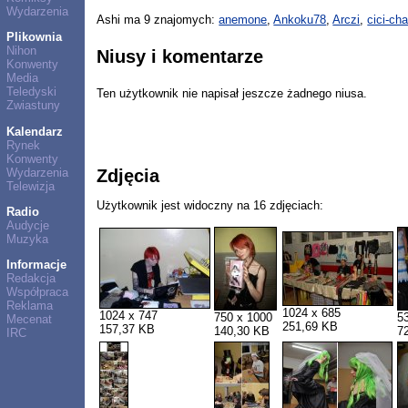
Wydarzenia
Ashi ma 9 znajomych:
anemone
,
Ankoku78
,
Arczi
,
cici-ch
Plikownia
Nihon
Niusy i komentarze
Konwenty
Media
Teledyski
Ten użytkownik nie napisał jeszcze żadnego niusa.
Zwiastuny
Kalendarz
Rynek
Konwenty
Wydarzenia
Zdjęcia
Telewizja
Użytkownik jest widoczny na 16 zdjęciach:
Radio
Audycje
Muzyka
Informacje
Redakcja
Współpraca
Reklama
1024 x 685
1024 x 747
750 x 1000
5
Mecenat
251,69 KB
157,37 KB
140,30 KB
7
IRC