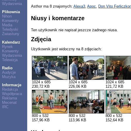
Wydarzenia
Asthor ma 8 znajomych:
Alexa3
,
Apoc
,
Don Vito Ferliczkon
Plikownia
Nihon
Niusy i komentarze
Konwenty
Media
Teledyski
Ten użytkownik nie napisał jeszcze żadnego niusa.
Zwiastuny
Zdjęcia
Kalendarz
Rynek
Użytkownik jest widoczny na 8 zdjęciach:
Konwenty
Wydarzenia
Telewizja
Radio
Audycje
Muzyka
1024 x 685
1024 x 685
1024 x 685
Informacje
230,72 KB
226,06 KB
121,72 KB
Redakcja
Współpraca
Reklama
Mecenat
IRC
800 x 532
800 x 532
800 x 532
157,96 KB
113,96 KB
152,64 KB