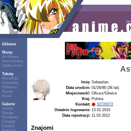
Główna
Niusy
Archiwum
Inne serwisy
Dodaj niusa
As
Teksty
Recenzje
Imię:
Sebastian
Konwenty
Felietony
Data urodzin:
01/26/90 (36 lat)
Humor
Miejscowość:
Olkusz/Gliwice
Kiosk
Kraj:
Polska
Galerie
Kontakt:
32720272
Anime
Ostatnie logowanie:
13.02.2015
Manga
Data rejestracji:
11.03.2012
Konwenty
Cosplay
Fanarty
Znajomi
Komiksy