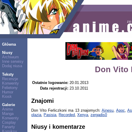
Główna
Niusy
Archiwum
Inne serwisy
Dodaj niusa
Don Vito 
Teksty
Recenzje
Ostatnie logowanie:
20.01.2013
Konwenty
Felietony
Data rejestracji:
23.10.2011
Humor
Kiosk
Znajomi
Galerie
Anime
Don Vito Ferliczkoni ma 13 znajomych:
Ainesu
,
Apoc
,
As
Manga
olazia
,
Pasisia
,
Recorded
,
Xenya
,
zergadis0
Konwenty
Cosplay
Niusy i komentarze
Fanarty
Komiksy