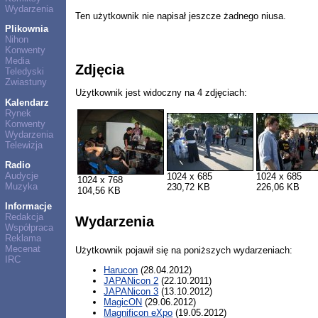
Wydarzenia
Ten użytkownik nie napisał jeszcze żadnego niusa.
Plikownia
Nihon
Konwenty
Media
Zdjęcia
Teledyski
Zwiastuny
Użytkownik jest widoczny na 4 zdjęciach:
Kalendarz
Rynek
Konwenty
Wydarzenia
Telewizja
Radio
Audycje
1024 x 685
1024 x 685
1024 x 768
Muzyka
230,72 KB
226,06 KB
104,56 KB
Informacje
Redakcja
Wydarzenia
Współpraca
Reklama
Mecenat
Użytkownik pojawił się na poniższych wydarzeniach:
IRC
Harucon
(28.04.2012)
JAPANicon 2
(22.10.2011)
JAPANicon 3
(13.10.2012)
MagicON
(29.06.2012)
Magnificon eXpo
(19.05.2012)