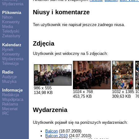
Wydarzenia
Niusy i komentarze
Plikownia
Nihon
Konwenty
Ten użytkownik nie napisał jeszcze żadnego niusa.
Media
Teledyski
Zwiastuny
Zdjęcia
Kalendarz
Rynek
Użytkownik jest widoczny na 5 zdjęciach:
Konwenty
Wydarzenia
Telewizja
Radio
Audycje
Muzyka
986 x 555
Informacje
1024 x 768
1032 x 1385
1
134,98 KB
Redakcja
453,75 KB
309,63 KB
7
Współpraca
Reklama
Wydarzenia
Mecenat
IRC
Użytkownik pojawił się na poniższych wydarzeniach:
Balcon
(18.07.2009)
Balcon 2010
(24.07.2010)