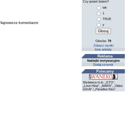
Czy jesteś botem?
tak
1
TRUE
. Najnowsze komentarze:
y
Głosów:
79
Zobacz wyniki
Inne ankiety
Reklama
Naklejki motywacyjne
Dodaj sznurek
Polecamy
Wydawca m.in. „GTO”,
„Love Hina”, „MARS”, „Video
Girl Ai” i „Paradise Kiss”.