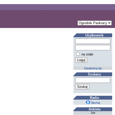
Użytkownik
na stałe
Zarejestruj się
Szukacz
Radio
Słuchaj
Ankieta
Joe