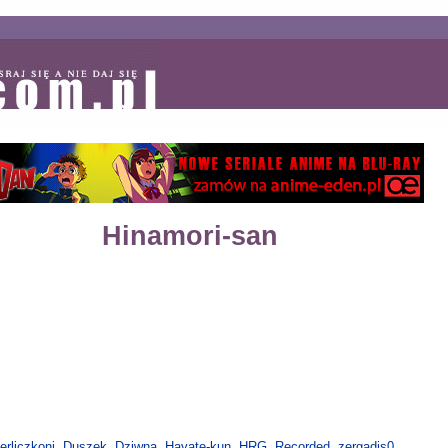
Hinamori-san
erliczkoni
,
Duszek
,
Dziwna
,
Hayate-kun
,
HRG
,
Recorded
,
zergadis0