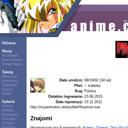
Główna
Niusy
Archiwum
Inne serwisy
Dodaj niusa
Teksty
Recenzje
Data urodzin:
09/19/92 (34 lat)
Konwenty
Felietony
Płeć:
♀ kobieta
Humor
Kraj:
Polska
Kiosk
Ostatnie logowanie:
23.06.2015
Galerie
Data rejestracji:
23.11.2011
Anime
http://myanimelist.net/profile/Hinamori-san
Manga
Konwenty
Znajomi
Cosplay
Fanarty
Komiksy
Hinamori-san ma 9 znajomych:
Ainesu
,
Daeron
,
Don Vito F