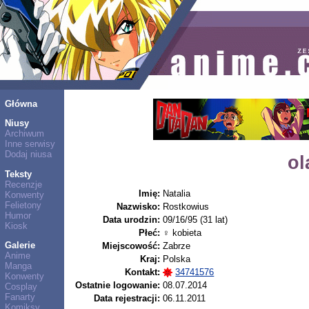
Główna
Niusy
Archiwum
Inne serwisy
Dodaj niusa
ol
Teksty
Recenzje
Imię:
Natalia
Konwenty
Felietony
Nazwisko:
Rostkowius
Humor
Data urodzin:
09/16/95 (31 lat)
Kiosk
Płeć:
♀ kobieta
Galerie
Miejscowość:
Zabrze
Anime
Kraj:
Polska
Manga
Kontakt:
34741576
Konwenty
Ostatnie logowanie:
08.07.2014
Cosplay
Fanarty
Data rejestracji:
06.11.2011
Komiksy