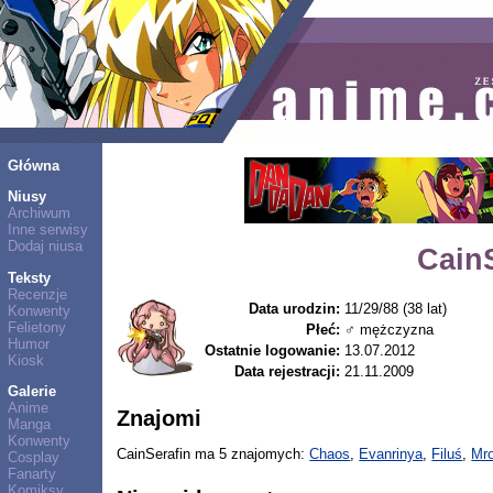
Główna
Niusy
Archiwum
Inne serwisy
Dodaj niusa
Cain
Teksty
Recenzje
Data urodzin:
11/29/88 (38 lat)
Konwenty
Felietony
Płeć:
♂ mężczyzna
Humor
Ostatnie logowanie:
13.07.2012
Kiosk
Data rejestracji:
21.11.2009
Galerie
Anime
Znajomi
Manga
Konwenty
CainSerafin ma 5 znajomych:
Chaos
,
Evanrinya
,
Filuś
,
Mr
Cosplay
Fanarty
Komiksy