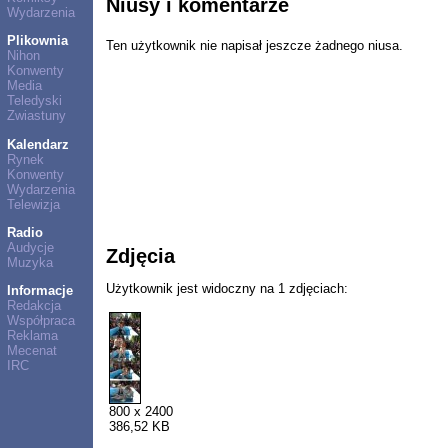
Niusy i komentarze
Wydarzenia
Plikownia
Ten użytkownik nie napisał jeszcze żadnego niusa.
Nihon
Konwenty
Media
Teledyski
Zwiastuny
Kalendarz
Rynek
Konwenty
Wydarzenia
Telewizja
Radio
Audycje
Zdjęcia
Muzyka
Użytkownik jest widoczny na 1 zdjęciach:
Informacje
Redakcja
Współpraca
Reklama
Mecenat
IRC
800 x 2400
386,52 KB