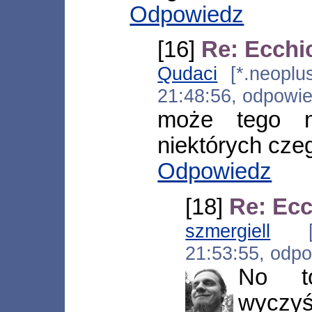
Odpowiedz
[16]
Re: Ecchi
Qudaci
[*.neoplus
21:48:56, odpowi
może tego n
niektórych czeg
Odpowiedz
[18]
Re: Ecc
szmergiell
[*.
21:53:55, odp
No t
wyczy