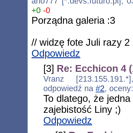
ano777 [*.devs.futuro.pl], 
+0
-0
Porządna galeria :3
// widzę fote Juli razy 
Odpowiedz
[3]
Re: Ecchicon 4 
Vranz [213.155.191.*
odpowiedź na
#2
, oceny
To dlatego, że jedna
zajebistość Liny ;)
Odpowiedz