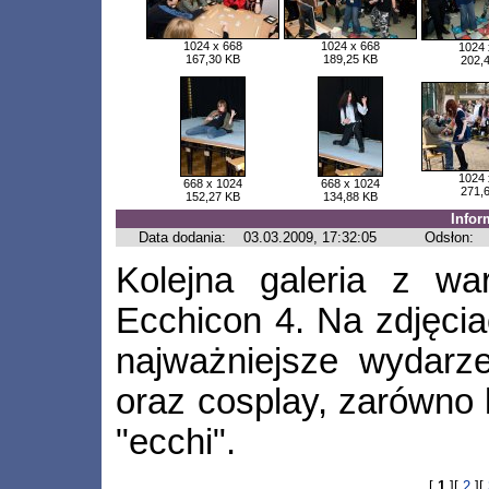
1024 x 668
1024 x 668
1024 
167,30 KB
189,25 KB
202,
1024 
668 x 1024
668 x 1024
271,
152,27 KB
134,88 KB
Infor
Data dodania:
03.03.2009, 17:32:05
Odsłon:
Kolejna galeria z wa
Ecchicon 4. Na zdjęcia
najważniejsze wydarze
oraz cosplay, zarówno k
"ecchi".
[
1
][
2
][