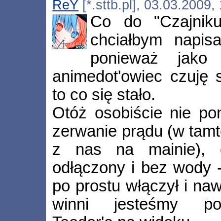
ReY
[*.sttb.pl], 03.03.2009
Co do "Czajniku
chciałbym napis
ponieważ jako 
animedot'owiec czuję 
to co się stało.
Otóż osobiście nie po
zerwanie prądu (w tamte
z nas na mainie), c
odłączony i bez wody -
po prostu włączył i naw
winni jesteśmy pon