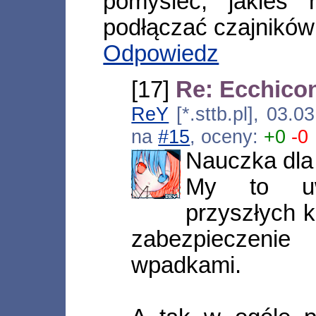
pomyśleć, jakieś 
podłączać czajników
Odpowiedz
[17]
Re: Ecchicon
ReY
[*.sttb.pl], 03.
na
#15
, oceny:
+0
-0
Nauczka dla 
My to uw
przyszłych k
zabezpieczenie
wpadkami.