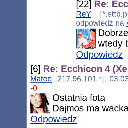
[22]
Re: Ecc
ReY
[*.sttb.p
odpowiedź na
Dobrz
wtedy 
Odpowiedz
[6]
Re: Ecchicon 4 (Xe
Mateo
[217.96.101.*], 03.0
-0
Ostatnia fota
Dajmos ma wacka
Odpowiedz