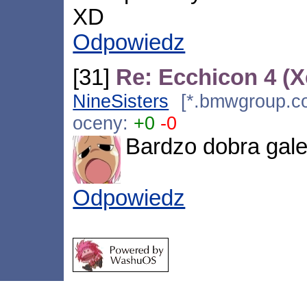
XD
Odpowiedz
[31]
Re: Ecchicon 4 (
NineSisters
[*.bmwgroup.co
oceny:
+0
-0
Bardzo dobra gale
Odpowiedz