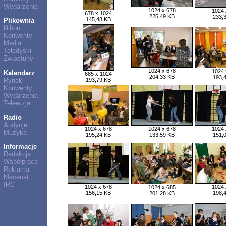
Wydarzenia
1024 x 678
1024 
678 x 1024
225,49 KB
233,
145,48 KB
Plikownia
Nihon
Konwenty
Media
Teledyski
Zwiastuny
1024 x 678
1024 
Kalendarz
685 x 1024
204,33 KB
193,
Rynek
193,79 KB
Konwenty
Wydarzenia
Telewizja
Radio
Audycje
1024 x 678
1024 x 678
1024 
Muzyka
195,24 KB
133,59 KB
151,
Informacje
Redakcja
Współpraca
Reklama
Mecenat
IRC
1024 x 678
1024 
1024 x 685
156,15 KB
198,
201,28 KB