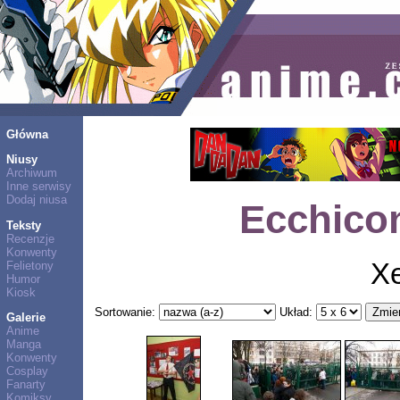
Główna
Niusy
Archiwum
Inne serwisy
Dodaj niusa
Ecchicon
Teksty
Recenzje
Konwenty
X
Felietony
Humor
Kiosk
Sortowanie:
Układ:
Galerie
Anime
Manga
Konwenty
Cosplay
Fanarty
Komiksy