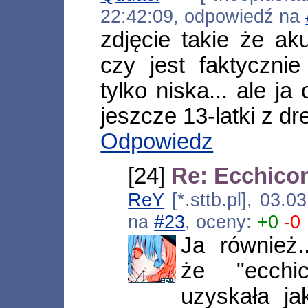
22:42:09, odpowiedź na
zdjęcie takie że aku
czy jest faktyczni
tylko niska... ale ja
jeszcze 13-latki z dr
Odpowiedz
[24]
Re: Ecchicon
ReY
[*.sttb.pl], 03.
na
#23
, oceny:
+0
-0
Ja również.
że "ecchic
uzyskała ja