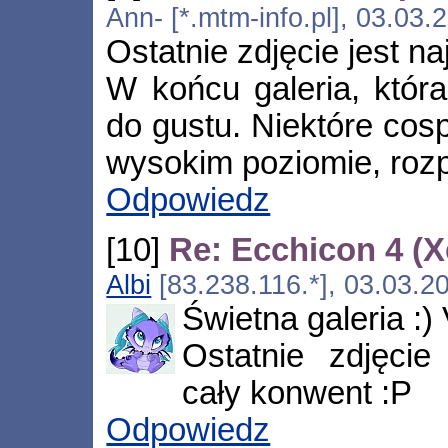
Ann- [*.mtm-info.pl], 03.03
Ostatnie zdjęcie jest n
W końcu galeria, któr
do gustu. Niektóre cos
wysokim poziomie, rozp
Odpowiedz
[10]
Re: Ecchicon 4 (
Albi
[83.238.116.*], 03.03.2
Świetna galeria :)
Ostatnie zdjęci
cały konwent :P
Odpowiedz