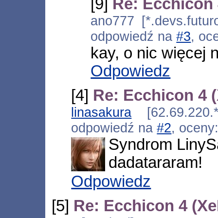
[9]
Re: Ecchicon 
ano777 [*.devs.futur
odpowiedź na
#3
, oc
kay, o nic więcej
Odpowiedz
[4]
Re: Ecchicon 4 
linasakura
[62.69.220.*
odpowiedź na
#2
, oceny
Syndrom LinyS
dadatararam!
Odpowiedz
[5]
Re: Ecchicon 4 (Xe