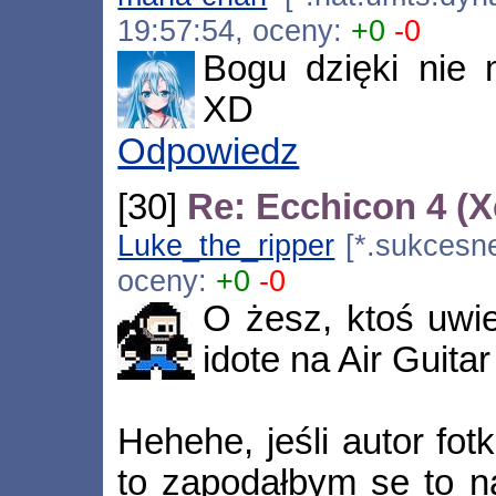
19:57:54, oceny:
+0
-0
Bogu dzięki nie 
XD
Odpowiedz
[30]
Re: Ecchicon 4 (
Luke_the_ripper
[*.sukcesne
oceny:
+0
-0
O żesz, ktoś uwie
idote na Air Guita
Hehehe, jeśli autor fot
to zapodałbym se to na