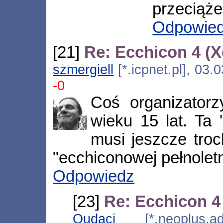
przeciąże
Odpowie
[21]
Re: Ecchicon 4 (
szmergiell
[*.icpnet.pl], 03
-0
Coś organizatorz
wieku 15 lat. Ta 
musi jeszcze tro
"ecchiconowej pełnoletn
Odpowiedz
[23]
Re: Ecchicon 4
Qudaci
[*.neoplus.ads