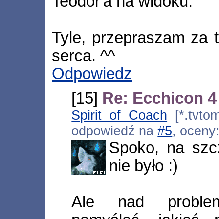
Teodor'a na widoku.
Tyle, przepraszam za t
serca. ^^
Odpowiedz
[15]
Re: Ecchicon 4
Spirit of Coach
[*.tvtom
odpowiedź na
#5
, oceny
Spoko, na szc
nie było :)
Ale nad proble