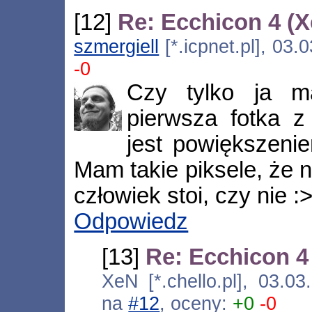
[12]
Re: Ecchicon 4 (
szmergiell
[*.icpnet.pl], 03
-0
Czy tylko ja m
pierwsza fotka z
jest powiększeni
Mam takie piksele, że 
człowiek stoi, czy nie :
Odpowiedz
[13]
Re: Ecchicon 4
XeN [*.chello.pl], 03.0
na
#12
, oceny:
+0
-0