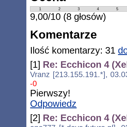
1
2
3
4
5
9,00/10 (8 głosów)
Komentarze
Ilość komentarzy: 31
do
[1]
Re: Ecchicon 4 (Xe
Vranz [213.155.191.*], 03.
-0
Pierwszy!
Odpowiedz
[2]
Re: Ecchicon 4 (Xe