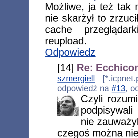
Możliwe, ja też tak 
nie skarżył to zrzuc
cache przeglądar
reupload.
Odpowiedz
[14]
Re: Ecchicon
szmergiell
[*.icpnet.
odpowiedź na
#13
, o
Czyli rozumi
podpisywali 
nie zauważyl
czegoś można ni