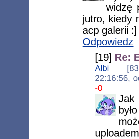
widzę 
jutro, kiedy
acp galerii :]
Odpowiedz
[19]
Re: 
Albi
[83.2
22:16:56, 
-0
Jak 
był
może
uploa