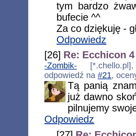
tym bardzo żwaw
bufecie ^^
Za co dziękuję - g
Odpowiedz
[26]
Re: Ecchicon 4
-Zombik-
[*.chello.pl]
odpowiedź na
#21
, ocen
Tą panią znam
już dawno skoń
pilnujemy swoj
Odpowiedz
[27]
Re: Ecchicon