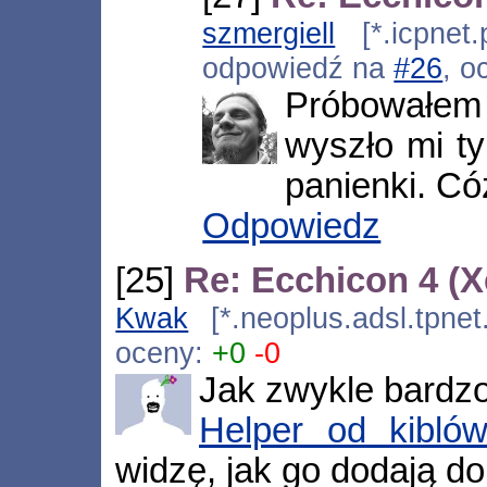
szmergiell
[*.icpnet.
odpowiedź na
#26
, o
Próbowałe
wyszło mi ty
panienki. Cóż
Odpowiedz
[25]
Re: Ecchicon 4 (
Kwak
[*.neoplus.adsl.tpnet
oceny:
+0
-0
Jak zwykle bardzo
Helper od kibló
widzę, jak go dodają d