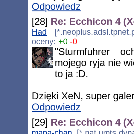
Odpowiedz
[28]
Re: Ecchicon 4 (
Had
[*.neoplus.adsl.tpnet.
oceny:
+0
-0
"Sturmfuhrer oc
mojego ryja nie w
to ja :D.
Dzięki XeN, super galeri
Odpowiedz
[29]
Re: Ecchicon 4 (
mana-chan
[*.nat.umts.dyna