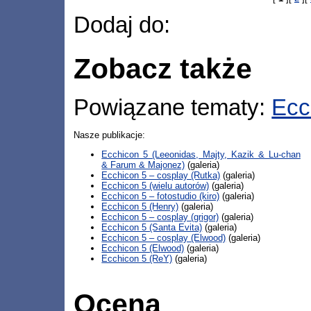
Dodaj do:
Zobacz także
Powiązane tematy:
Ecc
Nasze publikacje:
Ecchicon 5 (Leeonidas, Majty, Kazik & Lu-chan
& Farum & Majonez)
(galeria)
Ecchicon 5 – cosplay (Rutka)
(galeria)
Ecchicon 5 (wielu autorów)
(galeria)
Ecchicon 5 – fotostudio (kiro)
(galeria)
Ecchicon 5 (Henry)
(galeria)
Ecchicon 5 – cosplay (grigor)
(galeria)
Ecchicon 5 (Santa Evita)
(galeria)
Ecchicon 5 – cosplay (Elwood)
(galeria)
Ecchicon 5 (Elwood)
(galeria)
Ecchicon 5 (ReY)
(galeria)
Ocena