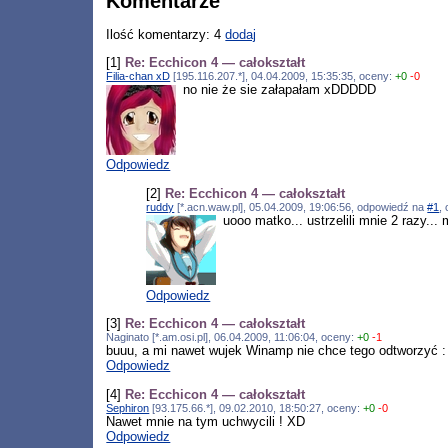
Komentarze
Ilość komentarzy: 4
dodaj
[1]
Re: Ecchicon 4 — całokształt
Filia-chan xD
[195.116.207.*], 04.04.2009, 15:35:35, oceny:
+0
-0
no nie że sie załapałam xDDDDD
Odpowiedz
[2]
Re: Ecchicon 4 — całokształt
ruddy
[*.acn.waw.pl], 05.04.2009, 19:06:56, odpowiedź na
#1
,
uooo matko... ustrzelili mnie 2 razy..
Odpowiedz
[3]
Re: Ecchicon 4 — całokształt
Naginato [*.am.osi.pl], 06.04.2009, 11:06:04, oceny:
+0
-1
buuu, a mi nawet wujek Winamp nie chce tego odtworzyć :
Odpowiedz
[4]
Re: Ecchicon 4 — całokształt
Sephiron
[93.175.66.*], 09.02.2010, 18:50:27, oceny:
+0
-0
Nawet mnie na tym uchwycili ! XD
Odpowiedz