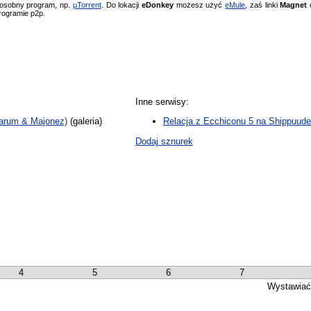
 osobny program, np.
µTorrent
. Do lokacji
eDonkey
możesz użyć
eMule
, zaś linki
Magnet
o
rogramie p2p.
Inne serwisy:
Farum & Majonez)
(galeria)
Relacja z Ecchiconu 5 na Shippuude
Dodaj sznurek
4
5
6
7
Wystawiać