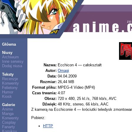
Główna
Niusy
Archiwum
Inne serwisy
Nazwa:
Ecchicon 4 — całokształt
Dodaj niusa
Autor:
Omagi
Teksty
Data:
04.04.2009
Recenzje
Rozmiar:
26,44 MB
Konwenty
Format pliku:
MPEG-4 Video (MP4)
Felietony
Humor
Czas trwania:
4:07
Kiosk
Obraz:
720 x 480, 25 kl./s, 768 kb/s, AVC
Dźwięk:
48 KHz, stereo, 66 kb/s, AAC
Galerie
Anime
Z kamerą na Ecchiconie 4 — króciutki teledysk zmontowa
Manga
Pobierz:
Konwenty
Cosplay
HTTP
Fanarty
Komiksy