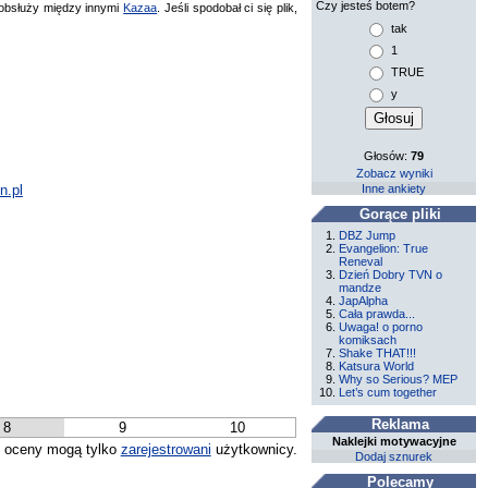
Czy jesteś botem?
bsłuży między innymi
Kazaa
. Jeśli spodobał ci się plik,
tak
1
TRUE
y
Głosów:
79
Zobacz wyniki
Inne ankiety
n.pl
Gorące pliki
DBZ Jump
Evangelion: True
Reneval
Dzień Dobry TVN o
mandze
JapAlpha
Cała prawda...
Uwaga! o porno
komiksach
Shake THAT!!!
Katsura World
Why so Serious? MEP
Let’s cum together
Reklama
8
9
10
Naklejki motywacyjne
 oceny mogą tylko
zarejestrowani
użytkownicy.
Dodaj sznurek
Polecamy