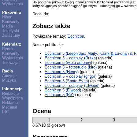
Do pobrania plików z lokacji oznaczonych
BitTorrent
potrzebny jest
Wydarzenia
który ściągnąłeś pomóż ściągnąć go innym – udostępnij go w swoim p
Plikownia
Dodaj do:
Nihon
Konwenty
Zobacz także
Media
Teledyski
Zwiastuny
Powiązane tematy:
Ecchicon
.
Kalendarz
Nasze publikacje:
Rynek
Konwenty
Ecchicon 5 (Leeonidas, Majty, Kazik & Lu-chan & 
Wydarzenia
Ecchicon 5 – cosplay (Rutka)
(galeria)
Telewizja
Ecchicon 5 (wielu autorów)
(galeria)
Ecchicon 5 – fotostudio (kiro)
(galeria)
Radio
Ecchicon 5 (Henry)
(galeria)
Audycje
Ecchicon 5 – cosplay (grigor)
(galeria)
Muzyka
Ecchicon 5 (Santa Evita)
(galeria)
Ecchicon 5 – cosplay (Elwood)
(galeria)
Informacje
Ecchicon 5 (Elwood)
(galeria)
Redakcja
Ecchicon 5 (ReY)
(galeria)
Współpraca
Reklama
Mecenat
Ocena
IRC
1
2
3
8,67/10 (3 głosów)