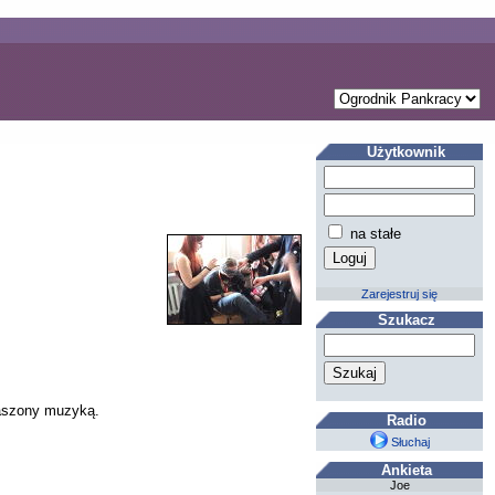
Użytkownik
na stałe
Zarejestruj się
Szukacz
raszony muzyką.
Radio
Słuchaj
Ankieta
Joe