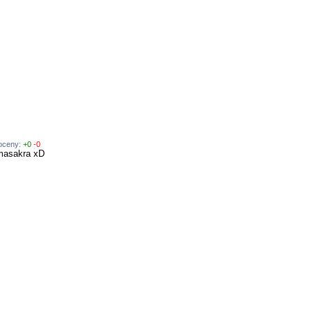
 oceny:
+0
-0
. masakra xD