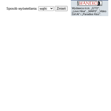
Sposób wyświetlania:
Wydawca m.in. „GTO”,
„Love Hina”, „MARS”, „Video
Girl Ai” i „Paradise Kiss”.