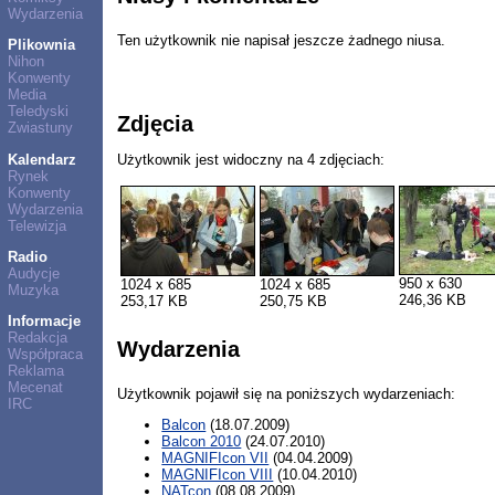
Wydarzenia
Ten użytkownik nie napisał jeszcze żadnego niusa.
Plikownia
Nihon
Konwenty
Media
Teledyski
Zdjęcia
Zwiastuny
Kalendarz
Użytkownik jest widoczny na 4 zdjęciach:
Rynek
Konwenty
Wydarzenia
Telewizja
Radio
Audycje
950 x 630
1024 x 685
1024 x 685
Muzyka
246,36 KB
253,17 KB
250,75 KB
Informacje
Redakcja
Wydarzenia
Współpraca
Reklama
Mecenat
Użytkownik pojawił się na poniższych wydarzeniach:
IRC
Balcon
(18.07.2009)
Balcon 2010
(24.07.2010)
MAGNIFIcon VII
(04.04.2009)
MAGNIFIcon VIII
(10.04.2010)
NATcon
(08.08.2009)