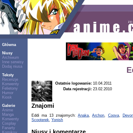
Główna
Niusy
Archiwum
Inne serwisy
Dodaj niusa
E
Teksty
Recenzje
Ostatnie logowanie:
10.04.2011
Konwenty
Felietony
Data rejestracji:
23.02.2010
Humor
Kiosk
Znajomi
Galerie
Anime
Manga
Eddi ma 13 znajomych:
Anaka
,
Archon
,
Coova
,
Devo
Konwenty
Scooterek
,
Yonish
Cosplay
Fanarty
Niusy i komentarze
Komiksy