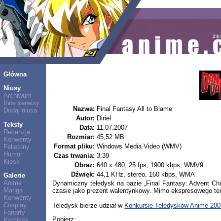
Główna
Niusy
Archiwum
Inne serwisy
Nazwa:
Final Fantasy All to Blame
Dodaj niusa
Autor:
Diriel
Teksty
Data:
11.07.2007
Recenzje
Rozmiar:
45,52 MB
Konwenty
Format pliku:
Windows Media Video (WMV)
Felietony
Humor
Czas trwania:
3:39
Kiosk
Obraz:
640 x 480, 25 fps, 1900 kbps, WMV9
Dźwięk:
44,1 KHz, stereo, 160 kbps, WMA
Galerie
Anime
Dynamiczny teledysk na bazie „Final Fantasy: Advent Chi
Manga
czasie jako prezent walentynkowy. Mimo ekspresowego tem
Konwenty
Cosplay
Teledysk bierze udział w
Konkursie Teledysków Anime 200
Fanarty
Pobierz:
Komiksy