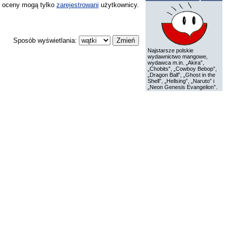
 oceny mogą tylko
zarejestrowani
użytkownicy.
Sposób wyświetlania:
Najstarsze polskie
wydawnictwo mangowe,
wydawca m.in. „Akira”,
„Chobits”, „Cowboy Bebop”,
„Dragon Ball”, „Ghost in the
Shell”, „Hellsing”, „Naruto” i
„Neon Genesis Evangelion”.