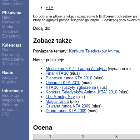
Wydarzenia
FTP
Plikownia
Do pobrania plików z lokacji oznaczonych
BitTorrent
potrzebny jest
Nihon
który ściągnąłeś pomóż ściągnąć go innym – udostępnij go w swoim p
Konwenty
Media
Dodaj do:
Teledyski
Zwiastuny
Zobacz także
Kalendarz
Rynek
Powiązane tematy:
Konkurs Teledysków Anime
.
Konwenty
Wydarzenia
Nasze publikacje:
Telewizja
Medalikon 2017 - Lampa Alladyna
(wydarzenie)
Radio
Finał KTA'10
(nius)
Audycje
Pierwsza runda KTA 2010
(nius)
Muzyka
Otwarcie KTA 2010
(nius)
KTA'10 - ruszyły zgłoszenia
(nius)
Informacje
Konkurs Teledysków Anime „KTA” 2010
(nius)
Redakcja
The Smoky Sky
(plik)
Współpraca
Magia Tańca
(plik)
Reklama
Czwarta runda KTA 2009
(nius)
Mecenat
Druga runda KTA 2009
(nius)
IRC
Ocena
1
2
3