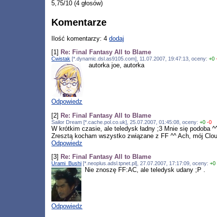
5,75/10 (4 głosów)
Komentarze
Ilość komentarzy: 4
dodaj
[1]
Re: Final Fantasy All to Blame
Cwistak
[*.dynamic.dsl.as9105.com], 11.07.2007, 19:47:13, oceny:
+0
autorka joe, autorka
Odpowiedz
[2]
Re: Final Fantasy All to Blame
Sailor Dream [*.cache.pol.co.uk], 25.07.2007, 01:45:08, oceny:
+0
-0
W krótkim czasie, ale teledysk ładny ;3 Mnie się podoba ^
Zresztą kocham wszystko związane z FF ^^ Ach, mój Clou
Odpowiedz
[3]
Re: Final Fantasy All to Blame
Urami_Bushi
[*.neoplus.adsl.tpnet.pl], 27.07.2007, 17:17:09, oceny:
+0
Nie znoszę FF:AC, ale teledysk udany ;P .
Odpowiedz