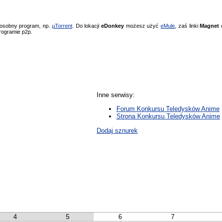
 osobny program, np.
µTorrent
. Do lokacji
eDonkey
możesz użyć
eMule
, zaś linki
Magnet
o
rogramie p2p.
Inne serwisy:
Forum Konkursu Teledysków Anime
Strona Konkursu Teledysków Anime
Dodaj sznurek
4
5
6
7