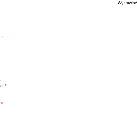
Wystawiać
-0
^
d :*
-0