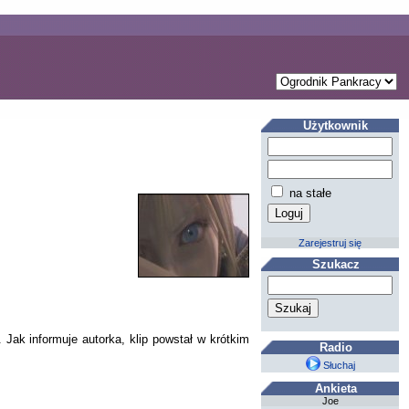
Użytkownik
na stałe
Zarejestruj się
Szukacz
Jak informuje autorka, klip powstał w krótkim
Radio
Słuchaj
Ankieta
Joe