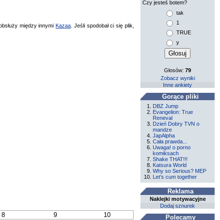
Czy jesteś botem?
tak
1
bsłuży między innymi
Kazaa
. Jeśli spodobał ci się plik,
TRUE
y
Głosów:
79
Zobacz wyniki
Inne ankiety
Gorące pliki
DBZ Jump
Evangelion: True
Reneval
Dzień Dobry TVN o
mandze
JapAlpha
Cała prawda...
Uwaga! o porno
komiksach
Shake THAT!!!
Katsura World
Why so Serious? MEP
Let’s cum together
Reklama
Naklejki motywacyjne
Dodaj sznurek
8
9
10
Polecamy