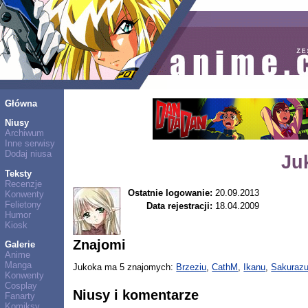
Główna
Niusy
Archiwum
Inne serwisy
Dodaj niusa
Ju
Teksty
Recenzje
Ostatnie logowanie:
20.09.2013
Konwenty
Felietony
Data rejestracji:
18.04.2009
Humor
Kiosk
Znajomi
Galerie
Anime
Manga
Jukoka ma 5 znajomych:
Brzeziu
,
CathM
,
Ikanu
,
Sakuraz
Konwenty
Cosplay
Niusy i komentarze
Fanarty
Komiksy