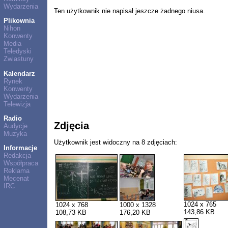
Wydarzenia
Ten użytkownik nie napisał jeszcze żadnego niusa.
Plikownia
Nihon
Konwenty
Media
Teledyski
Zwiastuny
Kalendarz
Rynek
Konwenty
Wydarzenia
Telewizja
Radio
Zdjęcia
Audycje
Muzyka
Użytkownik jest widoczny na 8 zdjęciach:
Informacje
Redakcja
Współpraca
Reklama
Mecenat
IRC
1024 x 765
1024 x 768
1000 x 1328
143,86 KB
108,73 KB
176,20 KB