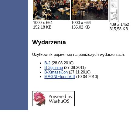
1000 x 664
1000 x 664
439 x 1452
152,18 KB
135,02 KB
315,58 KB
Wydarzenia
Użytkownik pojawił się na poniższych wydarzeniach:
B-2
(28.08.2010)
B-3ginning
(27.08.2011)
B-XmassCon
(27.11.2010)
MAGNIFIcon VIII
(10.04.2010)