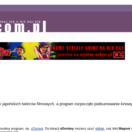
acji japońskich twórców filmowych, a program rozpoczęło podsumowanie kinow
 osobny program, np.
µTorrent
. Do lokacji
eDonkey
możesz użyć
eMule
, zaś linki
Magnet
o
rogramie p2p.