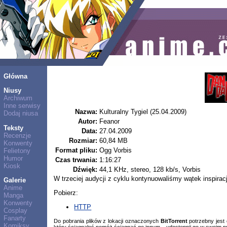
Główna
Niusy
Archiwum
Inne serwisy
Nazwa:
Kulturalny Tygiel (25.04.2009)
Dodaj niusa
Autor:
Feanor
Teksty
Data:
27.04.2009
Recenzje
Rozmiar:
60,84 MB
Konwenty
Format pliku:
Ogg Vorbis
Felietony
Humor
Czas trwania:
1:16:27
Kiosk
Dźwięk:
44,1 KHz, stereo, 128 kb/s, Vorbis
W trzeciej audycji z cyklu kontynuowaliśmy wątek inspir
Galerie
Anime
Pobierz:
Manga
Konwenty
HTTP
Cosplay
Fanarty
Do pobrania plików z lokacji oznaczonych
BitTorrent
potrzebny jest
Komiksy
który ściągnąłeś pomóż ściągnąć go innym – udostępnij go w swoim p