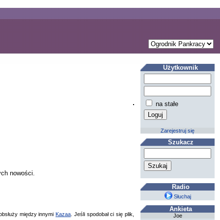
Użytkownik
na stałe
Zarejestruj się
Szukacz
ych nowości.
Radio
Słuchaj
Ankieta
bsłuży między innymi
Kazaa
. Jeśli spodobał ci się plik,
Joe