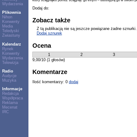
Wydarzenia
Dodaj do:
Plikownia
Nihon
Zobacz także
Konwenty
Media
Z tą publikacją nie są jeszcze powiązane żadne sznurki.
Teledyski
Dodaj sznurek
Zwiastuny
Kalendarz
Ocena
Rynek
Konwenty
1
2
3
Wydarzenia
9,00/10 (1 głosów)
Telewizja
Komentarze
Radio
Audycje
Muzyka
Ilość komentarzy: 0
dodaj
Informacje
Redakcja
Współpraca
Reklama
Mecenat
IRC