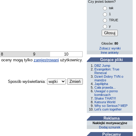
Czy jesteś botem?
tak
1
TRUE
y
Głosów:
80
Zobacz wyniki
Inne ankiety
8
9
10
Gorące pliki
 oceny mogą tylko
zarejestrowani
użytkownicy.
DBZ Jump
Evangelion: True
Reneval
Dzień Dobry TVN o
mandze
Sposób wyświetlania:
JapAlpha
Cała prawda...
Uwaga! o porno
komiksach
Shake THAT!!!
Katsura World
Why so Serious? MEP
Let’s cum together
Reklama
Naklejki motywacyjne
Dodaj sznurek
Polecamy