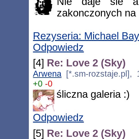
Nie daje sie a
zakonczonych na 
Rezyseria: Michael Ba
Odpowiedz
[4]
Re: Love 2 (Sky)
Arwena
[*.sm-rozstaje.pl],
+0
-0
śliczna galeria :)
Odpowiedz
[5]
Re: Love 2 (Sky)