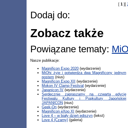
[
1
][
Dodaj do:
Zobacz także
Powiązane tematy:
MiO
Nasze publikacje:
Magnificon Expo 2020
(wydarzenie)
MiOhi żyje i potwierdza dwa Magnificony jednym
postem
(nius)
Magnificon Expo XII
(wydarzenie)
Mokon IV Clamp Festival
(wydarzenie)
Japanicon IV
(wydarzenie)
Serdecznie zapraszamy na czwartą edycję
Festiwalu Kultury i Popkultury Japońskiej
JAPANICON
(nius)
Geek-On
(wydarzenie)
Magnificon eXpo XI
(wydarzenie)
Love 4 – w biały dzień ediszyn
(tekst)
Love 4 (Czarny)
(galeria)