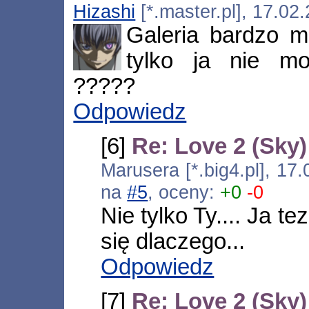
Hizashi
[*.master.pl], 17.02
Galeria bardzo mi
tylko ja nie m
?????
Odpowiedz
[6]
Re: Love 2 (Sky)
Marusera [*.big4.pl], 17
na
#5
, oceny:
+0
-0
Nie tylko Ty.... Ja t
się dlaczego...
Odpowiedz
[7]
Re: Love 2 (Sky)