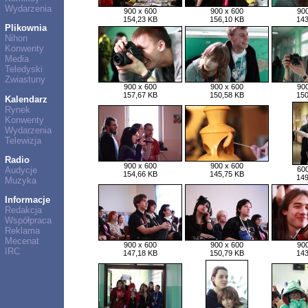
Wydarzenia
900 x 600
900 x 600
900
154,23 KB
156,10 KB
143
Plikownia
Nihon
Konwenty
Media
Teledyski
Zwiastuny
900 x 600
900 x 600
900
157,67 KB
150,58 KB
150
Kalendarz
Rynek
Konwenty
Wydarzenia
Telewizja
Radio
900 x 600
900 x 600
Audycje
600
154,66 KB
145,75 KB
149
Muzyka
Informacje
Redakcja
Współpraca
Reklama
Mecenat
900 x 600
900 x 600
900
IRC
147,18 KB
150,79 KB
143