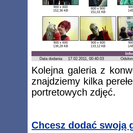
900 x 600
900
600 x 900
152,36 KB
145
151,01 KB
900 x 600
900 x 600
900
138,28 KB
133,12 KB
148
Inf
Data dodania:
17.02.2011, 00:40:03
Odsłon
Kolejna galeria z kon
znajdziemy kilka pereł
portretowych zdjęć.
Chcesz dodać swoją g