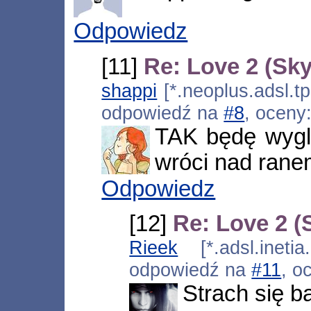
Odpowiedz
[11]
Re: Love 2 (Sky
shappi
[*.neoplus.adsl.tp
odpowiedź na
#8
, oceny
TAK będę wygl
wróci nad ranem
Odpowiedz
[12]
Re: Love 2 (
Rieek
[*.adsl.inetia
odpowiedź na
#11
, o
Strach się b