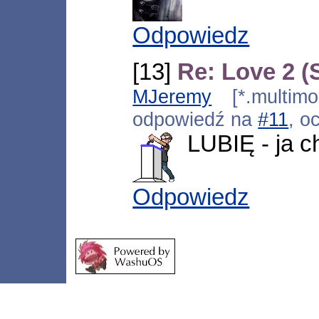
Odpowiedz
[13]
Re: Love 2 (
MJeremy
[*.multimo
odpowiedź na
#11
, o
LUBIĘ - ja c
Odpowiedz