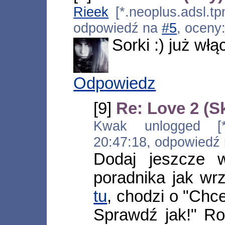
Rieek
[*.neoplus.adsl.tp
odpowiedź na
#5
, oceny
Sorki :) już włą
Odpowiedz
[9]
Re: Love 2 (S
Kwak unlogged [*.ad
20:47:18, odpowiedź
Dodaj jeszcze 
poradnika jak wrz
tu
, chodzi o "Chc
Sprawdź jak!" Ro