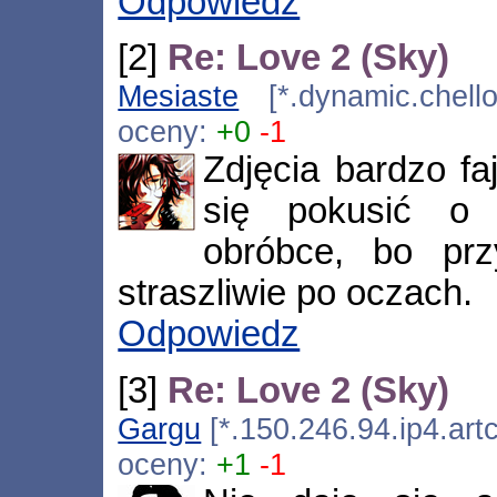
Odpowiedz
[2]
Re: Love 2 (Sky)
Mesiaste
[*.dynamic.chello
oceny:
+0
-1
Zdjęcia bardzo fa
się pokusić o 
obróbce, bo prz
straszliwie po oczach.
Odpowiedz
[3]
Re: Love 2 (Sky)
Gargu
[*.150.246.94.ip4.art
oceny:
+1
-1