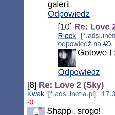
galerii.
Odpowiedz
[10]
Re: Love 
Rieek
[*.adsl.inet
odpowiedź na
#9
,
Gotowe ! 
Odpowiedz
[8]
Re: Love 2 (Sky)
Kwak
[*.adsl.inetia.pl], 1
-0
Shappi, srogo!