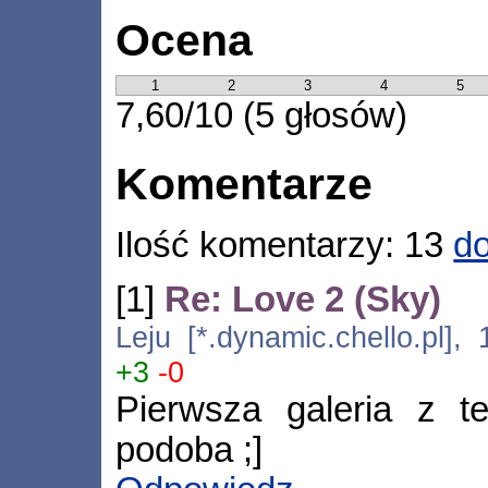
Ocena
1
2
3
4
5
7,60/10 (5 głosów)
Komentarze
Ilość komentarzy: 13
do
[1]
Re: Love 2 (Sky)
Leju [*.dynamic.chello.pl],
+3
-0
Pierwsza galeria z t
podoba ;]