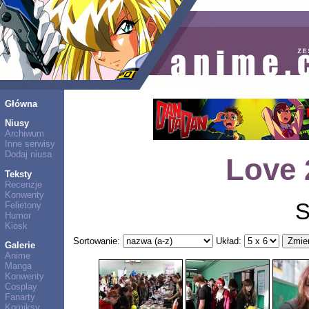
Główna
Niusy
Archiwum
Inne serwisy
Dodaj niusa
Love 
Teksty
Recenzje
Konwenty
S
Felietony
Humor
Kiosk
Sortowanie:
Układ:
Galerie
Anime
Manga
Konwenty
Cosplay
Fanarty
Komiksy