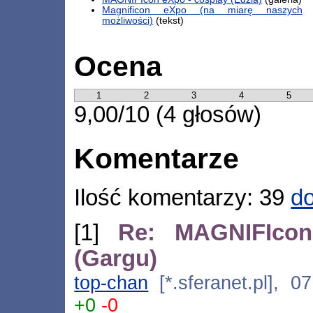
Magnificon eXpo (na miarę naszych
możliwości)
(tekst)
Ocena
1
2
3
4
5
9,00/10 (4 głosów)
Komentarze
Ilość komentarzy: 39
do
[1]
Re: MAGNIFIcon
(Gargu)
top-chan
[*.sferanet.pl], 0
+0
-0