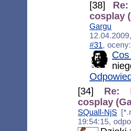
[38]
Re:
cosplay 
Gargu
[*.1
12.04.2009
#31
, oceny
Cos
nieg
Odpowie
[34]
Re: 
cosplay (G
SQuall-NjS
[*.
19:54:15, odp