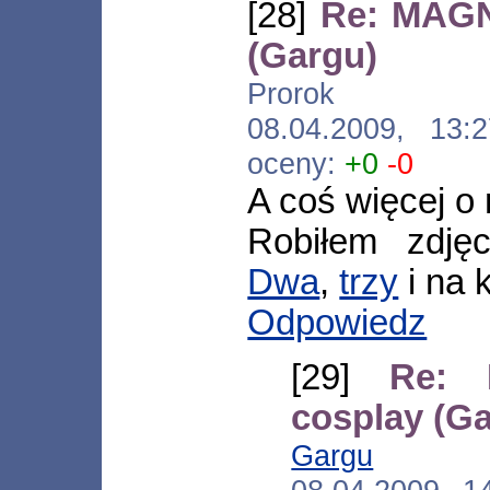
[28]
Re: MAGN
(Gargu)
Prorok [*.net
08.04.2009, 13
oceny:
+0
-0
A coś więcej o n
Robiłem zdję
Dwa
,
trzy
i na 
Odpowiedz
[29]
Re: 
cosplay (G
Gargu
[*.15