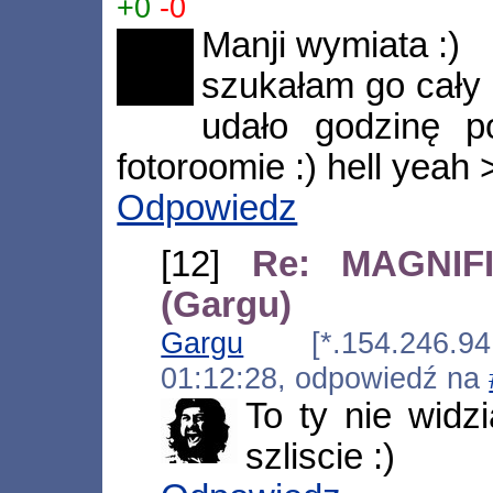
+0
-0
Manji wymiata :)
szukałam go cały 
udało godzinę p
fotoroomie :) hell yeah
Odpowiedz
[12]
Re: MAGNIFI
(Gargu)
Gargu
[*.154.246.94.
01:12:28, odpowiedź na
To ty nie widz
szliscie :)