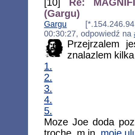
[10]
Re: MAGNIFI
(Gargu)
Gargu
[*.154.246.94.
00:30:27, odpowiedź na
Przejrzalem j
znalazlem kilka
1.
2.
3.
4.
5.
Moze Joe doda pozn
troche, m.in.
moje ul