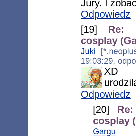
Jury. I zoba
Odpowiedz
[19]
Re: 
cosplay (G
Juki
[*.neoplus
19:03:29, odp
XD p
urodzil
Odpowiedz
[20]
Re:
cosplay 
Gargu
[*.1