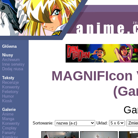
Główna
Niusy
Archiwum
Inne serwisy
Dodaj niusa
MAGNIFIcon V
Teksty
Recenzje
(Ga
Konwenty
Felietony
Humor
Kiosk
Ga
Galerie
Anime
Manga
Sortowanie:
Układ:
Konwenty
Cosplay
Fanarty
Komiksy