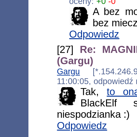
oceny:
+0
-0
A bez mo
bez miecza
Odpowiedz
[27]
Re: MAGNI
(Gargu)
Gargu
[*.154.246.94
11:00:05, odpowiedź
Tak,
to on
BlackElf
niespodzianka :)
Odpowiedz