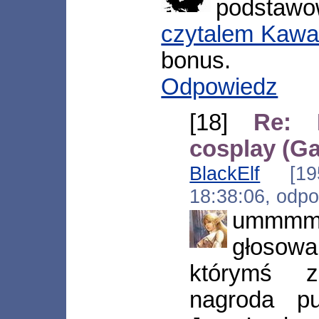
podstawo
czytalem Kawai
bonus.
Odpowiedz
[18]
Re: 
cosplay (G
BlackElf
[195.
18:38:06, odp
ummmm.
głosow
którymś 
nagroda pu