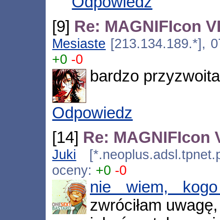
Odpowiedz
[9]
Re: MAGNIFIcon VI
Mesiaste
[213.134.189.*], 0
+0
-0
bardzo przyzwoita 
Odpowiedz
[14]
Re: MAGNIFIcon V
Juki
[*.neoplus.adsl.tpnet.
oceny:
+0
-0
nie wiem, kogo
zwróciłam uwagę, 