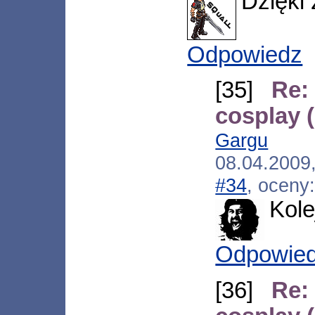
Dzięki z
Odpowiedz
[35]
Re:
cosplay 
Gargu
[*.1
08.04.2009
#34
, oceny
Kole
Odpowie
[36]
Re: