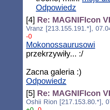
Odpowiedz
[4]
Re: MAGNIFIcon VI
Vranz [213.155.191.*], 07.
-0
Mokonossaurusowi
oc
przekrzywiły... :/
Zacna galeria :)
Odpowiedz
[5]
Re: MAGNIFIcon VI
Oshii Rion [217.153.80.*], 
+0
-0