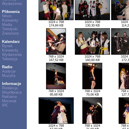
Wydarzenia
Plikownia
Nihon
Konwenty
1024 x 768
1024 x 768
1024 
Media
174,84 KB
130,30 KB
114,
Teledyski
Zwiastuny
Kalendarz
Rynek
Konwenty
Wydarzenia
768 x 1024
1024 x 768
1024 
Telewizja
167,52 KB
160,60 KB
172,
Radio
Audycje
Muzyka
Informacje
Redakcja
768 x 1024
768 x 1024
768 x
Współpraca
85,68 KB
70,06 KB
127,
Reklama
Mecenat
IRC
1024 x 768
768 x 1024
768 x