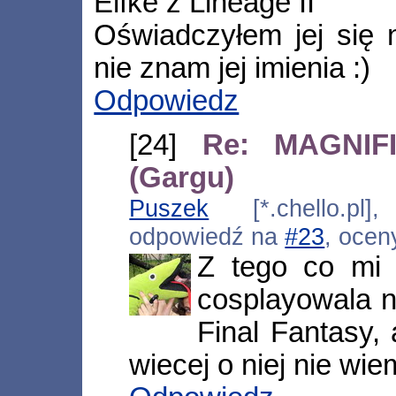
Elfke z Lineage II
Oświadczyłem jej się 
nie znam jej imienia :)
Odpowiedz
[24]
Re: MAGNIFI
(Gargu)
Puszek
[*.chello.pl]
odpowiedź na
#23
, ocen
Z tego co mi 
cosplayowala n
Final Fantasy, 
wiecej o niej nie wi