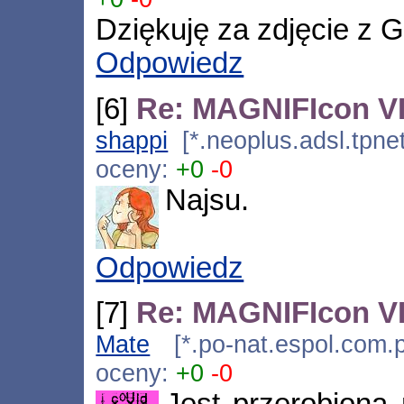
Dziękuję za zdjęcie z G
Odpowiedz
[6]
Re: MAGNIFIcon VI
shappi
[*.neoplus.adsl.tpne
oceny:
+0
-0
Najsu.
Odpowiedz
[7]
Re: MAGNIFIcon VI
Mate
[*.po-nat.espol.com.
oceny:
+0
-0