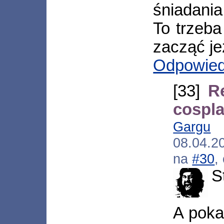
śniadania 
To trzeb
zacząć je
Odpowie
[33]
R
cospla
Gargu
[
08.04.2
na
#30
,
S
A poka