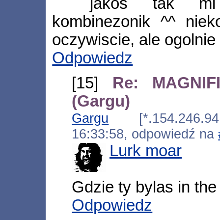
jakoś tak m
kombinezonik ^^ nieko
oczywiscie, ale ogolni
Odpowiedz
[15]
Re: MAGNIFI
(Gargu)
Gargu
[*.154.246.94.
16:33:58, odpowiedź na
Lurk moar
Gdzie ty bylas in th
Odpowiedz