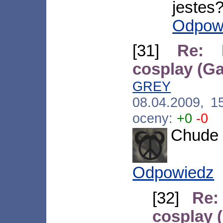
jestes
Odpow
[31]
Re: 
cosplay (G
GREY
[*.ond
08.04.2009, 1
oceny:
+0
-0
Chude t
Odpowiedz
[32]
Re:
cosplay 