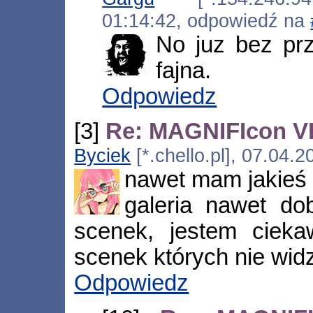
01:14:42, odpowiedź na
No juz bez prz
fajna.
Odpowiedz
[3]
Re: MAGNIFIcon VI
Byciek
[*.chello.pl], 07.04.
nawet mam jakieś 
galeria nawet do
scenek, jestem cieka
scenek których nie wid
Odpowiedz