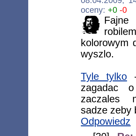
08.04.2009, 1
oceny:
+0
-0
Fajne
robi
kolorowym d
wyszlo.
Tyle tylko
-
zagadac o 
zaczales 
sadze zeby 
Odpowiedz