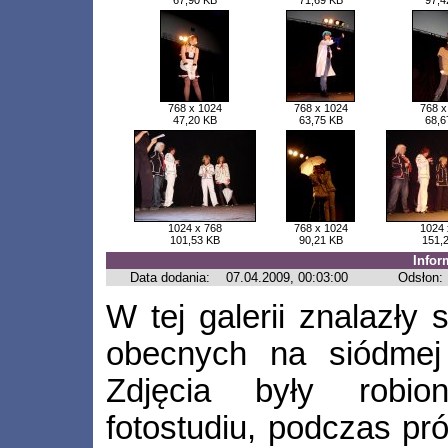
67,90 KB
71,69 KB
97,4
768 x 1024
768 x 1024
768 x
47,20 KB
63,75 KB
68,6
1024 x 768
768 x 1024
1024 
101,53 KB
90,21 KB
151,
Infor
Data dodania:
07.04.2009, 00:03:00
Odsłon:
W tej galerii znalazły 
obecnych na siódmej
Zdjęcia były robi
fotostudiu, podczas pró