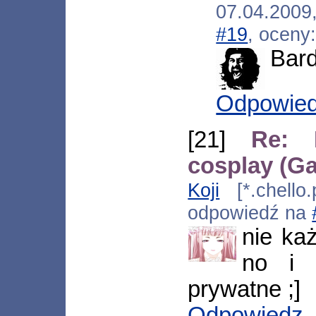
07.04.2009
#19
, oceny
Bard
Odpowie
[21]
Re: 
cosplay (G
Koji
[*.chello.
odpowiedź na
nie każ
no i 
prywatne ;]
Odpowiedz