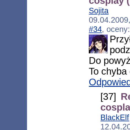
cosplay 
Sojita
[*.i
09.04.2009
#34
, oceny
Pr
podz
Do powyż
To chyba
Odpowie
[37]
R
cospla
BlackElf
12.04.2