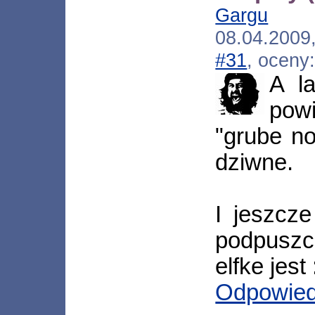
Gargu
[*.1
08.04.2009
#31
, oceny
A l
pow
"grube no
dziwne.
I jeszcze
podpusz
elfke jest
Odpowie