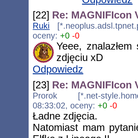
[22]
Re: MAGNIFIcon V
Ruki
[*.neoplus.adsl.tpnet.
oceny:
+0
-0
Yeee, znalazłem
zdjęciu xD
Odpowiedz
[23]
Re: MAGNIFIcon V
Prorok [*.net-style.hom
08:33:02, oceny:
+0
-0
Ładne zdjęcia.
Natomiast mam pytanie