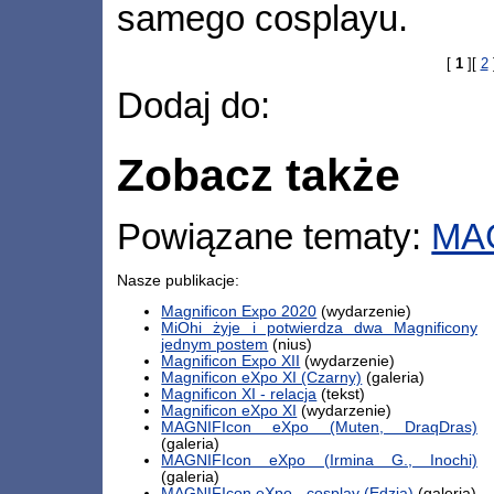
samego cosplayu.
[
1
][
2
Dodaj do:
Zobacz także
Powiązane tematy:
MA
Nasze publikacje:
Magnificon Expo 2020
(wydarzenie)
MiOhi żyje i potwierdza dwa Magnificony
jednym postem
(nius)
Magnificon Expo XII
(wydarzenie)
Magnificon eXpo XI (Czarny)
(galeria)
Magnificon XI - relacja
(tekst)
Magnificon eXpo XI
(wydarzenie)
MAGNIFIcon eXpo (Muten, DraqDras)
(galeria)
MAGNIFIcon eXpo (Irmina G., Inochi)
(galeria)
MAGNIFIcon eXpo - cosplay (Edzia)
(galeria)