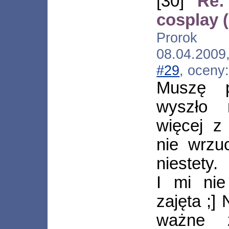
[30]
Re:
cosplay 
Prorok [*.
08.04.2009
#29
, oceny
Muszę p
wyszło 
więcej z
nie wrzu
niestety.
I mi nie
zajęta ;]
ważne ż