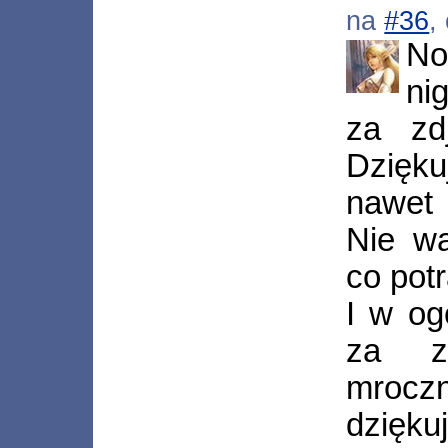
na
#36
,
N
ni
za zd
Dzięk
nawet 
Nie wa
co potr
I w og
za za
mroczn
dzięku