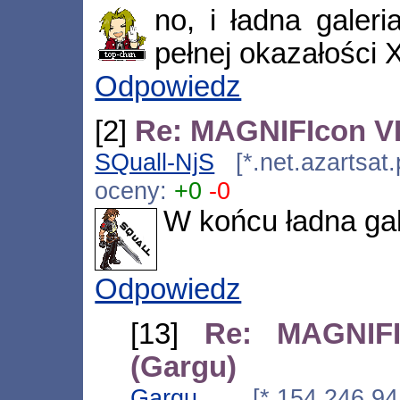
no, i ładna galer
pełnej okazałości 
Odpowiedz
[2]
Re: MAGNIFIcon VI
SQuall-NjS
[*.net.azartsat
oceny:
+0
-0
W końcu ładna gale
Odpowiedz
[13]
Re: MAGNIFI
(Gargu)
Gargu
[*.154.246.94.