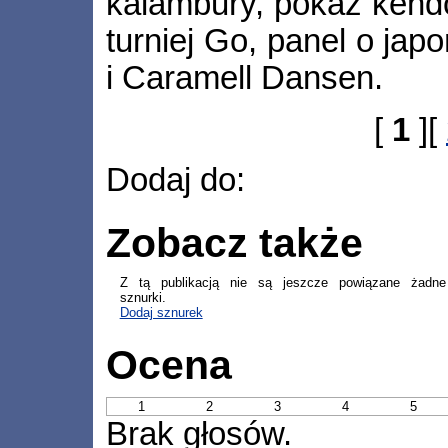
kalambury, pokaz kend
turniej Go, panel o jap
i Caramell Dansen.
[
1
][
Dodaj do:
Zobacz także
Z tą publikacją nie są jeszcze powiązane żadne
sznurki.
Dodaj sznurek
Ocena
1
2
3
4
5
Brak głosów.