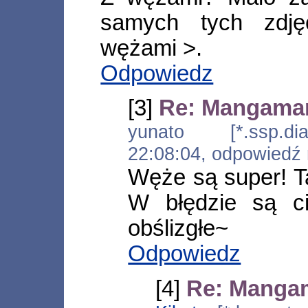
samych tych zdj
wężami >.
Odpowiedz
[3]
Re: Mangaman
yunato [*.ssp.dia
22:08:04, odpowiedź
Węże są super! T
W błędzie są c
obślizgłe~
Odpowiedz
[4]
Re: Manga