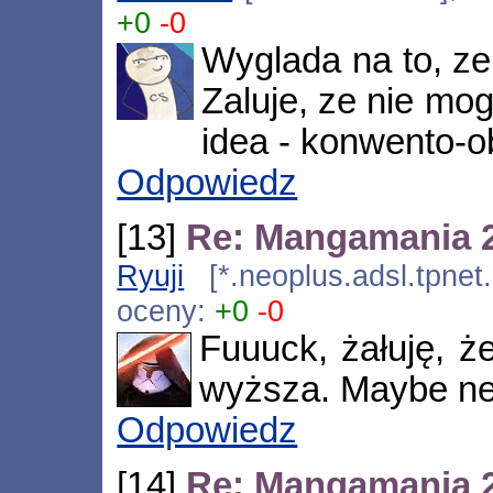
+0
-0
Wyglada na to, ze
Zaluje, ze nie mo
idea - konwento-
Odpowiedz
[13]
Re: Mangamania 
Ryuji
[*.neoplus.adsl.tpnet
oceny:
+0
-0
Fuuuck, żałuję, że
wyższa. Maybe nex
Odpowiedz
[14]
Re: Mangamania 