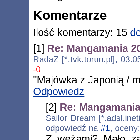
Komentarze
Ilość komentarzy: 15
do
[1]
Re: Mangamania 2
RadaZ [*.tvk.torun.pl], 03.
-0
"Majówka z Japonią / m
Odpowiedz
[2]
Re: Mangamania
Sailor Dream [*.adsl.inet
odpowiedź na
#1
, oceny
Z wężami? Mało za