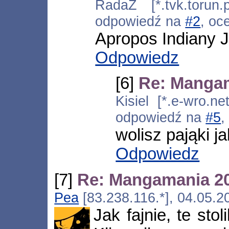
RadaZ [*.tvk.torun.
odpowiedź na
#2
, oc
Apropos Indiany 
Odpowiedz
[6]
Re: Manga
Kisiel [*.e-wro.ne
odpowiedź na
#5
,
wolisz pająki ja
Odpowiedz
[7]
Re: Mangamania 2
Pea
[83.238.116.*], 04.05.2
Jak fajnie, te stol