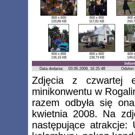
800 x 600
600 x 800
800 
120,86 KB
117,81 KB
200,
600 x 800
800 x 600
600 
136,15 KB
139,73 KB
149,
Infor
Data dodania:
03.05.2008, 16:25:48
Odsłon:
Zdjęcia z czwartej 
minikonwentu w Rogali
razem odbyła się on
kwietnia 2008. Na zdj
następujące atrakcje: U