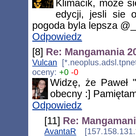
Klimacik, moze si
edycji, jesli sie
pogoda byla lepsza 
Odpowiedz
[8]
Re: Mangamania 2
Vulcan
[*.neoplus.adsl.tpne
oceny:
+0
-0
Widzę, że Paweł "
obecny :] Pamiętamy
Odpowiedz
[11]
Re: Mangamani
AvantaR
[157.158.131.