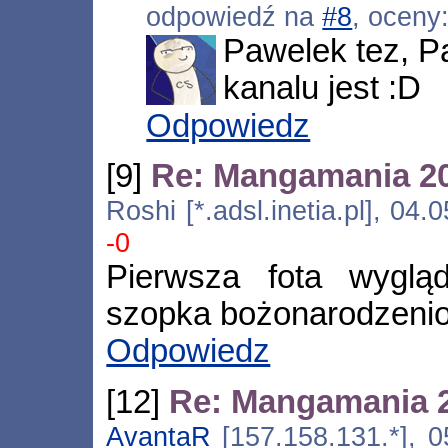
odpowiedź na
#8
, oceny
Pawelek tez, P
kanalu jest :D
Odpowiedz
[9]
Re: Mangamania 2
Roshi [*.adsl.inetia.pl], 04
-0
Pierwsza fota wyglą
szopka bożonarodzeni
Odpowiedz
[12]
Re: Mangamania 
AvantaR
[157.158.131.*], 0