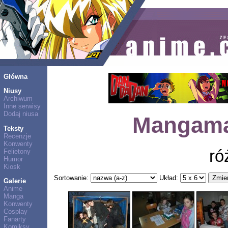
Główna
Niusy
Archiwum
Inne serwisy
Dodaj niusa
Mangama
Teksty
Recenzje
Konwenty
ró
Felietony
Humor
Kiosk
Sortowanie:
Układ:
Galerie
Anime
Manga
Konwenty
Cosplay
Fanarty
Komiksy