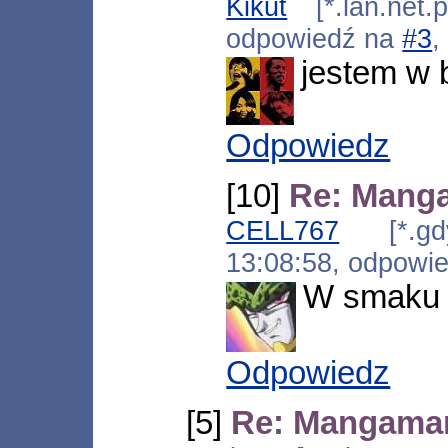
Kikut
[*.lan.net.
odpowiedź na
#3
,
jestem w 
Odpowiedz
[10]
Re: Mang
CELL767
[*.gdyn
13:08:58, odpowi
W smaku 
Odpowiedz
[5]
Re: Mangaman