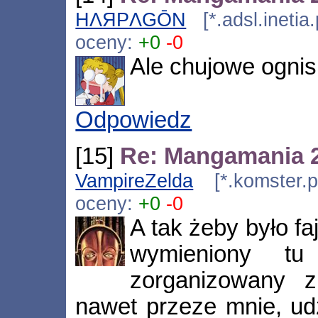
HΛЯPΛGŌN
[*.adsl.inetia
oceny:
+0
-0
Ale chujowe ognis
Odpowiedz
[15]
Re: Mangamania 
VampireZelda
[*.komster.p
oceny:
+0
-0
A tak żeby było f
wymieniony tu
zorganizowany zu
nawet przeze mnie, u