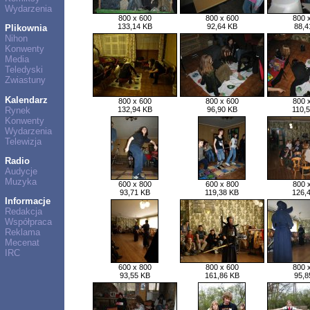
Wydarzenia
800 x 600
800 x 600
800 
133,14 KB
92,64 KB
88,4
Plikownia
Nihon
Konwenty
Media
Teledyski
Zwiastuny
Kalendarz
800 x 600
800 x 600
800 
Rynek
132,94 KB
96,90 KB
110,
Konwenty
Wydarzenia
Telewizja
Radio
Audycje
Muzyka
600 x 800
600 x 800
800 
93,71 KB
119,38 KB
126,
Informacje
Redakcja
Współpraca
Reklama
Mecenat
IRC
600 x 800
800 x 600
800 
93,55 KB
161,86 KB
95,8