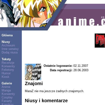
Główna
Niusy
Archiwum
Inne serwisy
Dodaj niusa
Teksty
Recenzje
Ostatnie logowanie:
02.11.2007
Konwenty
Felietony
Data rejestracji:
28.06.2003
Humor
Kiosk
Znajomi
Galerie
Anime
Manga
MaraZ nie ma jeszcze żadnych znajomych.
Konwenty
Cosplay
Niusy i komentarze
Fanarty
Komiksy