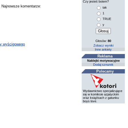
Czy jesteś botem?
y. Najnowsze komentarze:
tak
1
TRUE
y
Głosów:
80
wcy wyścigowego
Zobacz wyniki
Inne ankiety
Reklama
Naklejki motywacyjne
Dodaj sznurek
Polecamy
Wydawnictwo specjalizujące
się w komiksie azjatyckim
oraz książkach z gatunku
boys love.