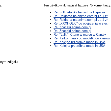
y:
Ten użytkownik napisał łącznie 75 komentarz
Re: Fullmetal Alchemist na Hyperze
Re: Reklama na anime.com.pl za 1 zł
Re: Reklama na anime.com.pl za 1 zł
Re: „XXXHOLiC” do obejrzenia w sieci
Re: Znaczki anime.com.pl
Re: Znaczki anime.com.pl
Re: "Lalki" Kitano w marcu w Canal+
Re: Keiko Ihara - od modelki do kiero
Re: Kolejna przeróbka made in USA
Re: Kolejna przeróbka made in USA
dnym zdjęciu.