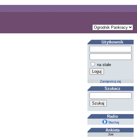
Użytkownik
na stałe
Zarejestruj się
Szukacz
Radio
Słuchaj
Ankieta
Joe