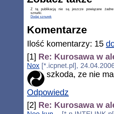
Z tą publikacją nie są jeszcze powiązane żadne
sznurki.
Dodaj sznurek
Komentarze
Ilość komentarzy: 15
do
[1]
Re: Kurosawa w ale
Nox
[*.icpnet.pl], 24.04.200
szkoda, ze nie mam
Odpowiedz
[2]
Re: Kurosawa w ale
Neo-kun
[*.n.INTELINK.pl