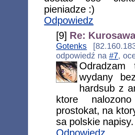
pieniadze :)
Odpowiedz
[9]
Re: Kurosawa 
Gotenks
[82.160.183
odpowiedź na
#7
, oc
Odradzam t
wydany bez
hardsub z an
ktore nalozon
prostokat, na kto
sa polskie napisy.
Odpowiedz