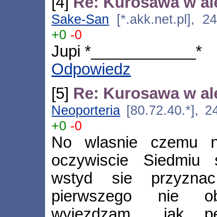
[4]
Re: Kurosawa w ale
Sake-San
[*.akk.net.pl], 2
+0
-0
Jupi *____________*
Odpowiedz
[5]
Re: Kurosawa w ale
Neoporteria
[80.72.40.*], 2
+0
-0
No wlasnie czemu 
oczywiscie Siedmiu 
wstyd sie przyznac
pierwszego nie ob
wyjezdzam... jak p