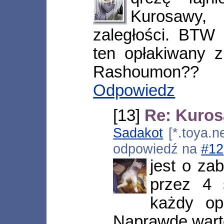
Kurosawy,
zaległości. BTW 
ten opłakiwany 
Rashoumon??
Odpowiedz
[13]
Re: Kuros
Sadakot
[*.toya.ne
odpowiedź na
#12
jest o za
przez 4 
każdy op
Naprawdę warto