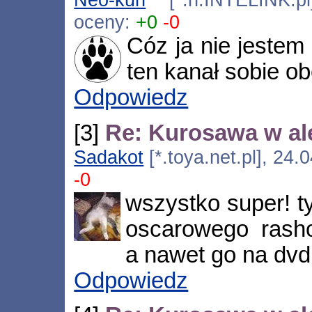
oceny:
+0
-0
Cóz ja nie jeste
ten kanał sobie o
Odpowiedz
[3]
Re: Kurosawa w ale
Sadakot
[*.toya.net.pl], 24
-0
wszystko super! t
oscarowego rasho
a nawet go na dvd 
Odpowiedz