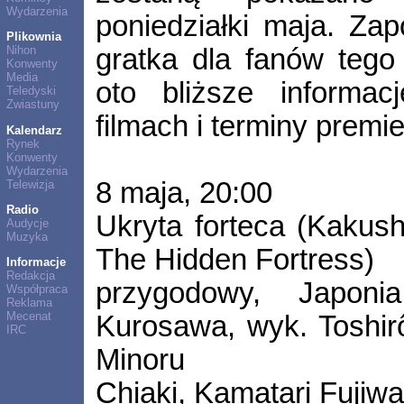
Wydarzenia
poniedziałki maja. Zap
Plikownia
gratka dla fanów tego
Nihon
Konwenty
Media
oto bliższe informac
Teledyski
Zwiastuny
filmach i terminy premi
Kalendarz
Rynek
Konwenty
Wydarzenia
8 maja, 20:00
Telewizja
Radio
Ukryta forteca (Kakush
Audycje
Muzyka
The Hidden Fortress)
Informacje
Redakcja
przygodowy, Japoni
Współpraca
Reklama
Mecenat
Kurosawa, wyk. Toshir
IRC
Minoru
Chiaki, Kamatari Fujiwa