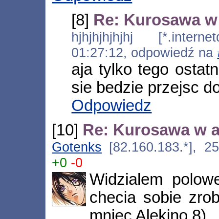
[8]
Re: Kurosawa w 
hjhjhjhjhjhj [*.interne
01:27:12, odpowiedź na
aja tylko tego ostat
sie bedzie przejsc d
Odpowiedz
[10]
Re: Kurosawa w a
Gotenks
[82.160.183.*], 25
+0
-0
Widzialem polowe
checia sobie zrob
mniec Alekino 8)