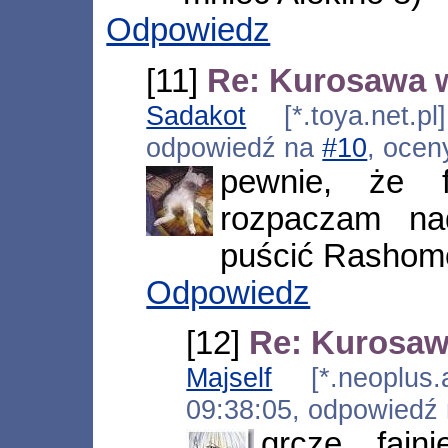
Odpowiedz
[11]
Re: Kurosawa w
Sadakot
[*.toya.net.pl
odpowiedź na
#10
, ocen
pewnie, że f
rozpaczam na
puścić Rashom
Odpowiedz
[12]
Re: Kurosawa
Majself
[*.neoplus.a
09:38:05, odpowiedź
qrczę fajn