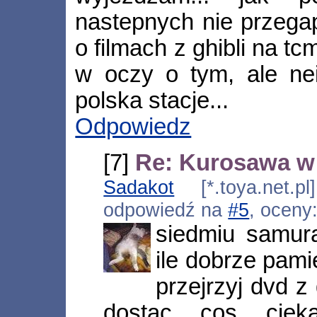
nastepnych nie przegapi
o filmach z ghibli na tc
w oczy o tym, ale ne
polska stacje...
Odpowiedz
[7]
Re: Kurosawa w 
Sadakot
[*.toya.net.pl
odpowiedź na
#5
, oceny
siedmiu samura
ile dobrze pami
przejrzyj dvd 
dostac cos cieka