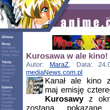
Główna
Niusy
Archiwum
Inne serwisy
Kurosawa w ale kino!
Dodaj niusa
Teksty
Autor:
MaraZ
, Data: 24.0
Recenzje
Konwenty
mediaNews.com.pl
Felietony
Humor
Kanał ale kino 
Kiosk
maj emisję czter
Galerie
Anime
Manga
Kurosawy
z okre
Konwenty
Cosplay
zostaną pokazane
Fanarty
Komiksy