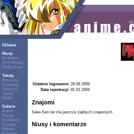
Główna
Niusy
Archiwum
Inne serwisy
Dodaj niusa
Teksty
Recenzje
Ostatnie logowanie:
28.09.2009
Konwenty
Felietony
Data rejestracji:
01.02.2004
Humor
Kiosk
Znajomi
Galerie
Anime
Sake-San nie ma jeszcze żadnych znajomych.
Manga
Konwenty
Niusy i komentarze
Cosplay
Fanarty
Komiksy