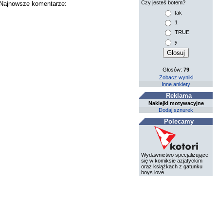
Czy jesteś botem?
. Najnowsze komentarze:
tak
1
TRUE
y
Głosów:
79
Zobacz wyniki
Inne ankiety
Reklama
Naklejki motywacyjne
Dodaj sznurek
Polecamy
Wydawnictwo specjalizujące
się w komiksie azjatyckim
oraz książkach z gatunku
boys love.