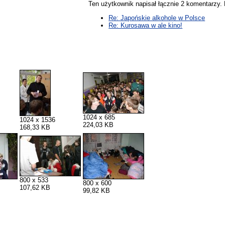
Ten użytkownik napisał łącznie 2 komentarzy
Re: Japońskie alkohole w Polsce
Re: Kurosawa w ale kino!
1024 x 685
1024 x 1536
224,03 KB
168,33 KB
800 x 533
800 x 600
107,62 KB
99,82 KB