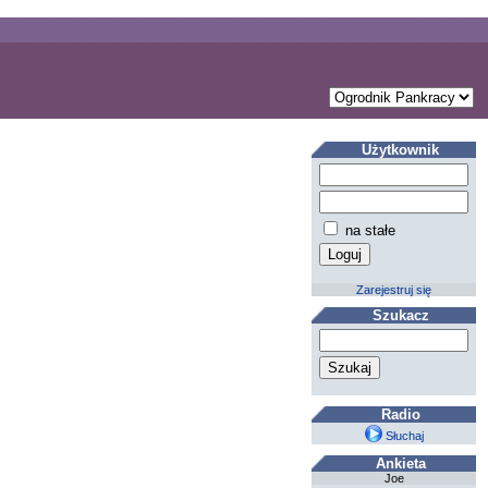
Użytkownik
na stałe
Zarejestruj się
Szukacz
Radio
Słuchaj
Ankieta
Joe