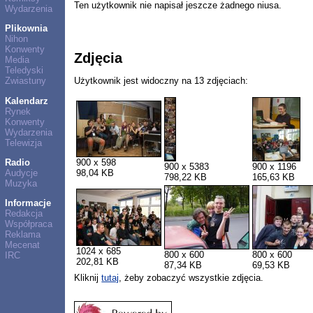
Ten użytkownik nie napisał jeszcze żadnego niusa.
Wydarzenia
Plikownia
Nihon
Konwenty
Zdjęcia
Media
Teledyski
Użytkownik jest widoczny na 13 zdjęciach:
Zwiastuny
Kalendarz
Rynek
Konwenty
Wydarzenia
Telewizja
Radio
900 x 598
900 x 5383
900 x 1196
Audycje
98,04 KB
798,22 KB
165,63 KB
Muzyka
Informacje
Redakcja
Współpraca
Reklama
Mecenat
1024 x 685
800 x 600
800 x 600
IRC
202,81 KB
87,34 KB
69,53 KB
Kliknij
tutaj
, żeby zobaczyć wszystkie zdjęcia.