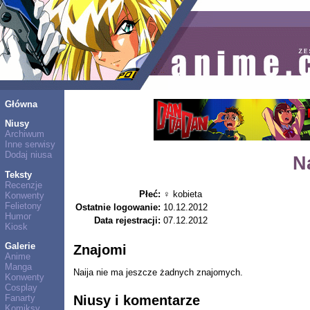
Główna
Niusy
Archiwum
Inne serwisy
Dodaj niusa
N
Teksty
Recenzje
Płeć:
♀ kobieta
Konwenty
Felietony
Ostatnie logowanie:
10.12.2012
Humor
Data rejestracji:
07.12.2012
Kiosk
Galerie
Znajomi
Anime
Manga
Naija nie ma jeszcze żadnych znajomych.
Konwenty
Cosplay
Niusy i komentarze
Fanarty
Komiksy