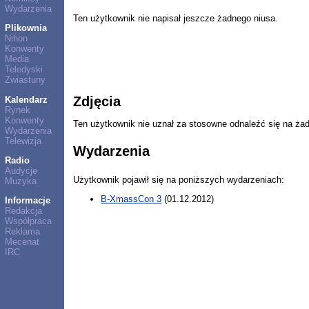
Wydarzenia
Ten użytkownik nie napisał jeszcze żadnego niusa.
Plikownia
Nihon
Konwenty
Media
Teledyski
Zwiastuny
Zdjęcia
Kalendarz
Rynek
Konwenty
Ten użytkownik nie uznał za stosowne odnaleźć się na ża
Wydarzenia
Telewizja
Wydarzenia
Radio
Audycje
Użytkownik pojawił się na poniższych wydarzeniach:
Muzyka
B-XmassCon 3
(01.12.2012)
Informacje
Redakcja
Współpraca
Reklama
Mecenat
IRC