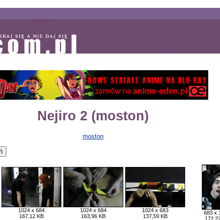
Nejiro 2 (moston)
moston
1024 x 684
1024 x 684
1024 x 683
683 x 
167,12 KB
163,96 KB
137,59 KB
172,2