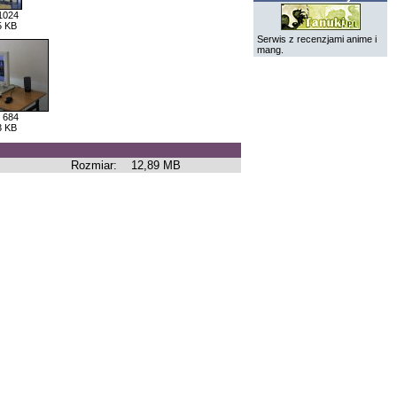
1024
5 KB
Serwis z recenzjami anime i
mang.
 684
3 KB
Rozmiar:
12,89 MB