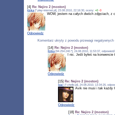
[4]
Re: Nejiro 2 (moston)
Kirika
[*.play-internet.pl], 23.08.2010, 22:16:30, oceny:
+0
-0
WOW, jestem na całych dwóch zdjęciach, z cze
Odpowiedz
Komentarz ukryty z powodu przewagi negatywnych 
[14]
Re: Nejiro 2 (moston)
Kirika
[94.254.240.*], 24.08.2010, 11:53:37, odpowied
I nic. Jeśli byłeś na konwencie 
Odpowiedz
[15]
Re: Nejiro 2 (moston)
Isia~
[*.chello.pl], 24.08.2010, 13:34:26, odp
Avik nie musi i tak każdy
Odpowiedz
[18]
Re: Nejiro 2 (moston)