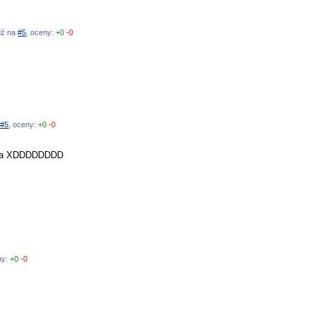
edź na
#5
, oceny:
+0
-0
a
#5
, oceny:
+0
-0
hana XDDDDDDDD
ny:
+0
-0