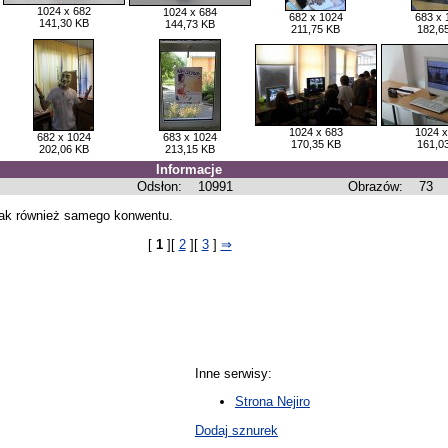
1024 x 682
1024 x 684
682 x 1024
683 x 
141,30 KB
144,73 KB
211,75 KB
182,6
1024 x 683
1024 x
682 x 1024
683 x 1024
170,35 KB
161,0
202,06 KB
213,15 KB
Informacje
Odsłon:
10991
Obrazów:
73
jak również samego konwentu.
[
1
][
2
][
3
]
⇒
Inne serwisy:
Strona Nejiro
Dodaj sznurek