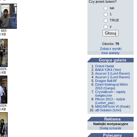
Czy jesteś botem?
tak
1
TRUE
y
 683
3 KB
Głosów:
79
Zobacz wyniki
Inne ankiety
Gorące galerie
Orient Hadal
1024
BAKA Y2K4 (Yen)
6 KB
Asucon 3 (Lord Raven)
Asucon 2 (Lord Raven)
Dragon Ball AF
Dzień Kwitnącej Wiśni
2010 (Gargu)
Crystalicum – tapety
świąteczne
PAcon 2013 – ludzie
(Lurker_pas)
1024
MAGNIFIcon VI (Kwak)
8 KB
aB-5olution (Ichri)
Reklama
Naklejki motywacyjne
Dodaj sznurek
Polecamy