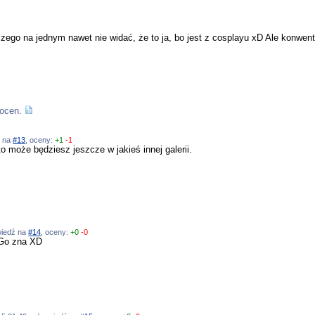
go na jednym nawet nie widać, że to ja, bo jest z cosplayu xD Ale konwent b
ocen.
ź na
#13
, oceny:
+1
-1
to może będziesz jeszcze w jakieś innej galerii.
owiedź na
#14
, oceny:
+0
-0
 Go zna XD