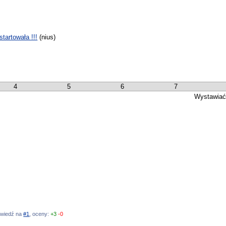
tartowała !!!
(nius)
4
5
6
7
Wystawiać
powiedź na
#1
, oceny:
+3
-0