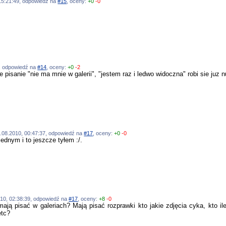
 15:21:49, odpowiedź na
#15
, oceny:
+0
-0
7, odpowiedź na
#14
, oceny:
+0
-2
pisanie "nie ma mnie w galerii", "jestem raz i ledwo widoczna" robi sie juz n
27.08.2010, 00:47:37, odpowiedź na
#17
, oceny:
+0
-0
ednym i to jeszcze tyłem :/.
010, 02:38:39, odpowiedź na
#17
, oceny:
+8
-0
ają pisać w galeriach? Mają pisać rozprawki kto jakie zdjęcia cyka, kto ile 
etc?