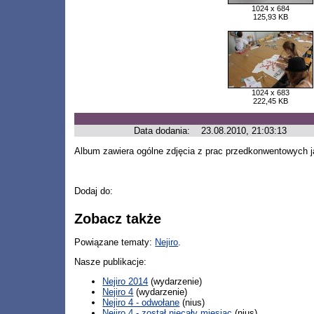
1024 x 684
125,93 KB
1024 x 683
222,45 KB
Data dodania:
23.08.2010, 21:03:13
Album zawiera ogólne zdjęcia z prac przedkonwentowych 
Dodaj do:
Zobacz także
Powiązane tematy:
Nejiro
.
Nasze publikacje:
Nejiro 2014
(wydarzenie)
Nejiro 4
(wydarzenie)
Nejiro 4 - odwołane
(nius)
Nejiro 4 - został niecały miesiąc
(nius)