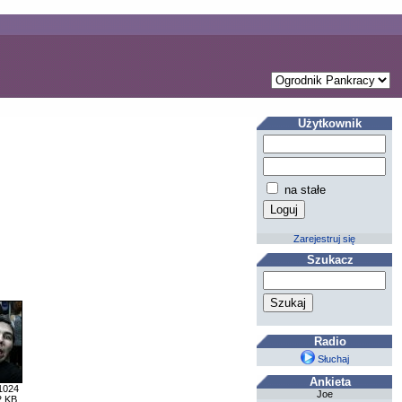
Użytkownik
na stałe
Zarejestruj się
Szukacz
Radio
Słuchaj
Ankieta
1024
Joe
2 KB