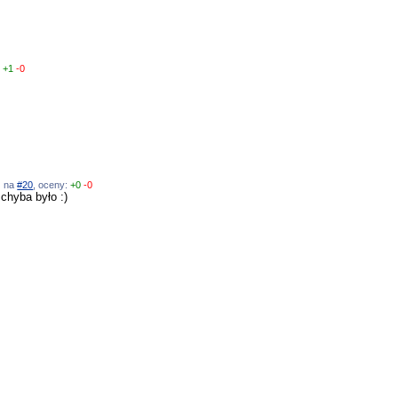
:
+1
-0
ź na
#20
, oceny:
+0
-0
 chyba było :)