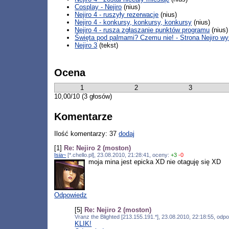
Cosplay - Nejiro
(nius)
Nejiro 4 - ruszyły rezerwacje
(nius)
Nejiro 4 - konkursy, konkursy, konkursy
(nius)
Nejiro 4 - rusza zgłaszanie punktów programu
(nius)
Święta pod palmami? Czemu nie! - Strona Nejiro wys
Nejiro 3
(tekst)
Ocena
1
2
3
10,00/10 (3 głosów)
Komentarze
Ilość komentarzy: 37
dodaj
[1]
Re: Nejiro 2 (moston)
Isia~
[*.chello.pl], 23.08.2010, 21:28:41, oceny:
+3
-0
moja mina jest epicka XD nie otaguję się XD
Odpowiedz
[5]
Re: Nejiro 2 (moston)
Vranz the Blighted [213.155.191.*], 23.08.2010, 22:18:55, od
KLIK!