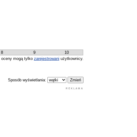
8
9
10
 oceny mogą tylko
zarejestrowani
użytkownicy.
Sposób wyświetlania:
REKLAMA