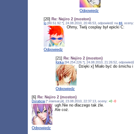
Odpowiedz
[20]
Re: Nejiro 2 (moston)
Io
[80.51.92.*], 24.08.2010, 20:46:53, odpowiedź na
#4
, oceny
Ohmy, Twój cosplay był epicki C:
Odpowiedz
[21]
Re: Nejiro 2 (moston)
Kirika
[94.254.226.*], 24.08.2010, 21:26:52, odpowied
Dzięki x] Miało być do śmichu i
Odpowiedz
[6]
Re: Nejiro 2 (moston)
Dorabcia
[*.stansat.pl], 23.08.2010, 22:37:13, oceny:
+0
-0
ugh.Nie no dlaczego tak źle.
Ale coż.
Odpowiedz