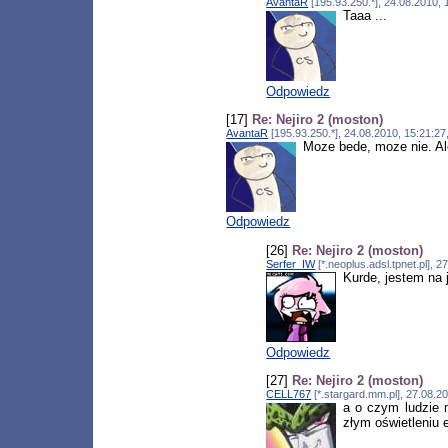
AvantaR
[195.93.250.*], 24.08.2010,
Taaa ...
Odpowiedz
[17]
Re: Nejiro 2 (moston)
AvantaR
[195.93.250.*], 24.08.2010, 15:21:2
Moze bede, moze nie. Ale 
Odpowiedz
[26]
Re: Nejiro 2 (moston)
Serfer_IW
[*.neoplus.adsl.tpnet.pl], 
Kurde, jestem na j
Odpowiedz
[27]
Re: Nejiro 2 (moston)
CELL767
[*.stargard.mm.pl], 27.08.2
a o czym ludzie m
złym oświetleniu 