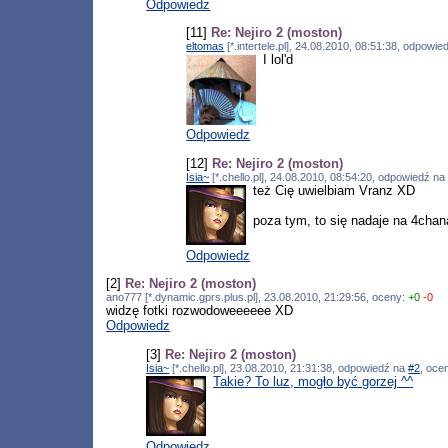
Odpowiedz
[11]
Re: Nejiro 2 (moston)
eltomas
[*.intertele.pl], 24.08.2010, 08:51:38, odpowi
I lol'd
Odpowiedz
[12]
Re: Nejiro 2 (moston)
Isia~
[*.chello.pl], 24.08.2010, 08:54:20, odpowiedź n
też Cię uwielbiam Vranz XD
poza tym, to się nadaje na 4c
Odpowiedz
[2]
Re: Nejiro 2 (moston)
ano777 [*.dynamic.gprs.plus.pl], 23.08.2010, 21:29:56, oceny:
+0
-0
widzę fotki rozwodoweeeeee XD
Odpowiedz
[3]
Re: Nejiro 2 (moston)
Isia~
[*.chello.pl], 23.08.2010, 21:31:38, odpowiedź na
#2
, oce
Takie? To luz, mogło być gorzej ^^
Odpowiedz