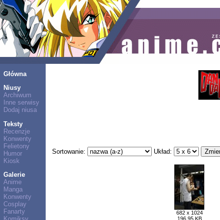
Główna
Niusy
Archiwum
Inne serwisy
Dodaj niusa
Teksty
Recenzje
Konwenty
Felietony
Sortowanie:
Układ:
Humor
Kiosk
Galerie
Anime
Manga
Konwenty
Cosplay
Fanarty
682 x 1024
Komiksy
196,95 KB