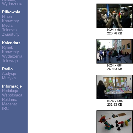
Wydarzenia
Plikownia
Nihon
Konwenty
Media
Teledyski
1024 x 683
226,76 KB
Zwiastuny
Kalendarz
Rynek
Konwenty
Wydarzenia
Telewizja
1024 x 684
Radio
269,53 KB
Audycje
Muzyka
Informacje
Redakcja
Współpraca
Reklama
1024 x 684
Mecenat
231,83 KB
IRC