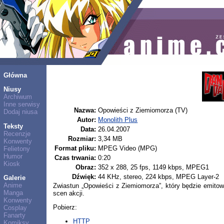
Główna
Niusy
Archiwum
Inne serwisy
Nazwa:
Opowieści z Ziemiomorza (TV)
Dodaj niusa
Autor:
Monolith Plus
Teksty
Data:
26.04.2007
Recenzje
Rozmiar:
3,34 MB
Konwenty
Format pliku:
MPEG Video (MPG)
Felietony
Humor
Czas trwania:
0:20
Kiosk
Obraz:
352 x 288, 25 fps, 1149 kbps, MPEG1
Dźwięk:
44 KHz, stereo, 224 kbps, MPEG Layer-2
Galerie
Anime
Zwiastun „Opowieści z Ziemiomorza”, który będzie emitow
Manga
scen akcji.
Konwenty
Pobierz:
Cosplay
Fanarty
HTTP
Komiksy