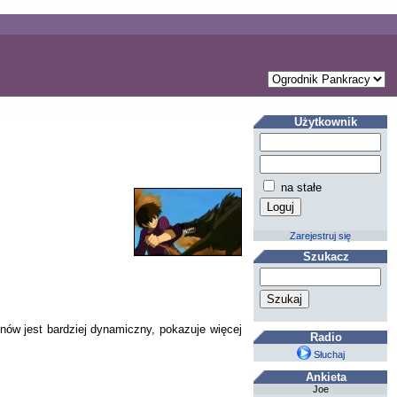
Użytkownik
na stałe
Zarejestruj się
Szukacz
nów jest bardziej dynamiczny, pokazuje więcej
Radio
Słuchaj
Ankieta
Joe