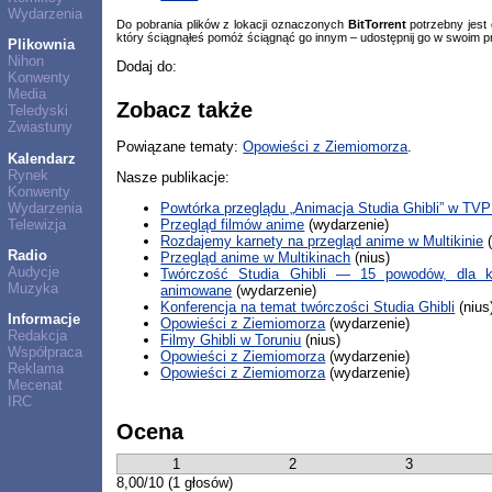
Wydarzenia
Do pobrania plików z lokacji oznaczonych
BitTorrent
potrzebny jest
który ściągnąłeś pomóż ściągnąć go innym – udostępnij go w swoim p
Plikownia
Nihon
Dodaj do:
Konwenty
Media
Zobacz także
Teledyski
Zwiastuny
Powiązane tematy:
Opowieści z Ziemiomorza
.
Kalendarz
Rynek
Nasze publikacje:
Konwenty
Wydarzenia
Powtórka przeglądu „Animacja Studia Ghibli” w TVP
Telewizja
Przegląd filmów anime
(wydarzenie)
Rozdajemy karnety na przegląd anime w Multikinie
(
Radio
Przegląd anime w Multikinach
(nius)
Audycje
Twórczość Studia Ghibli — 15 powodów, dla kt
Muzyka
animowane
(wydarzenie)
Konferencja na temat twórczości Studia Ghibli
(nius
Informacje
Opowieści z Ziemiomorza
(wydarzenie)
Redakcja
Filmy Ghibli w Toruniu
(nius)
Współpraca
Opowieści z Ziemiomorza
(wydarzenie)
Reklama
Opowieści z Ziemiomorza
(wydarzenie)
Mecenat
IRC
Ocena
1
2
3
8,00/10 (1 głosów)