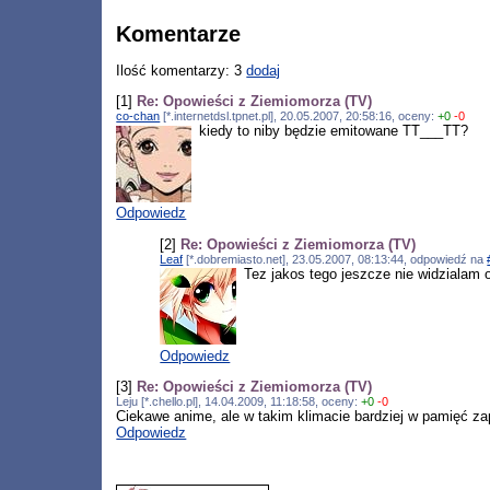
Komentarze
Ilość komentarzy: 3
dodaj
[1]
Re: Opowieści z Ziemiomorza (TV)
co-chan
[*.internetdsl.tpnet.pl], 20.05.2007, 20:58:16, oceny:
+0
-0
kiedy to niby będzie emitowane TT___TT?
Odpowiedz
[2]
Re: Opowieści z Ziemiomorza (TV)
Leaf
[*.dobremiasto.net], 23.05.2007, 08:13:44, odpowiedź na
Tez jakos tego jeszcze nie widzialam
Odpowiedz
[3]
Re: Opowieści z Ziemiomorza (TV)
Leju [*.chello.pl], 14.04.2009, 11:18:58, oceny:
+0
-0
Ciekawe anime, ale w takim klimacie bardziej w pamięć zap
Odpowiedz