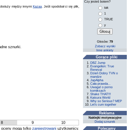
Czy jesteś botem?
bsłuży między innymi
Kazaa
. Jeśli spodobał ci się plik,
tak
1
TRUE
y
Głosów:
79
Zobacz wyniki
adne sznurki.
Inne ankiety
Gorące pliki
DBZ Jump
Evangelion: True
Reneval
Dzień Dobry TVN o
mandze
JapAlpha
Cała prawda...
Uwaga! o porno
komiksach
Shake THAT!!!
Katsura World
Why so Serious? MEP
Let’s cum together
Reklama
Naklejki motywacyjne
Dodaj sznurek
8
9
10
 oceny mogą tylko
zarejestrowani
użytkownicy.
Polecamy