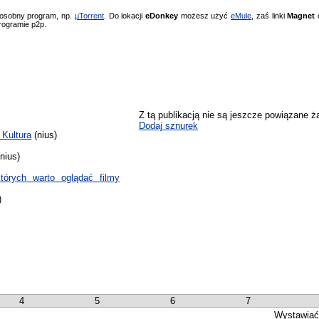
 osobny program, np.
µTorrent
. Do lokacji
eDonkey
możesz użyć
eMule
, zaś linki
Magnet
o
rogramie p2p.
Z tą publikacją nie są jeszcze powiązane ż
Dodaj sznurek
 Kultura
(nius)
nius)
órych warto oglądać filmy
)
4
5
6
7
Wystawiać