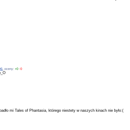
#1
, oceny:
+0
-0
 o_O
adło mi Tales of Phantasia, którego niestety w naszych kinach nie było:(