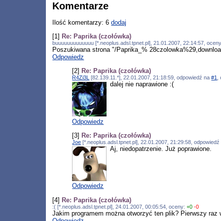
Komentarze
Ilość komentarzy: 6
dodaj
[1]
Re: Paprika (czołówka)
buuuuuuuuuuuuu [*.neoplus.adsl.tpnet.pl], 21.01.2007, 22:14:57, ocen
Poszukiwana strona "/Paprika_% 28czolowka%29,download,
Odpowiedz
[2]
Re: Paprika (czołówka)
R4Zi3L
[82.139.11.*], 22.01.2007, 21:18:59, odpowiedź na
#1
,
dalej nie naprawione :(
Odpowiedz
[3]
Re: Paprika (czołówka)
Joe
[*.neoplus.adsl.tpnet.pl], 22.01.2007, 21:29:58, odpowied
Aj, niedopatrzenie. Już poprawione.
Odpowiedz
[4]
Re: Paprika (czołówka)
:( [*.neoplus.adsl.tpnet.pl], 24.01.2007, 00:05:54, oceny:
+0
-0
Jakim programem można otworzyć ten plik? Pierwszy raz w
Odpowiedz