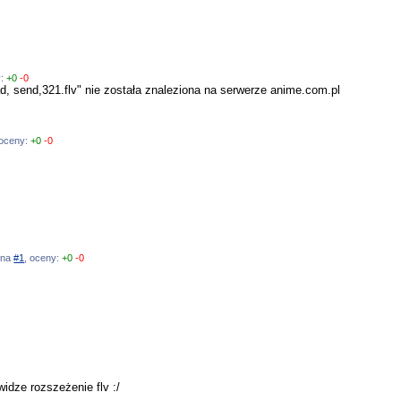
y:
+0
-0
 send,321.flv" nie została znaleziona na serwerze anime.com.pl
 oceny:
+0
-0
ź na
#1
, oceny:
+0
-0
idze rozszeżenie flv :/