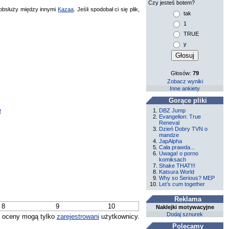
Czy jesteś botem?
bsłuży między innymi
Kazaa
. Jeśli spodobał ci się plik,
tak
1
TRUE
y
Głosów:
79
Zobacz wyniki
Inne ankiety
Gorące pliki
e
DBZ Jump
Evangelion: True
Reneval
Dzień Dobry TVN o
mandze
JapAlpha
Cała prawda...
Uwaga! o porno
komiksach
Shake THAT!!!
Katsura World
Why so Serious? MEP
Let’s cum together
Reklama
8
9
10
Naklejki motywacyjne
Dodaj sznurek
 oceny mogą tylko
zarejestrowani
użytkownicy.
Polecamy