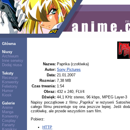
Główna
Niusy
Archiwum
Inne serwisy
Nazwa:
Paprika (czołówka)
Dodaj niusa
Autor:
Sony Pictures
Teksty
Data:
21.01.2007
Recenzje
Rozmiar:
7,38 MB
Konwenty
Czas trwania:
1:54
Felietony
Humor
Obraz:
432 x 240, FLV4
Kiosk
Dźwięk:
44,1 KHz stereo, 96 kbps, MPEG Layer-3
Napisy początkowe z filmu „Paprika” w reżyserii Satosh
Galerie
całego filmu prezentuje się ona jeszcze lepiej. Jeśli
Anime
czołówkę, ale przede wszystkim sam film.
Manga
Konwenty
Pobierz:
Cosplay
Fanarty
HTTP
Komiksy