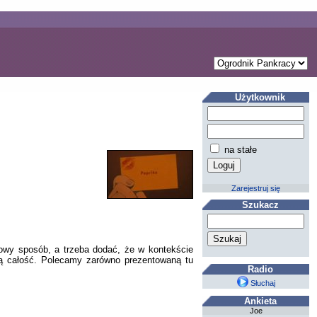
Użytkownik
na stałe
Zarejestruj się
Szukacz
łowy sposób, a trzeba dodać, że w kontekście
tą całość. Polecamy zarówno prezentowaną tu
Radio
Słuchaj
Ankieta
Joe