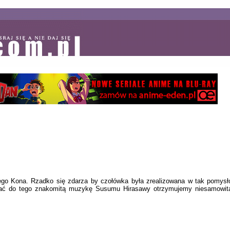
iego Kona. Rzadko się zdarza by czołówka była zrealizowana w tak pomys
 dodać do tego znakomitą muzykę Susumu Hirasawy otrzymujemy niesamowi