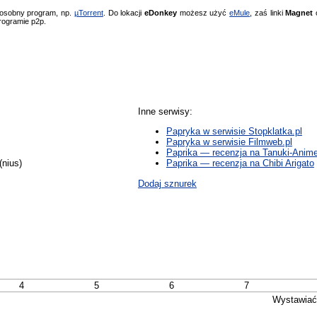
 osobny program, np.
µTorrent
. Do lokacji
eDonkey
możesz użyć
eMule
, zaś linki
Magnet
o
rogramie p2p.
Inne serwisy:
Papryka w serwisie Stopklatka.pl
Papryka w serwisie Filmweb.pl
Paprika — recenzja na Tanuki-Anim
(nius)
Paprika — recenzja na Chibi Arigato
Dodaj sznurek
4
5
6
7
Wystawiać