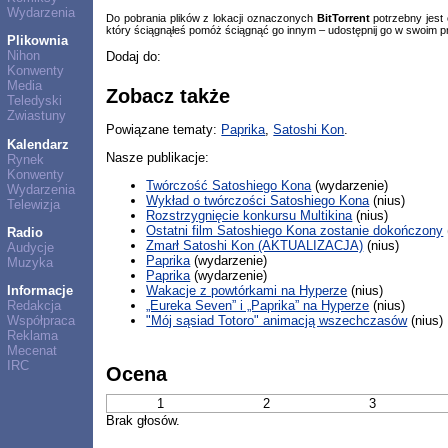
Wydarzenia
Do pobrania plików z lokacji oznaczonych
BitTorrent
potrzebny jest
który ściągnąłeś pomóż ściągnąć go innym – udostępnij go w swoim p
Plikownia
Nihon
Dodaj do:
Konwenty
Media
Zobacz także
Teledyski
Zwiastuny
Powiązane tematy:
Paprika
,
Satoshi Kon
.
Kalendarz
Nasze publikacje:
Rynek
Konwenty
Twórczość Satoshiego Kona
(wydarzenie)
Wydarzenia
Wykład o twórczości Satoshiego Kona
(nius)
Telewizja
Rozstrzygnięcie konkursu Multikina
(nius)
Ostatni film Satoshiego Kona zostanie dokończony
Radio
Zmarł Satoshi Kon (AKTUALIZACJA)
(nius)
Audycje
Paprika
(wydarzenie)
Muzyka
Paprika
(wydarzenie)
Wakacje z powtórkami na Hyperze
(nius)
Informacje
„Eureka Seven” i „Paprika” na Hyperze
(nius)
Redakcja
"Mój sąsiad Totoro" animacją wszechczasów
(nius)
Współpraca
Reklama
Mecenat
IRC
Ocena
1
2
3
Brak głosów.