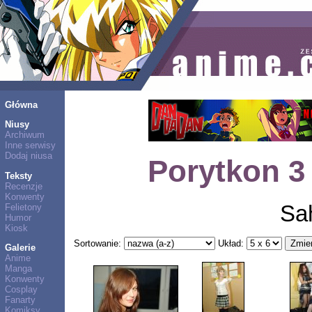
Główna
Niusy
Archiwum
Inne serwisy
Dodaj niusa
Porytkon 3 
Teksty
Recenzje
Konwenty
Sah
Felietony
Humor
Kiosk
Sortowanie:
Układ:
Galerie
Anime
Manga
Konwenty
Cosplay
Fanarty
Komiksy