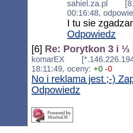
sahiel.za.pl [8
00:16:48, odpowi
I tu sie zgadza
Odpowiedz
[6]
Re: Porytkon 3 i ⅓ 
komarEX [*.146.226.194.
18:11:49, oceny:
+0
-0
No i reklama jest ;-) Z
Odpowiedz