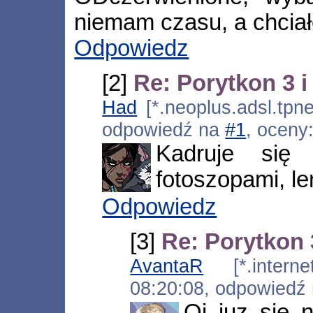
niemam czasu, a chciał
Odpowiedz
[2]
Re: Porytkon 3 i
Had
[*.neoplus.adsl.tpne
odpowiedź na
#1
, oceny
Kadruje się
fotoszopami, le
Odpowiedz
[3]
Re: Porytkon 3
AvantaR
[*.internet
08:20:08, odpowiedź
Oj juz sie 