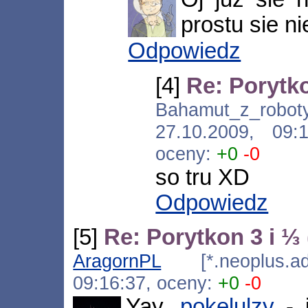
prostu sie ni
Odpowiedz
[4]
Re: Porytko
Bahamut_z_roboty
27.10.2009, 09
oceny:
+0
-0
so tru XD
Odpowiedz
[5]
Re: Porytkon 3 i ⅓ 
AragornPL
[*.neoplus.ads
09:16:37, oceny:
+0
-0
Yay,
pokelulzy
- j