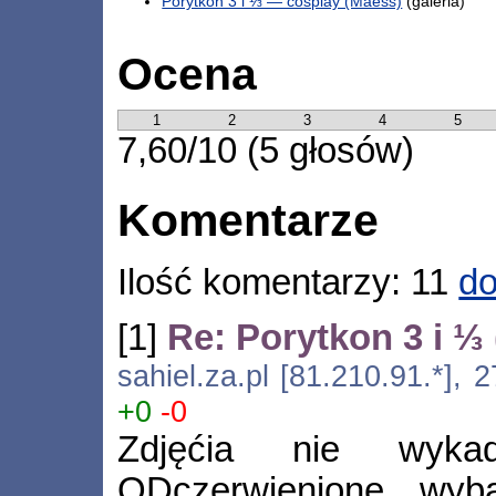
Porytkon 3 i ⅓ — cosplay (Maess)
(galeria)
Ocena
1
2
3
4
5
7,60/10 (5 głosów)
Komentarze
Ilość komentarzy: 11
do
[1]
Re: Porytkon 3 i ⅓ 
sahiel.za.pl [81.210.91.*], 
+0
-0
Zdjęćia nie wyka
ODczerwienione, wyba