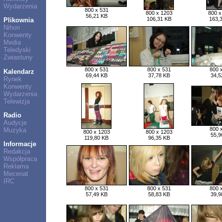
Wydarzenia
800 x 531
800 x 1203
800 x
56,21 KB
106,31 KB
163,
Plikownia
Nihon
Konwenty
Media
Teledyski
Zwiastuny
800 x 531
800 x 531
800 
Kalendarz
69,44 KB
37,78 KB
34,5
Rynek
Konwenty
Wydarzenia
Telewizja
Radio
Audycje
800 
Muzyka
800 x 1203
800 x 1203
55,9
119,80 KB
96,35 KB
Informacje
Redakcja
Współpraca
Reklama
Mecenat
IRC
800 x 531
800 x 531
800 
57,49 KB
58,83 KB
39,9