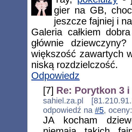
gier na GB, choc
jeszcze fajniej i n
Galeria całkiem dobra
głównie dziewczyny? 
większość zawartych w 
niską rozdzielczość.
Odpowiedz
[7]
Re: Porytkon 3 i
sahiel.za.pl [81.210.91
odpowiedź na
#5
, oceny
JA kocham dziew
niemaja takich f