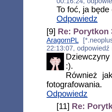
00:16:24, odpowi
To foć, ja będe
Odpowiedz
[9]
Re: Porytkon 3
AragornPL
[*.neoplus
22:13:07, odpowiedź
Dziewczyny s
:).
Również jak
fotografowania.
Odpowiedz
[11]
Re: Porytk