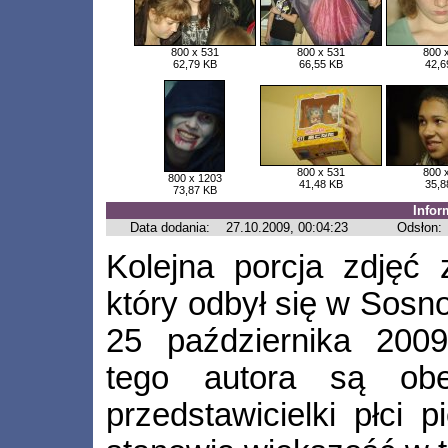
800 x 531
800 x 531
800 
62,79 KB
66,55 KB
42,6
800 x 531
800 
800 x 1203
41,48 KB
35,8
73,87 KB
Infor
Data dodania:
27.10.2009, 00:04:23
Odsłon:
Kolejna porcja zdjęć 
który odbył się w Sosn
25 października 200
tego autora są ob
przedstawicielki płci p