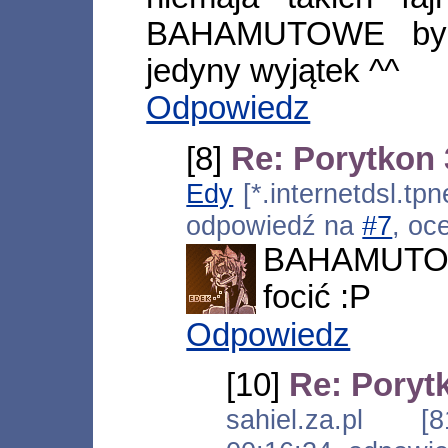
BAHAMUTOWE bym 
jedyny wyjątek ^^
Odpowiedz
[8]
Re: Porytkon 3
Edy
[*.internetdsl.tpn
odpowiedź na
#7
, oc
BAHAMUTOWE
focić :P
Odpowiedz
[10]
Re: Porytk
sahiel.za.pl [8