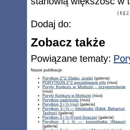
stanowią większość w te
[
1
][
2
Dodaj do:
Zobacz także
Powiązane tematy:
Por
Nasze publikacje:
Porytkon 2^2 (Daiku, pcela)
(galeria)
PORYTKON 2^2 wyczekiwane info
(nius)
Poryty Konkurs w Mottozin - przypomnienie
(nius)
Poryty Konkurs w Mottozin
(nius)
Porytkon nadchodzi
(nius)
Porytkon 3 i ⅓ (ryu)
(galeria)
Porytkon 3 i ⅓ — fotostudio (Edek, Bahamut,
Techno)
(galeria)
Porytkon 3 i ⅓ (Front Gracza)
(galeria)
Porytkon 3 i ⅓ — konsolówka (Maess)
(galeria)