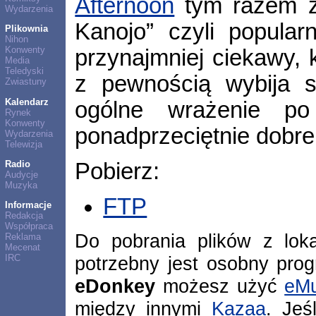
Afternoon
tym razem z
Wydarzenia
Kanojo” czyli popularn
Plikownia
Nihon
Konwenty
przynajmniej ciekawy, 
Media
Teledyski
z pewnością wybija s
Zwiastuny
Kalendarz
ogólne wrażenie po 
Rynek
Konwenty
ponadprzeciętnie dobre
Wydarzenia
Telewizja
Radio
Pobierz:
Audycje
Muzyka
FTP
Informacje
Redakcja
Współpraca
Do pobrania plików z lok
Reklama
Mecenat
potrzebny jest osobny pro
IRC
eDonkey
możesz użyć
eMu
między innymi
Kazaa
. Jeś