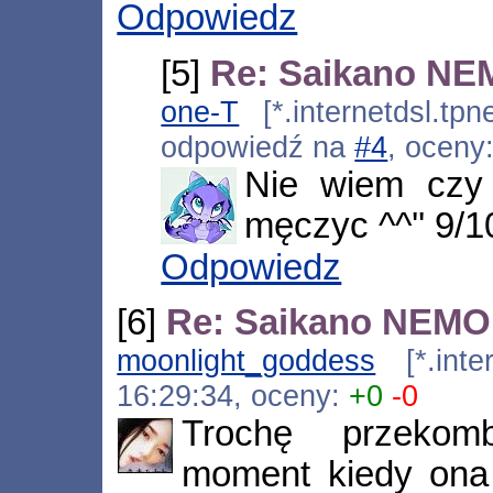
Odpowiedz
[5]
Re: Saikano N
one-T
[*.internetdsl.tpn
odpowiedź na
#4
, oceny
Nie wiem czy 
męczyc ^^'' 9/1
Odpowiedz
[6]
Re: Saikano NEMO
moonlight_goddess
[*.inter
16:29:34, oceny:
+0
-0
Trochę przekomb
moment kiedy ona 