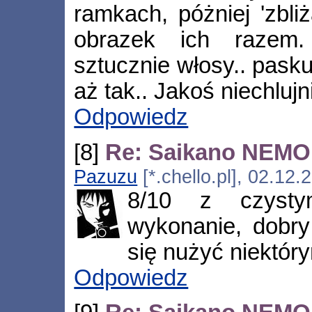
ramkach, póżniej 'zbli
obrazek ich razem.
sztucznie włosy.. pask
aż tak.. Jakoś niechlujn
Odpowiedz
[8]
Re: Saikano NEMO
Pazuzu
[*.chello.pl], 02.12
8/10 z czyst
wykonanie, dobry
się nużyć niektór
Odpowiedz