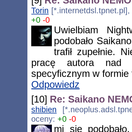
[9]
Re: Saikano NEMO
Torin
[*.internetdsl.tpnet.pl
+0
-0
Uwielbiam Nigh
podobało Saikano 
trafił zupełnie. 
pracę autora nad 
specyficznym w formie 
Odpowiedz
[10]
Re: Saikano NEM
shibien
[*.neoplus.adsl.tpne
oceny:
+0
-0
mi się podobało,