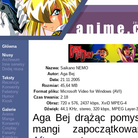
Główna
Niusy
Archiwum
Inne serwisy
Nazwa:
Saikano NEMO
Dodaj niusa
Autor:
Aga Bej
Teksty
Data:
21.11.2005
Recenzje
Rozmiar:
45,64 MB
Konwenty
Format pliku:
Microsoft Video for Windows (AVI)
Felietony
Humor
Czas trwania:
2:18
Kiosk
Obraz:
720 x 576, 2437 kbps, XviD MPEG-4
Dźwięk:
44,1 KHz, stereo, 320 kbps, MPEG Layer-
Galerie
Anime
Aga Bej drążąc pomysł
Manga
Konwenty
mangi zapoczątk
Cosplay
Fanarty
Komiksy