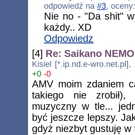
odpowiedź na
#3
, oceny
Nie no - "Da shit" w
każdy.. XD
Odpowiedz
[4]
Re: Saikano NEMO
Kisiel [*.ip.nd.e-wro.net.pl
+0
-0
AMV moim zdaniem ca
takiego nie zrobił)
muzyczny w tle... je
być jeszcze lepszy. Jak
gdyż niezbyt gustuję w