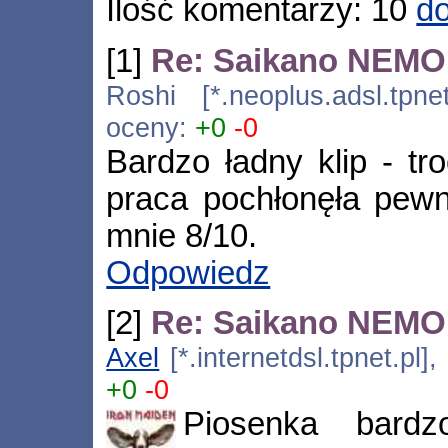
Ilość komentarzy: 10
do
[1]
Re: Saikano NEMO
Roshi [*.neoplus.adsl.tpne
oceny:
+0
-0
Bardzo ładny klip - tr
praca pochłonęła pewni
mnie 8/10.
Odpowiedz
[2]
Re: Saikano NEMO
Axel
[*.internetdsl.tpnet.pl]
+0
-0
Piosenka bardz