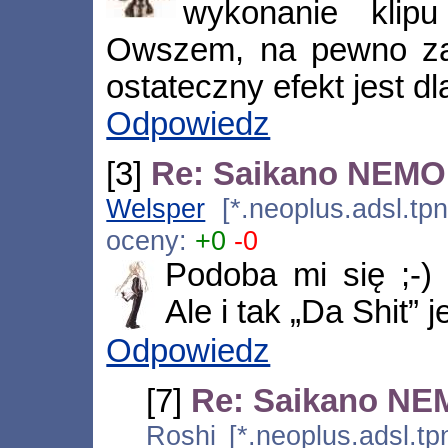
wykonanie klip
Owszem, na pewno zaj
ostateczny efekt jest dla
Odpowiedz
[3]
Re: Saikano NEMO
Welsper
[*.neoplus.adsl.tpn
oceny:
+0
-0
Podoba mi się ;-) 
Ale i tak „Da Shit” 
Odpowiedz
[7]
Re: Saikano N
Roshi [*.neoplus.adsl.tp