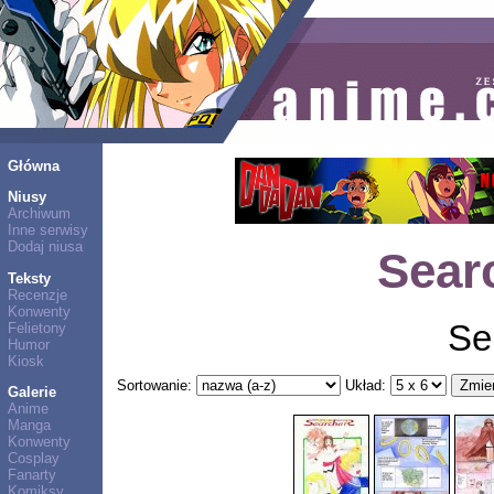
Główna
Niusy
Archiwum
Inne serwisy
Dodaj niusa
Sear
Teksty
Recenzje
Konwenty
Se
Felietony
Humor
Kiosk
Sortowanie:
Układ:
Galerie
Anime
Manga
Konwenty
Cosplay
Fanarty
Komiksy