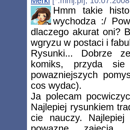
Merki
[*.mmj.pl], 10.07.2008
Hmm takie histo
wychodza :/ Powi
dlaczego akurat oni? B
wgryzu w postaci i fabu
Rysunki... Dobrze z
komiks, przyda sie
powazniejszych pomysl
cos wydac).
Ja polecam pocwiczyc
Najlepiej rysunkiem tr
cie nauczy. Najlepiej
powazne zajecia, 