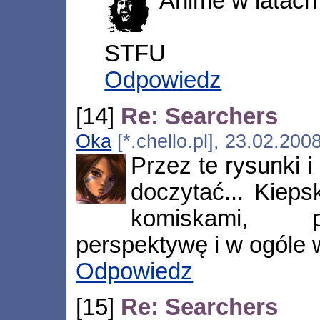
Anime w latach 
STFU
Odpowiedz
[14]
Re: Searchers
Oka
[*.chello.pl], 23.02.200
Przez te rysunki i
doczytać... Kieps
komiskami, p
perspektywę i w ogóle 
Odpowiedz
[15]
Re: Searchers