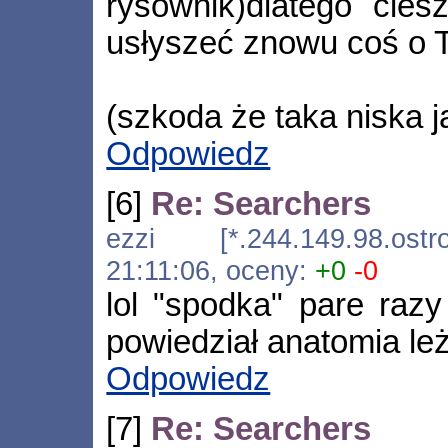
rysownik)dlatego cies
usłyszeć znowu coś o T
(szkoda że taka niska j
Odpowiedz
[6]
Re: Searchers
ezzi [*.244.149.98.ostr
21:11:06, oceny:
+0
-0
lol "spodka" pare razy
powiedział anatomia leż
Odpowiedz
[7]
Re: Searchers