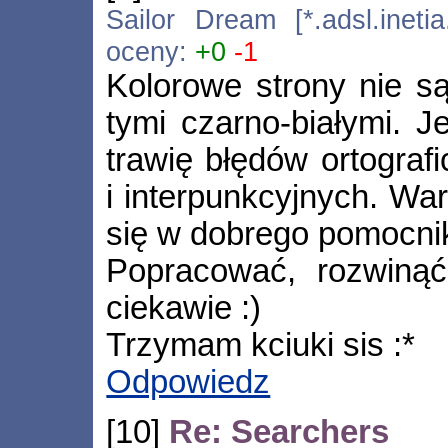
Sailor Dream [*.adsl.inetia
oceny:
+0
-1
Kolorowe strony nie są 
tymi czarno-białymi. J
trawię błędów ortograf
i interpunkcyjnych. War
się w dobrego pomocni
Popracować, rozwinąć
ciekawie :)
Trzymam kciuki sis :*
Odpowiedz
[10]
Re: Searchers