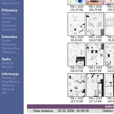
Wydarzenia
768 x 1024
768 x 1024
768 x
141,15 KB
186,76 KB
195,
Plikownia
Nihon
Konwenty
Media
Teledyski
Zwiastuny
Kalendarz
768 x 1024
768 x 1024
768 x
Rynek
83,45 KB
118,97 KB
95,8
Konwenty
Wydarzenia
Telewizja
Radio
Audycje
Muzyka
768 x 1024
768 x 1024
768 x
106,24 KB
113,57 KB
112,
Informacje
Redakcja
Współpraca
Reklama
Mecenat
IRC
768 x 1024
768 x 1024
768 x
123,70 KB
127,14 KB
143,
Infor
Data dodania:
20.02.2008, 16:09:30
Odsłon: