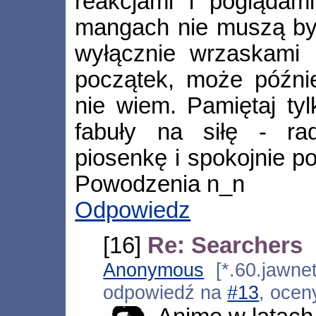
reakcjami i poglądam
mangach nie muszą by
wyłącznie wrzaskami ;
początek, może późnie
nie wiem. Pamiętaj ty
fabuły na siłę - ra
piosenkę i spokojnie p
Powodzenia n_n
Odpowiedz
[16]
Re: Searchers
Anonymous
[*.60.jawnet
odpowiedź na
#13
, ocen