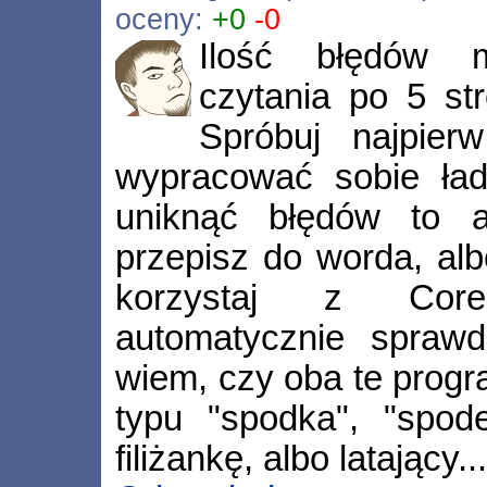
oceny:
+0
-0
Ilość błędów m
czytania po 5 str
Spróbuj najpier
wypracować sobie ład
uniknąć błędów to al
przepisz do worda, alb
korzystaj z Core
automatycznie sprawd
wiem, czy oba te progr
typu "spodka", "spo
filiżankę, albo latający..