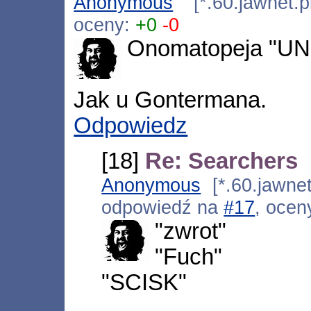
Anonymous
[*.60.jawnet.p
oceny:
+0
-0
Onomatopeja "UNI
Jak u Gontermana.
Odpowiedz
[18]
Re: Searchers
Anonymous
[*.60.jawnet
odpowiedź na
#17
, ocen
"zwrot"
"Fuch"
"SCISK"