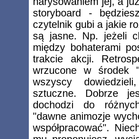
narysowaniem jej, a już
storyboard - będziesz
czytelnik gubi a jakie r
są jasne. Np. jeżeli 
między bohaterami pos
trakcie akcji. Retros
wrzucone w środek "
wszyscy dowiedziel
sztuczne. Dobrze jes
dochodzi do różnyc
"dawne animozje wycho
współpracować". Niech