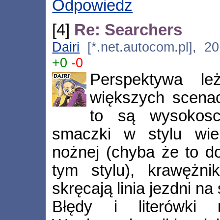
Odpowiedz
[4]
Re: Searchers
Dairi
[*.net.autocom.pl], 2
+0
-0
Perspektywa le
większych scenac
to są wysokosc
smaczki w stylu wiel
nożnej (chyba że to d
tym stylu), krawężn
skręcają linia jezdni na
Błędy i literówki 