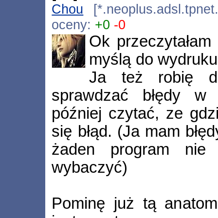
Chou
[*.neoplus.adsl.tpnet
oceny:
+0
-0
Ok przeczytałam :
myślą do wydruku
Ja też robię d
sprawdzać błędy w w
później czytać, ze gdz
się błąd. (Ja mam błędy
żaden program nie 
wybaczyć)
Pominę już tą anatomi