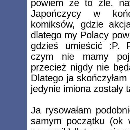
powiem że to źle, na
Japończycy w koń
komiksów, gdzie akcja
dlatego my Polacy pow
gdzieś umieścić :P.
czym nie mamy poję
przecież nigdy nie bę
Dlatego ja skończyłam 
jedynie imiona zostały t
Ja rysowałam podobnie
samym początku (ok w