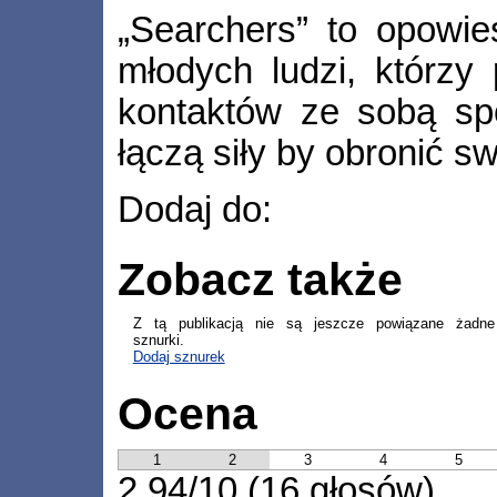
„Searchers” to opowie
młodych ludzi, którzy
kontaktów ze sobą spo
łączą siły by obronić sw
Dodaj do:
Zobacz także
Z tą publikacją nie są jeszcze powiązane żadne
sznurki.
Dodaj sznurek
Ocena
1
2
3
4
5
2,94/10 (16 głosów)