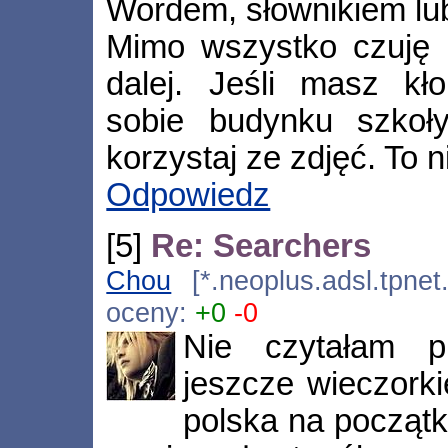
Wordem, słownikiem lub
Mimo wszystko czuję p
dalej. Jeśli masz kł
sobie budynku szkoły
korzystaj ze zdjęć. To n
Odpowiedz
[5]
Re: Searchers
Chou
[*.neoplus.adsl.tpnet
oceny:
+0
-0
Nie czytałam p
jeszcze wieczorki
polska na początk