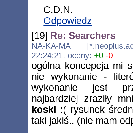
C.D.N.
Odpowiedz
[19]
Re: Searchers
NA-KA-MA [*.neoplus.ads
22:24:21, oceny:
+0
-0
ogólna koncepcja mi s
nie wykonanie - liter
wykonanie jest prz
najbardziej zraziły m
koski
:( rysunek średni
taki jakiś.. (nie mam o