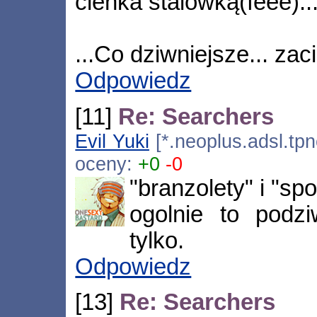
cienka stalówką(feee)..
...Co dziwniejsze... za
Odpowiedz
[11]
Re: Searchers
Evil Yuki
[*.neoplus.adsl.tpn
oceny:
+0
-0
"branzolety" i "spo
ogolnie to podzi
tylko.
Odpowiedz
[13]
Re: Searchers