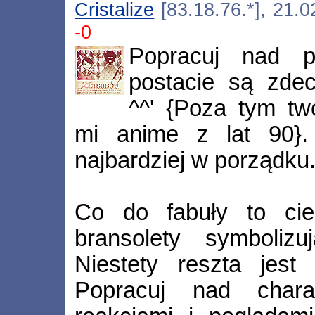
Cristalize
[83.18.76.*], 21.
-0
Popracuj nad p
postacie są zdec
^^' {Poza tym tw
mi anime z lat 90}. 
najbardziej w porządku
Co do fabuły to ci
bransolety symbolizu
Niestety reszta jest
Popracuj nad charak