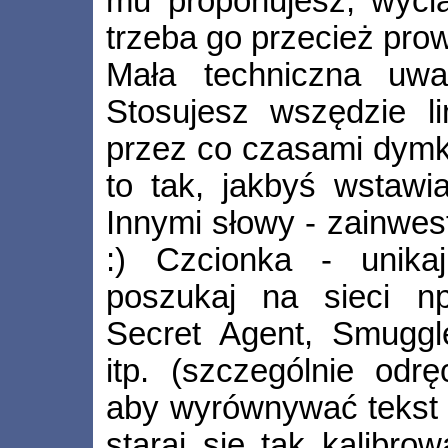
mu proponujesz, wycią
trzeba go przecież prow
Mała techniczna uwa
Stosujesz wszędzie lin
przez co czasami dymk
to tak, jakbyś wstawia
Innymi słowy - zainwes
:) Czcionka - unikaj
poszukaj na sieci 
Secret Agent, Smuggle
itp. (szczególnie odrę
aby wyrównywać tekst 
staraj się tak kalibrow