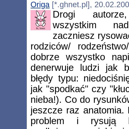
Origa
[*.ghnet.pl], 20.02.20
Drogi autorze
wszystkim nad
zaczniesz rysować
rodziców/ rodzeństwo
dobrze wszystko napi
denerwuje ludzi jak 
błędy typu: niedociśnię
jak "spodkać" czy "kłu
nieba!). Co do rysunkó
jeszcze raz anatomia.
problem i rysują k