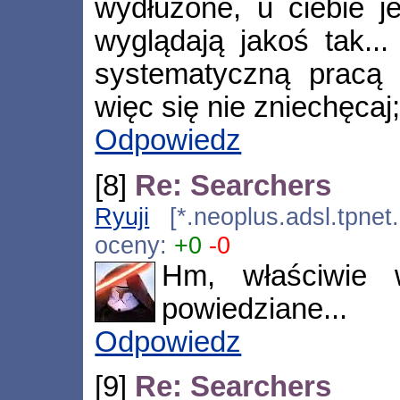
wydłużone, u ciebie je
wyglądają jakoś tak...
systematyczną pracą 
więc się nie zniechęcaj;
Odpowiedz
[8]
Re: Searchers
Ryuji
[*.neoplus.adsl.tpnet
oceny:
+0
-0
Hm, właściwie 
powiedziane...
Odpowiedz
[9]
Re: Searchers