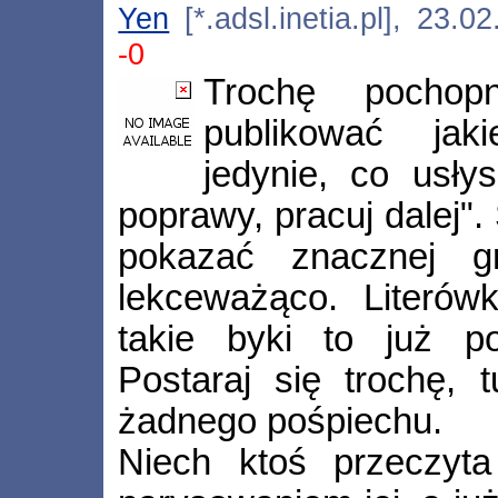
Yen
[*.adsl.inetia.pl], 23.
-0
Trochę pochop
publikować jak
jedynie, co usły
poprawy, pracuj dalej".
pokazać znacznej gr
lekceważąco. Literówk
takie byki to już po
Postaraj się trochę, 
żadnego pośpiechu.
Niech ktoś przeczyta