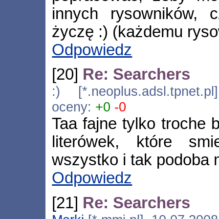
innych rysowników, 
życzę :) (każdemu rys
Odpowiedz
[20]
Re: Searchers
:) [*.neoplus.adsl.tpnet.
oceny:
+0
-0
Taa fajne tylko troche 
literówek, które sm
wszystko i tak podoba m
Odpowiedz
[21]
Re: Searchers