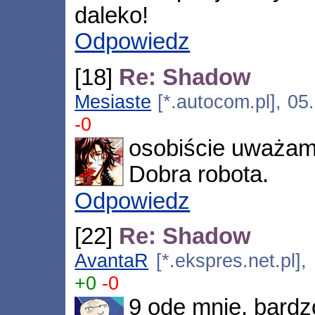
daleko!
Odpowiedz
[18]
Re: Shadow
Mesiaste
[*.autocom.pl], 05
-0
osobiście uważam,
Dobra robota.
Odpowiedz
[22]
Re: Shadow
AvantaR
[*.ekspres.net.pl],
+0
-0
9 ode mnie, bardz