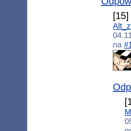
Odpow
[15
Alt_
04.1
na
#
Odp
[
M
0
o