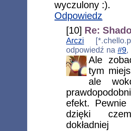
wyczulony :).
Odpowiedz
[10]
Re: Shad
Arczi
[*.chello.p
odpowiedź na
#9
,
Ale zoba
tym miejs
ale wok
prawdopodobn
efekt. Pewnie 
dzięki cz
dokładniej