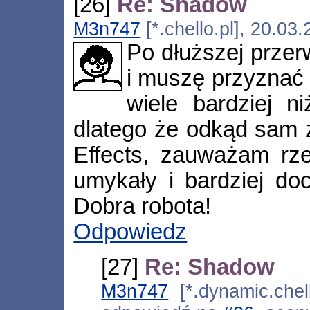
[26]
Re: Shadow
M3n747
[*.chello.pl], 20.03
Po dłuższej przer
i muszę przyznać 
wiele bardziej n
dlatego że odkąd sam z
Effects, zauważam rze
umykały i bardziej doc
Dobra robota!
Odpowiedz
[27]
Re: Shadow
M3n747
[*.dynamic.chell