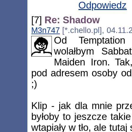
Odpowiedz
[7]
Re: Shadow
M3n747
[*.chello.pl], 04.11
Od Temptation 
wolałbym Sabbat
Maiden Iron. Tak
pod adresem osoby odp
;)
Klip - jak dla mnie pr
byłoby to jeszcze takie
wtapiały w tło, ale tut