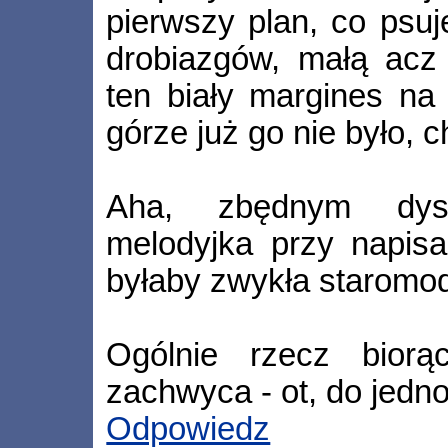
pierwszy plan, co psuj
drobiazgów, małą acz
ten biały margines na
górze już go nie było, c
Aha, zbędnym dys
melodyjka przy napis
byłaby zwykła staromod
Ogólnie rzecz bior
zachwyca - ot, do jedn
Odpowiedz