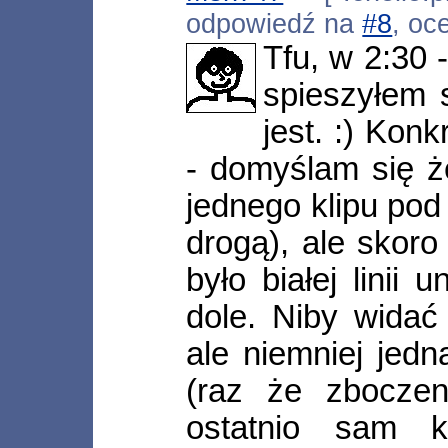
odpowiedź na
#8
, oc
Tfu, w 2:30 
spieszyłem s
jest. :) Kon
- domyślam się ż
jednego klipu pod 
drogą), ale skor
było białej linii
dole. Niby widać 
ale niemniej jedn
(raz że zbocze
ostatnio sam k