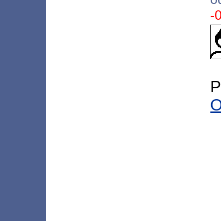
-
P
O