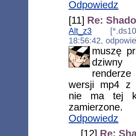
Odpowiedz
[11]
Re: Shad
Alt_z3
[*.ds10.u
18:56:42, odpowi
muszę prz
dziwny 
renderze 
wersji mp4 z 
nie ma tej k
zamierzone.
Odpowiedz
[12]
Re: Sh