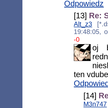
Odpowiedz
[13]
Re: 
Alt_z3
[*.ds
19:48:05, 
-0
oj 
re
nies
ten vdube
Odpowie
[14]
Re
M3n747