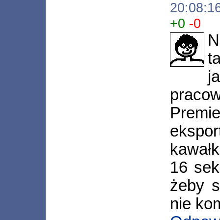
20:08:1
+0
-0
N
t
praco
Premie
ekspo
kawałk
16 sek
żeby s
nie ko