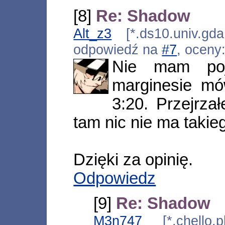
[8]
Re: Shadow
Alt_z3
[*.ds10.univ.gda
odpowiedź na
#7
, oceny
Nie mam poj
marginesie mó
3:20. Przejrza
tam nic nie ma takie
Dzięki za opinię.
Odpowiedz
[9]
Re: Shadow
M3n747
[*.chello.p