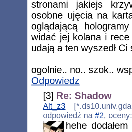
stronami jakiejs krzy
osobne ujęcia na karta
oglądającą hologramy
widać jej kolana i rece
udają a ten wyszedł Ci 
ogolnie.. no.. szok.. w
Odpowiedz
[3]
Re: Shadow
Alt_z3
[*.ds10.univ.gda
odpowiedź na
#2
, oceny
hehe dodałem 