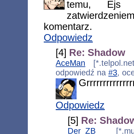
temu, Ejs s
zatwierdzenie
komentarz.
Odpowiedz
[4]
Re: Shadow
AceMan
[*.telpol.ne
odpowiedź na
#3
, oc
Grrrrrrrrrrrrr
Odpowiedz
[5]
Re: Shado
Der_ZB
[*.multi