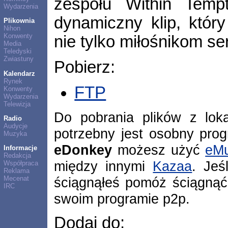
zespołu Within Tempt
Wydarzenia
dynamiczny klip, któr
Plikownia
Nihon
Konwenty
nie tylko miłośnikom ser
Media
Teledyski
Zwiastuny
Pobierz:
Kalendarz
Rynek
FTP
Konwenty
Wydarzenia
Telewizja
Do pobrania plików z lok
Radio
Audycje
potrzebny jest osobny pro
Muzyka
eDonkey
możesz użyć
eMu
Informacje
Redakcja
między innymi
Kazaa
. Jeś
Współpraca
Reklama
ściągnąłeś pomóż ściągnąć
Mecenat
IRC
swoim programie p2p.
Dodaj do: