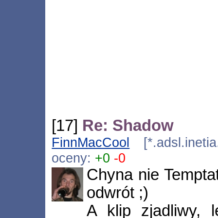
[17]
Re: Shadow
FinnMacCool
[*.adsl.ineti
oceny:
+0
-0
Chyna nie Temptati
odwrót ;)
A klip zjadliwy, 