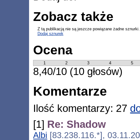
Zobacz także
Z tą publikacją nie są jeszcze powiązane żadne sznurki.
Dodaj sznurek
Ocena
1
2
3
4
5
8,40/10 (10 głosów)
Komentarze
Ilość komentarzy: 27
do
[1]
Re: Shadow
Albi
[83.238.116.*], 03.11.2