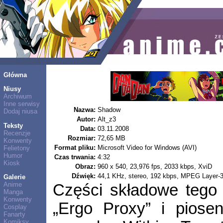
Główna
Niusy
Archiwum
Inne serwisy
Nazwa:
Shadow
Dodaj niusa
Autor:
Alt_z3
Teksty
Data:
03.11.2008
Recenzje
Rozmiar:
72,65 MB
Konwenty
Format pliku:
Microsoft Video for Windows (AVI)
Felietony
Humor
Czas trwania:
4:32
Kiosk
Obraz:
960 x 540, 23,976 fps, 2033 kbps, XviD
Dźwięk:
44,1 KHz, stereo, 192 kbps, MPEG Layer-
Galerie
Anime
Części składowe tego 
Manga
Konwenty
„Ergo Proxy” i piose
Cosplay
Fanarty
Komiksy