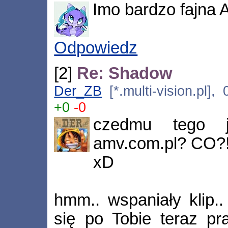
Imo bardzo fajna 
Odpowiedz
[2]
Re: Shadow
Der_ZB
[*.multi-vision.pl],
+0
-0
czedmu tego 
amv.com.pl? CO?!
xD
hmm.. wspaniały klip.
się po Tobie teraz p