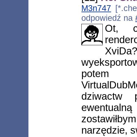
M3n747
[*.che
odpowiedź na
Ot, c
render
XviD
wyeksport
potem 
VirtualDub
dziwactw 
ewentualną
zostawiłby
narzędzie, s