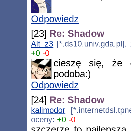
Odpowiedz
[23]
Re: Shadow
Alt_z3
[*.ds10.univ.gda.pl],
+0
-0
cieszę się, że
podoba:)
Odpowiedz
[24]
Re: Shadow
kalimodor
[*.internetdsl.tpn
oceny:
+0
-0
szczerze to najlepsza 