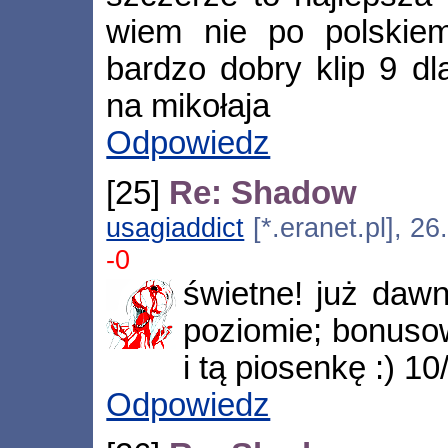
wiem nie po polskiem
bardzo dobry klip 9 d
na mikołaja
Odpowiedz
[25]
Re: Shadow
usagiaddict
[*.eranet.pl], 2
-0
świetne! już daw
poziomie; bonuso
i tą piosenkę :) 1
Odpowiedz