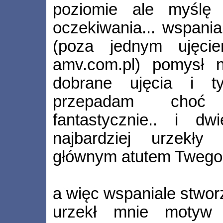
poziomie ale myślę 
oczekiwania... wspani
(poza jednym ujęc
amv.com.pl) pomysł na
dobrane ujęcia i t
przepadam choć 
fantastycznie.. i d
najbardziej urzekł
głównym atutem Twego
a więc wspaniale stwor
urzekł mnie motyw 