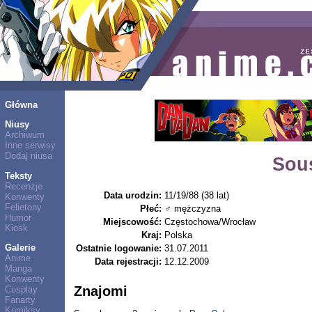
Główna
Niusy
Archiwum
Inne serwisy
Dodaj niusa
Sou
Teksty
Recenzje
Data urodzin:
11/19/88 (38 lat)
Konwenty
Felietony
Płeć:
♂ mężczyzna
Humor
Miejscowość:
Częstochowa/Wrocław
Kiosk
Kraj:
Polska
Galerie
Ostatnie logowanie:
31.07.2011
Anime
Data rejestracji:
12.12.2009
Manga
Konwenty
Znajomi
Cosplay
Fanarty
Komiksy