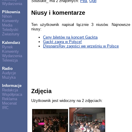
Sousuke_ ma 2 znajomych:
Pea
,
Qub
Wydarzenia
Niusy i komentarze
Plikownia
Nihon
Konwenty
Ten użytkownik napisał łącznie 3 niusów. Najnowsze
Media
niusy:
Teledyski
Zwiastuny
Ceny biletów na koncert Gackta
Gackt zagra w Polsce!
Kalendarz
D'espairsRay zagości we wrześniu w Polsce
Rynek
Konwenty
Wydarzenia
Telewizja
Radio
Audycje
Muzyka
Informacje
Zdjęcia
Redakcja
Współpraca
Reklama
Użytkownik jest widoczny na 2 zdjęciach:
Mecenat
IRC