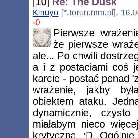
[10]
Re: The Dusk
Kinuyo
[*.torun.mm.pl], 16.
-0
Pierwsze wrażenie
że pierwsze wraże
ale... Po chwili dostrze
a i z postaciami coś je
karcie - postać ponad 
wrażenie, jakby był
obiektem ataku. Jedn
dynamicznie, czyst
miałabym nieco więcej
krytyczna :D Ogólnie 