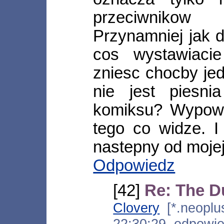
przeciwnikow
Przynamniej jak 
cos wystawiacie
zniesc chocby je
nie jest piesn
komiksu? Wypowi
tego co widze. 
nastepny od mojej
Odpowiedz
[42]
Re: The D
Clovery
[*.neoplus
22:30:29, odpowi