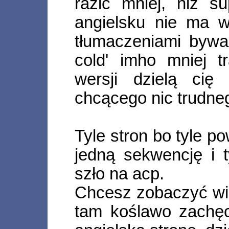
razić mniej, niż s
angielsku nie ma w
tłumaczeniami bywa 
cold' imho mniej 
wersji dzielą cię
chcącego nic trudneg
Tyle stron bo tyle p
jedną sekwencję i t
szło na acp.
Chcesz zobaczyć wię
tam koślawo zachęc