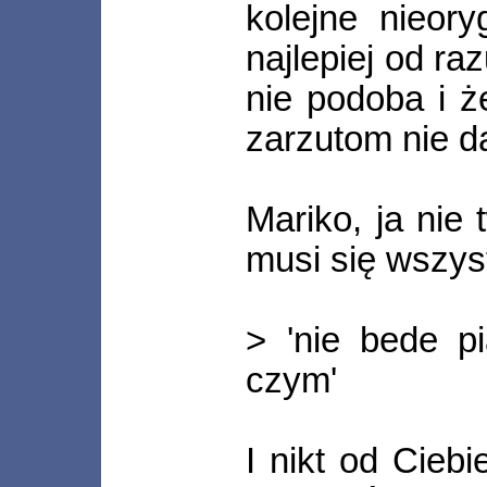
kolejne nieory
najlepiej od ra
nie podoba i ż
zarzutom nie d
Mariko, ja nie 
musi się wszys
> 'nie bede p
czym'
I nikt od Cieb