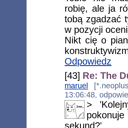
robię, ale ja 
tobą zgadzać t
w pozycji ocen
Nikt cię o pian
konstruktywizm
Odpowiedz
[43]
Re: The D
maruel
[*.neoplus.
13:06:48, odpowi
> 'Kolej
pokonuj
sekund?'