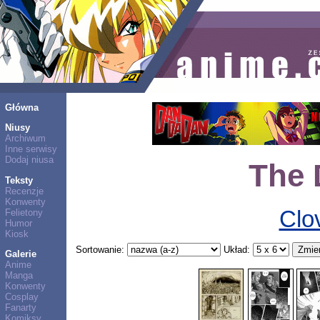
Główna
Niusy
Archiwum
Inne serwisy
Dodaj niusa
The 
Teksty
Recenzje
Konwenty
Clo
Felietony
Humor
Kiosk
Sortowanie:
Układ:
Galerie
Anime
Manga
Konwenty
Cosplay
Fanarty
Komiksy