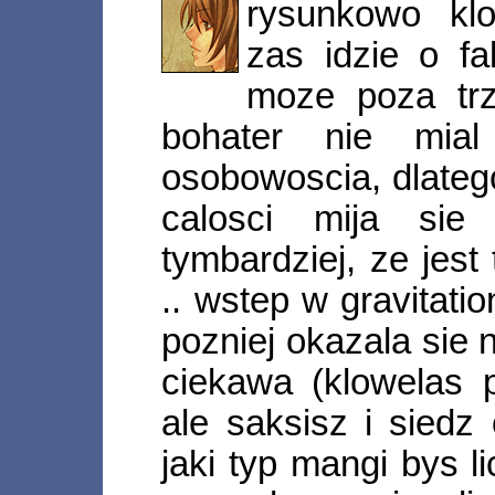
rysunkowo klo
zas idzie o f
moze poza tr
bohater nie mial
osobowoscia, dlate
calosci mija sie
tymbardziej, ze jest 
.. wstep w gravitati
pozniej okazala sie
ciekawa (klowelas p
ale saksisz i siedz
jaki typ mangi bys l