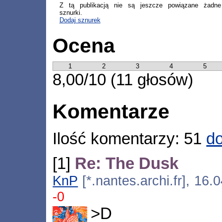
Z tą publikacją nie są jeszcze powiązane żadne
sznurki.
Dodaj sznurek
Ocena
1
2
3
4
5
8,00/10 (11 głosów)
Komentarze
Ilość komentarzy: 51
do
[1]
Re: The Dusk
KnP
[*.nantes.archi.fr], 16
-0
>D