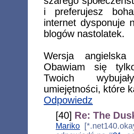
szarego społeczeństw
i preferujesz boh
internet dysponuje 
blogów nastolatek.
Wersja angielska 
Obawiam się tylk
Twoich wybujały
umiejętności, które k
Odpowiedz
[40]
Re: The Dus
Mariko
[*.net140.okay