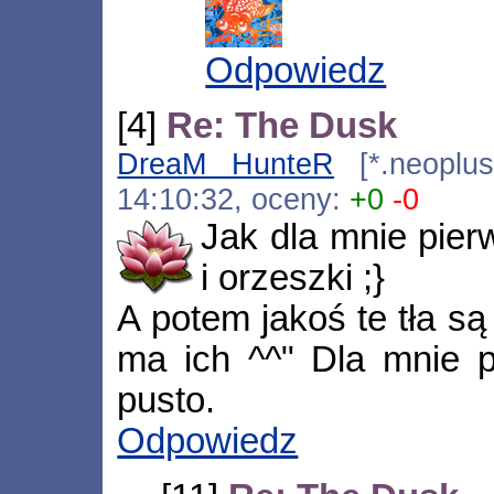
Odpowiedz
[4]
Re: The Dusk
DreaM HunteR
[*.neoplus.
14:10:32, oceny:
+0
-0
Jak dla mnie pier
i orzeszki ;}
A potem jakoś te tła są 
ma ich ^^" Dla mnie p
pusto.
Odpowiedz