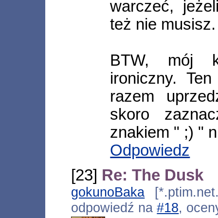
warczeć, jeże
też nie musisz.
BTW, mój ko
ironiczny. Ten
razem uprzed
skoro zaznacz
znakiem " ;) " 
Odpowiedz
[23]
Re: The Dusk
gokunoBaka
[*.ptim.net
odpowiedź na
#18
, ocen