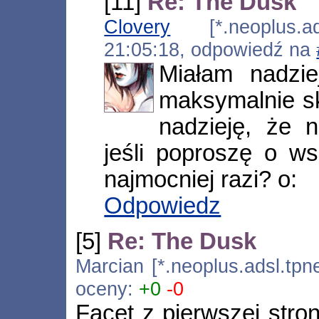
[11]
Re: The Dusk
Clovery
[*.neoplus.ads
21:05:18, odpowiedź na
Miałam nadzi
maksymalnie sk
nadzieję, że 
jeśli poproszę o ws
najmocniej razi? o:
Odpowiedz
[5]
Re: The Dusk
Marcian [*.neoplus.adsl.tpne
oceny:
+0
-0
Facet z pierwszej stro