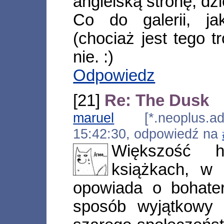
angielską stronę, dzi
Co do galerii, ja
(chociaż jest tego 
nie. :)
Odpowiedz
[21]
Re: The Dusk
maruel
[*.neoplus.ads
15:42:30, odpowiedź na
Większość h
książkach, w 
opowiada o bohater
sposób wyjątkowy 