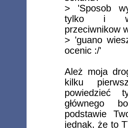
> 'Sposob wy
tylko i wy
przeciwnikow w
> 'guano wiesz
ocenic :/'
Ależ moja dro
kilku pierw
powiedzieć 
głównego b
podstawie Two
jednak, że to T