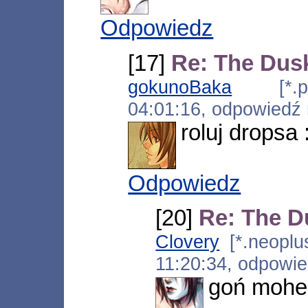
Odpowiedz
[17]
Re: The Dus
gokunoBaka
[*.pti
04:01:16, odpowiedź
roluj dropsa 
Odpowiedz
[20]
Re: The D
Clovery
[*.neoplus
11:20:34, odpowi
goń moher