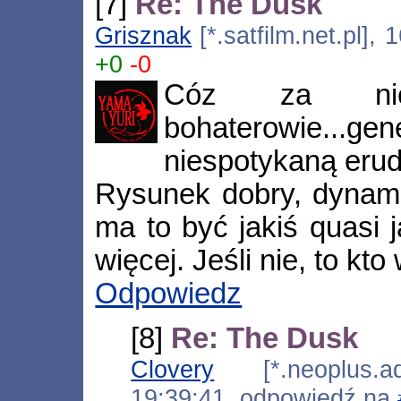
[7]
Re: The Dusk
Grisznak
[*.satfilm.net.pl],
+0
-0
Cóz za niez
bohaterowie...ge
niespotykaną erudy
Rysunek dobry, dynamika
ma to być jakiś quasi j
więcej. Jeśli nie, to kto 
Odpowiedz
[8]
Re: The Dusk
Clovery
[*.neoplus.ads
19:39:41, odpowiedź na