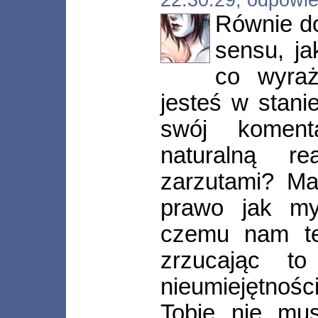
Równie d
sensu, ja
co wyraż
jesteś w stani
swój koment
naturalną r
zarzutami? Ma
prawo jak my
czemu nam t
zrzucając t
nieumiejętnośc
Tobie nie mus