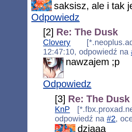
saksisz, ale i tak 
Odpowiedz
[2]
Re: The Dusk
Clovery
[*.neoplus.ads
12:47:10, odpowiedź na
nawzajem ;p
Odpowiedz
[3]
Re: The Dusk
KnP
[*.fbx.proxad.n
odpowiedź na
#2
, oc
dziaaa