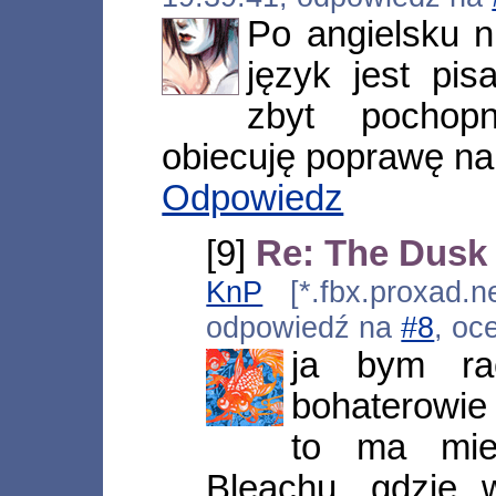
Po angielsku n
język jest pis
zbyt pochop
obiecuję poprawę na 
Odpowiedz
[9]
Re: The Dusk
KnP
[*.fbx.proxad.n
odpowiedź na
#8
, oc
ja bym rac
bohaterowie 
to ma mie
Bleachu, gdzie 