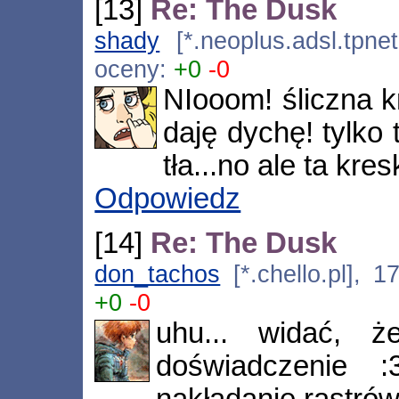
[13]
Re: The Dusk
shady
[*.neoplus.adsl.tpnet
oceny:
+0
-0
NIooom! śliczna k
daję dychę! tylko
tła...no ale ta kre
Odpowiedz
[14]
Re: The Dusk
don_tachos
[*.chello.pl], 
+0
-0
uhu... widać, 
doświadczenie :