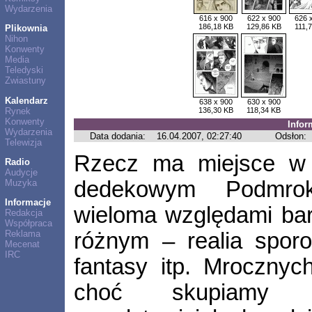
Wydarzenia
616 x 900
622 x 900
626 
186,18 KB
129,86 KB
111,
Plikownia
Nihon
Konwenty
Media
Teledyski
Zwiastuny
Kalendarz
638 x 900
630 x 900
Rynek
136,30 KB
118,34 KB
Konwenty
Infor
Wydarzenia
Data dodania:
16.04.2007, 02:27:40
Odsłon:
Telewizja
Rzecz ma miejsce w 
Radio
Audycje
dedekowym Podmrok
Muzyka
Informacje
wieloma względami ba
Redakcja
Współpraca
Reklama
różnym – realia sporo
Mecenat
IRC
fantasy itp. Mrocznyc
choć skupiamy 