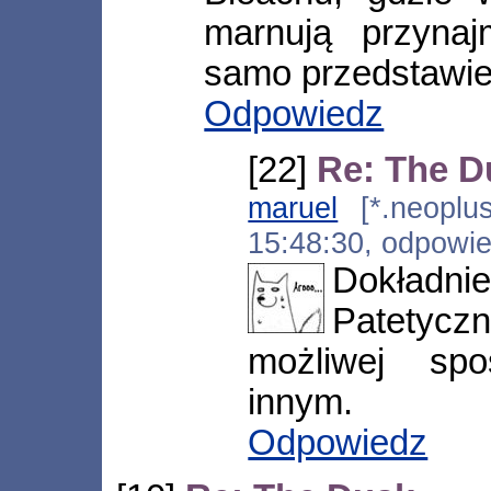
marnują przynaj
samo przedstawien
Odpowiedz
[22]
Re: The D
maruel
[*.neoplus.
15:48:30, odpowi
Dokładn
Patetycz
możliwej spo
innym.
Odpowiedz