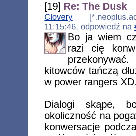
[19]
Re: The Dusk
Clovery
[*.neoplus.ads
11:15:46, odpowiedź na
Bo ja wiem czy
razi cię konw
przekonywać. 
kitowców tańczą dłu
w power rangers XD
Dialogi skąpe, b
okoliczność na pog
konwersacje podcza