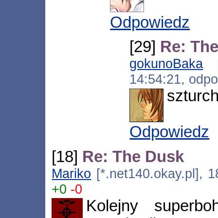
Odpowiedz
[29]
Re: Th
gokunoBaka
[*
14:54:21, odp
szturch
Odpowiedz
[18]
Re: The Dusk
Mariko
[*.net140.okay.pl], 
+0
-0
Kolejny superboh