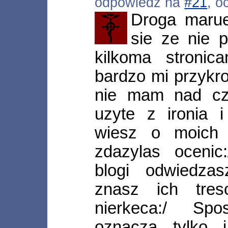
odpowiedź na
#21
, o
Droga marue
sie ze nie 
kilkoma stronic
bardzo mi przykro 
nie mam nad cz
uzyte z ironia 
wiesz o moich 
zdazylas oceni
blogi odwiedza
znasz ich tres
nierkeca:/ Sp
oznacza tylko i