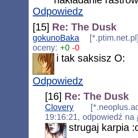
nakładanie rastrów
Odpowiedz
[15]
Re: The Dusk
gokunoBaka
[*.ptim.net.p
oceny:
+0
-0
i tak saksisz O:
Odpowiedz
[16]
Re: The Dusk
Clovery
[*.neoplus.ads
19:16:21, odpowiedź na
strugaj karpia :