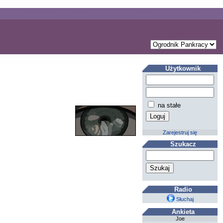
Użytkownik
na stałe
Zarejestruj się
Szukacz
Radio
Słuchaj
Ankieta
Joe