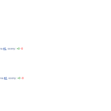
 na
#1
, oceny:
+0
-0
ź na
#2
, oceny:
+0
-0