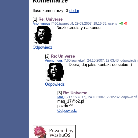
Komentarze
Ilość komentarzy: 3
dodaj
[1]
Re: Universe
Anonymous
[*.60.jawnet.pl], 29.09.2007, 19:15:53, oceny:
+0
-0
Niezle credisty na koncu.
Odpowiedz
[2]
Re: Universe
Anonymous
[*.60.jawnet.pl], 24.10.2007, 12:03:48, odpowiedź
Dobra, daj jakis kontakt do siebie :)
Odpowiedz
[3]
Re: Universe
MaQ
[217.153.81.*], 24.10.2007, 22:05:32, odpowied
maq_17@o2.pl
pozdro^^
Odpowiedz