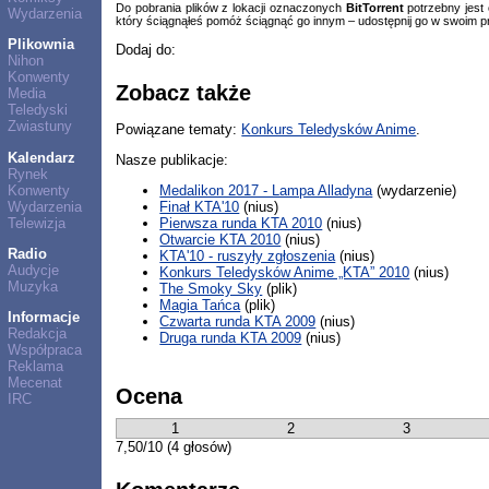
Do pobrania plików z lokacji oznaczonych
BitTorrent
potrzebny jest
Wydarzenia
który ściągnąłeś pomóż ściągnąć go innym – udostępnij go w swoim p
Plikownia
Dodaj do:
Nihon
Konwenty
Zobacz także
Media
Teledyski
Zwiastuny
Powiązane tematy:
Konkurs Teledysków Anime
.
Kalendarz
Nasze publikacje:
Rynek
Konwenty
Medalikon 2017 - Lampa Alladyna
(wydarzenie)
Wydarzenia
Finał KTA'10
(nius)
Telewizja
Pierwsza runda KTA 2010
(nius)
Otwarcie KTA 2010
(nius)
Radio
KTA'10 - ruszyły zgłoszenia
(nius)
Audycje
Konkurs Teledysków Anime „KTA” 2010
(nius)
Muzyka
The Smoky Sky
(plik)
Magia Tańca
(plik)
Informacje
Czwarta runda KTA 2009
(nius)
Redakcja
Druga runda KTA 2009
(nius)
Współpraca
Reklama
Mecenat
Ocena
IRC
1
2
3
7,50/10 (4 głosów)