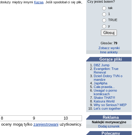
Czy jesteś botem?
bsłuży między innymi
Kazaa
. Jeśli spodobał ci się plik,
tak
1
TRUE
y
Głosów:
79
Zobacz wyniki
Inne ankiety
Gorące pliki
DBZ Jump
Evangelion: True
Reneval
Dzień Dobry TVN o
mandze
JapAlpha
Cała prawda...
Uwaga! o porno
komiksach
Shake THAT!!!
Katsura World
Why so Serious? MEP
Let’s cum together
Reklama
8
9
10
Naklejki motywacyjne
 oceny mogą tylko
zarejestrowani
użytkownicy.
Dodaj sznurek
Polecamy