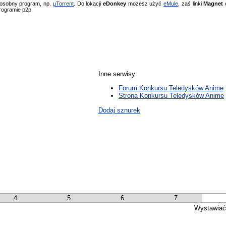
 osobny program, np.
µTorrent
. Do lokacji
eDonkey
możesz użyć
eMule
, zaś linki
Magnet
o
rogramie p2p.
Inne serwisy:
Forum Konkursu Teledysków Anime
Strona Konkursu Teledysków Anime
Dodaj sznurek
4
5
6
7
Wystawiać