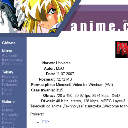
Główna
Niusy
Archiwum
Inne serwisy
Nazwa:
Universe
Dodaj niusa
Autor:
MaQ
Teksty
Data:
11.07.2007
Recenzje
Rozmiar:
72,71 MB
Konwenty
Format pliku:
Microsoft Video for Windows (AVI)
Felietony
Humor
Czas trwania:
3:15
Kiosk
Obraz:
720 x 480, 29,97 fps, 2974 kbps, XviD
Dźwięk:
48 KHz, stereo, 128 kbps, MPEG Layer-3
Galerie
Anime
Teledysk do anime „Texhnolyze” z muzyką „Welcome to th
Manga
Pobierz:
Konwenty
Cosplay
FTP
Fanarty
Komiksy