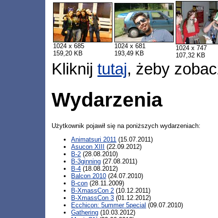
1024 x 685
1024 x 681
1024 x 747
159,20 KB
193,49 KB
107,32 KB
Kliknij
tutaj
, żeby zobac
Wydarzenia
Użytkownik pojawił się na poniższych wydarzeniach:
Animatsuri 2011
(15.07.2011)
Asucon XIII
(22.09.2012)
B-2
(28.08.2010)
B-3ginning
(27.08.2011)
B-4
(18.08.2012)
Balcon 2010
(24.07.2010)
B-con
(28.11.2009)
B-XmassCon 2
(10.12.2011)
B-XmassCon 3
(01.12.2012)
Ecchicon: 5ummer 5pecial
(09.07.2010)
Gathering
(10.03.2012)