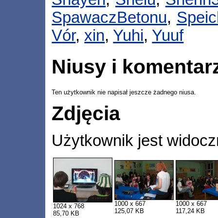
SpawaczBetonu
,
Speic
Vór
,
xin
,
Yuhi
,
Yuuf
Niusy i komentar
Ten użytkownik nie napisał jeszcze żadnego niusa.
Zdjęcia
Użytkownik jest widocz
1000 x 667
1000 x 667
1024 x 768
125,07 KB
117,24 KB
85,70 KB