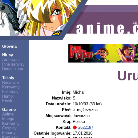
Główna
Niusy
Archiwum
Inne serwisy
Dodaj niusa
Ur
Teksty
Recenzje
Konwenty
Felietony
Imię:
Michał
Humor
Nazwisko:
S.
Kiosk
Data urodzin:
10/10/93 (33 lat)
Galerie
Płeć:
♂ mężczyzna
Anime
Miejscowość:
Jaworzno
Manga
Kraj:
Polska
Konwenty
Kontakt:
2622197
Cosplay
Fanarty
Ostatnie logowanie:
17.01.2016
Komiksy