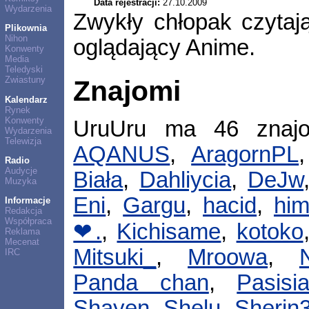
Data rejestracji:
27.10.2009
Wydarzenia
Zwykły chłopak czytaj
Plikownia
Nihon
oglądający Anime.
Konwenty
Media
Teledyski
Zwiastuny
Znajomi
Kalendarz
Rynek
Konwenty
UruUru ma 46 znaj
Wydarzenia
Telewizja
AQANUS
,
AragornPL
Radio
Audycje
Biała
,
Dahliycia
,
DeJw
Muzyka
Eni
,
Gargu
,
hacid
,
him
Informacje
Redakcja
Współpraca
❤.
,
Kichisame
,
kotoko
Reklama
Mecenat
Mitsuki_
,
Mroowa
,
IRC
Panda chan
,
Pasisi
Shayen
,
Shelu
,
Sherin