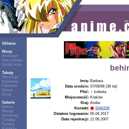
Główna
Niusy
Archiwum
Inne serwisy
Dodaj niusa
behi
Teksty
Recenzje
Imię:
Barbara
Konwenty
Felietony
Data urodzin:
07/09/88 (38 lat)
Humor
Płeć:
♀ kobieta
Kiosk
Miejscowość:
Kraków
Galerie
Kraj:
Aruba
Anime
Kontakt:
5540208
Manga
Ostatnie logowanie:
05.04.2017
Konwenty
Data rejestracji:
12.08.2007
Cosplay
Fanarty
Komiksy