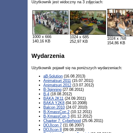
Użytkownik jest widoczny na 3 zdjęciach:
1000 x 666
1024 x 685
1024 x 768
140,16 KB
252,97 KB
154,86 KB
Wydarzenia
Użytkownik pojawił się na poniższych wydarzeniach:
aB-5olution
(16.08.2013)
Animatsuri 2011
(15.07.2011)
Animatsuri 2012
(13.07.2012)
B-3ginning
(27.08.2011)
B-4
(18.08.2012)
BAKA 2K11
(24.09.2011)
BAKA Y2K8
(04.10.2008)
Balcon 2010
(24.07.2010)
B-XmassCon 2
(10.12.2011)
B-XmassCon 3
(01.12.2012)
Chapter 7: Cyberhood
(25.06.2011)
DOJIcon 7
(11.08.2007)
DOJIcon 8
(09.08.2008)