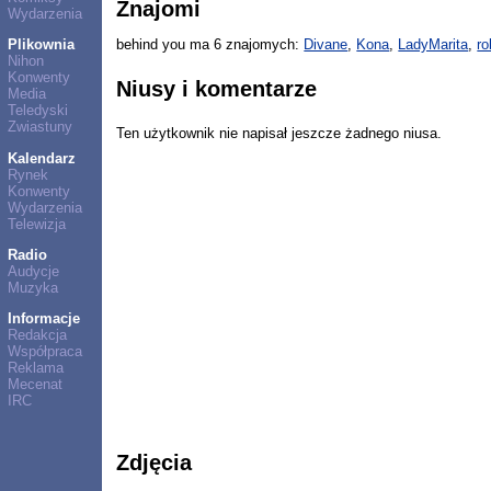
Znajomi
Wydarzenia
Plikownia
behind you ma 6 znajomych:
Divane
,
Kona
,
LadyMarita
,
ro
Nihon
Konwenty
Niusy i komentarze
Media
Teledyski
Zwiastuny
Ten użytkownik nie napisał jeszcze żadnego niusa.
Kalendarz
Rynek
Konwenty
Wydarzenia
Telewizja
Radio
Audycje
Muzyka
Informacje
Redakcja
Współpraca
Reklama
Mecenat
IRC
Zdjęcia