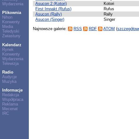
Asucon 2 (Kotori)
Kotori
Wydarzenia
First Impakt (Rufus)
Rufus
Plikownia
Asucon (Rally)
Rally
Nihon
Asucon (Singer)
Singer
Konwenty
Media
Najnowsze galerie:
RSS
RDF
ATOM
(
szczegółowe
Teledyski
Zwiastuny
Kalendarz
Rynek
Konwenty
Wydarzenia
Telewizja
Radio
Audycje
Muzyka
Informacje
Redakcja
Współpraca
Reklama
Mecenat
IRC