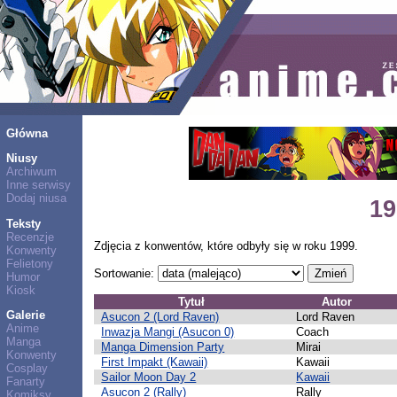
Główna
Niusy
Archiwum
Inne serwisy
Dodaj niusa
19
Teksty
Recenzje
Zdjęcia z konwentów, które odbyły się w roku 1999.
Konwenty
Felietony
Sortowanie:
Humor
Kiosk
Tytuł
Autor
Galerie
Asucon 2 (Lord Raven)
Lord Raven
Anime
Inwazja Mangi (Asucon 0)
Coach
Manga
Manga Dimension Party
Mirai
Konwenty
First Impakt (Kawaii)
Kawaii
Cosplay
Sailor Moon Day 2
Kawaii
Fanarty
Asucon 2 (Rally)
Rally
Komiksy