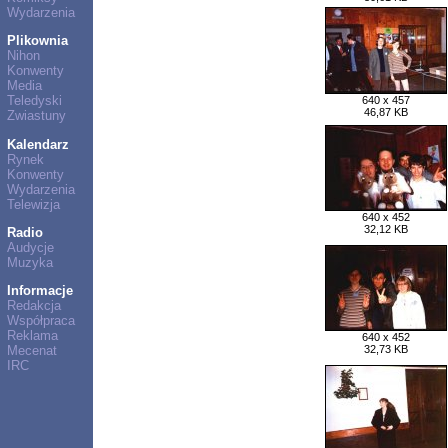
Wydarzenia
Plikownia
Nihon
Konwenty
Media
Teledyski
640 x 457
46,87 KB
Zwiastuny
Kalendarz
Rynek
Konwenty
Wydarzenia
Telewizja
640 x 452
32,12 KB
Radio
Audycje
Muzyka
Informacje
Redakcja
Współpraca
Reklama
640 x 452
Mecenat
32,73 KB
IRC