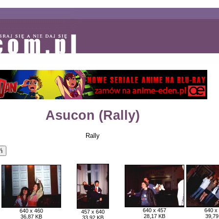
Asucon (Rally)
Rally
640 x 457
640 x
640 x 460
457 x 640
28,17 KB
39,79
36,87 KB
33,92 KB