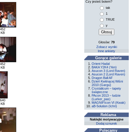
Czy jesteś botem?
tak
1
TRUE
y
 452
 KB
Głosów:
79
Zobacz wyniki
Inne ankiety
Gorące galerie
Orient Hadal
 452
BAKA Y2K4 (Yen)
 KB
Asucon 3 (Lord Raven)
Asucon 2 (Lord Raven)
Dragon Ball AF
Dzień Kwitnącej Wiśni
2010 (Gargu)
Crystalicum – tapety
świąteczne
PAcon 2013 – ludzie
(Lurker_pas)
 640
MAGNIFIcon VI (Kwak)
 KB
aB-5olution (Ichri)
Reklama
Naklejki motywacyjne
Dodaj sznurek
Polecamy