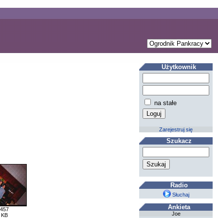
Użytkownik
na stałe
Zarejestruj się
Szukacz
Radio
Słuchaj
Ankieta
 457
Joe
 KB