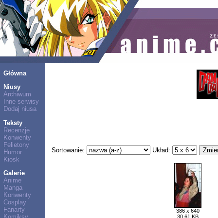
Główna
Niusy
Archiwum
Inne serwisy
Dodaj niusa
Teksty
Recenzje
Konwenty
Felietony
Sortowanie:
Układ:
Humor
Kiosk
Galerie
Anime
Manga
Konwenty
Cosplay
Fanarty
386 x 640
Komiksy
30,61 KB