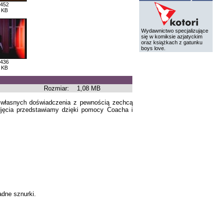
 452
 KB
Wydawnictwo specjalizujące
się w komiksie azjatyckim
oraz książkach z gatunku
boys love.
 436
 KB
Rozmiar:
1,08 MB
 z własnych doświadczenia z pewnością zechcą
djęcia przedstawiamy dzięki pomocy Coacha i
adne sznurki.