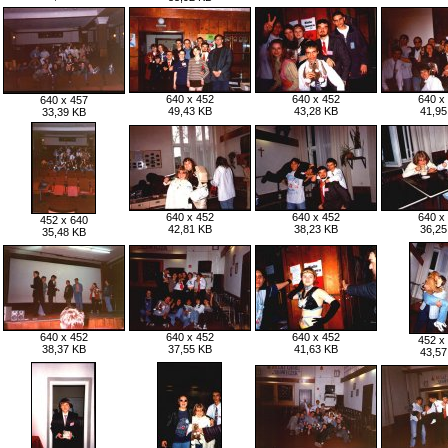
640 x 452
640 x 452
640 x
640 x 457
49,43 KB
43,28 KB
41,95
33,39 KB
640 x 452
640 x 452
640 x
452 x 640
42,81 KB
38,23 KB
36,25
35,48 KB
640 x 452
640 x 452
640 x 452
452 x
38,37 KB
37,55 KB
41,63 KB
43,57