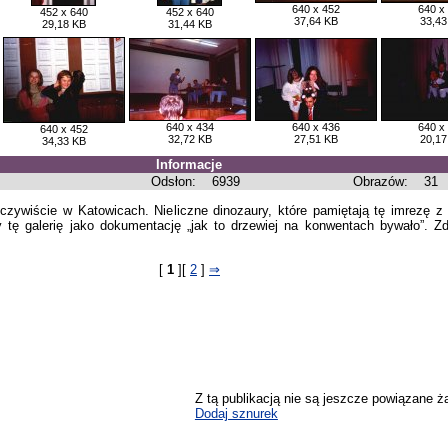
640 x 452
640 x
452 x 640
452 x 640
37,64 KB
33,43
29,18 KB
31,44 KB
640 x 434
640 x 436
640 x
640 x 452
32,72 KB
27,51 KB
20,17
34,33 KB
Informacje
Odsłon:
6939
Obrazów:
31
czywiście w Katowicach. Nieliczne dinozaury, które pamiętają tę imrezę
ę galerię jako dokumentację „jak to drzewiej na konwentach bywało”. Z
[
1
][
2
]
⇒
Z tą publikacją nie są jeszcze powiązane ż
Dodaj sznurek