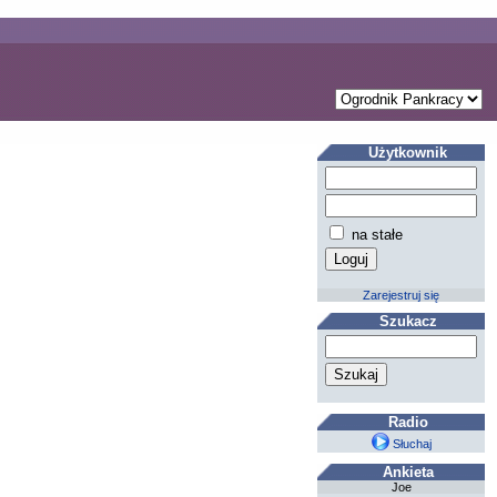
Użytkownik
na stałe
Zarejestruj się
Szukacz
Radio
Słuchaj
Ankieta
Joe