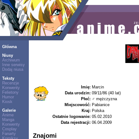
Główna
Niusy
Archiwum
Inne serwisy
Dodaj niusa
Teksty
Recenzje
Imię:
Marcin
Konwenty
Felietony
Data urodzin:
09/11/86 (40 lat)
Humor
Płeć:
♂ mężczyzna
Kiosk
Miejscowość:
Pabianice
Galerie
Kraj:
Polska
Anime
Ostatnie logowanie:
05.02.2010
Manga
Data rejestracji:
06.04.2009
Konwenty
Cosplay
Fanarty
Znajomi
Komiksy