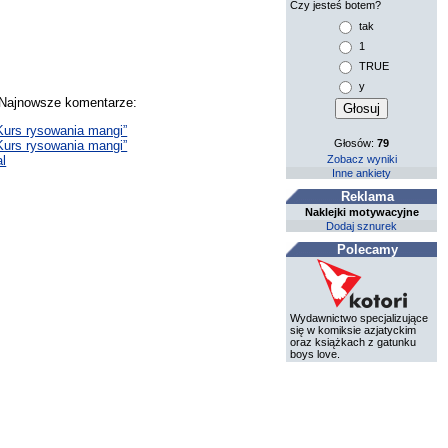
Czy jesteś botem?
tak
1
TRUE
y
. Najnowsze komentarze:
„Kurs rysowania mangi”
Głosów:
79
„Kurs rysowania mangi”
Zobacz wyniki
l
Inne ankiety
Reklama
Naklejki motywacyjne
Dodaj sznurek
Polecamy
Wydawnictwo specjalizujące
się w komiksie azjatyckim
oraz książkach z gatunku
boys love.