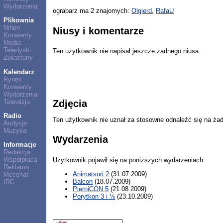
Wydarzenia
ograbarz ma 2 znajomych:
Olgierd
,
RafaU
Plikownia
Nihon
Niusy i komentarze
Konwenty
Media
Teledyski
Ten użytkownik nie napisał jeszcze żadnego niusa.
Zwiastuny
Kalendarz
Rynek
Konwenty
Wydarzenia
Telewizja
Zdjęcia
Radio
Ten użytkownik nie uznał za stosowne odnaleźć się na ża
Audycje
Muzyka
Wydarzenia
Informacje
Redakcja
Współpraca
Użytkownik pojawił się na poniższych wydarzeniach:
Reklama
Animatsuri 2
(31.07.2009)
Mecenat
Balcon
(18.07.2009)
IRC
PierniCON 5
(21.08.2009)
Porytkon 3 i ⅓
(23.10.2009)