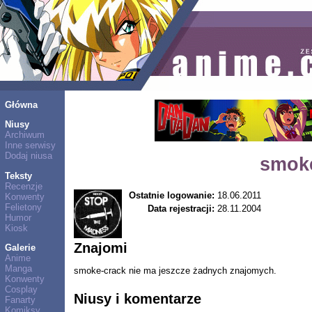
Główna
Niusy
Archiwum
Inne serwisy
Dodaj niusa
smoke
Teksty
Recenzje
Ostatnie logowanie:
18.06.2011
Konwenty
Felietony
Data rejestracji:
28.11.2004
Humor
Kiosk
Znajomi
Galerie
Anime
Manga
smoke-crack nie ma jeszcze żadnych znajomych.
Konwenty
Cosplay
Niusy i komentarze
Fanarty
Komiksy