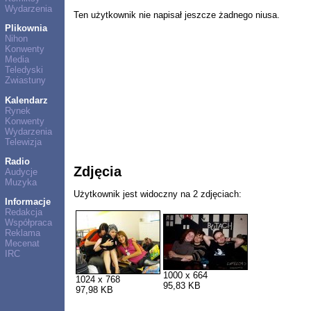
Wydarzenia
Ten użytkownik nie napisał jeszcze żadnego niusa.
Plikownia
Nihon
Konwenty
Media
Teledyski
Zwiastuny
Kalendarz
Rynek
Konwenty
Wydarzenia
Telewizja
Radio
Zdjęcia
Audycje
Muzyka
Użytkownik jest widoczny na 2 zdjęciach:
Informacje
Redakcja
Współpraca
Reklama
Mecenat
IRC
1000 x 664
1024 x 768
95,83 KB
97,98 KB