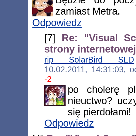
zamiast Metra.
Odpowiedz
[7]
Re: "Visual Sc
strony internetowej
rip SolarBird SLD
10.02.2011, 14:31:03, 
-2
po cholerę pl
nieuctwo? ucz
się pierdołami!
Odpowiedz