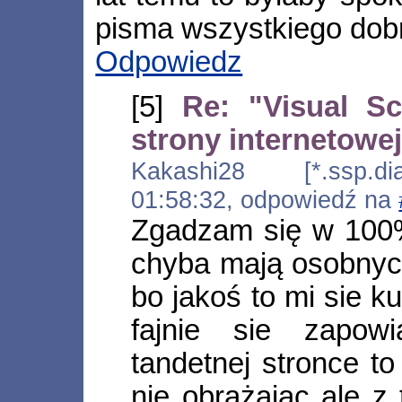
pisma wszystkiego dobr
Odpowiedz
[5]
Re: "Visual Sc
strony internetowej
Kakashi28 [*.ssp.dia
01:58:32, odpowiedź na
Zgadzam się w 100%
chyba mają osobnych
bo jakoś to mi sie k
fajnie sie zapow
tandetnej stronce t
nie obrażając ale z