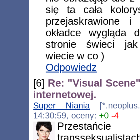
się ta cała kolory
przejaskrawione 
okładce wygląda d
stronie świeci j
wiecie w co )
Odpowiedz
[6]
Re: "Visual Scene" 
internetowej.
Super Niania
[*.neoplus.a
14:30:59, oceny:
+0
-4
Przestańci
transseksualistac