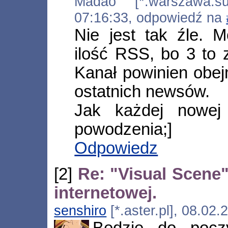
Madao [*.warszawa.sup
07:16:33, odpowiedź na
Nie jest tak źle. M
ilość RSS, bo 3 to
Kanał powinien obe
ostatnich newsów.
Jak każdej nowej 
powodzenia;]
Odpowiedz
[2]
Re: "Visual Scene" 
internetowej.
senshiro
[*.aster.pl], 08.02
Będzie do pocz