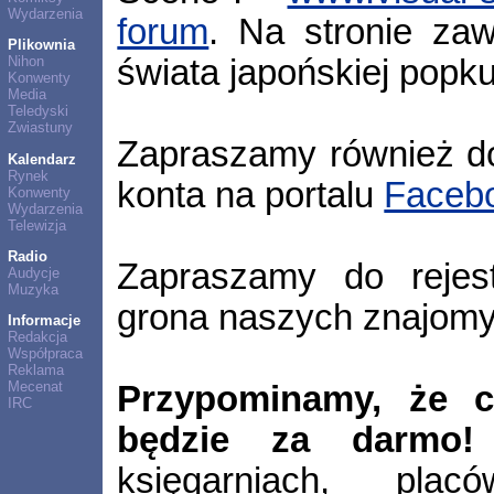
Wydarzenia
forum
. Na stronie za
Plikownia
świata japońskiej popku
Nihon
Konwenty
Media
Teledyski
Zwiastuny
Zapraszamy również d
Kalendarz
Rynek
konta na portalu
Faceb
Konwenty
Wydarzenia
Telewizja
Radio
Zapraszamy do rejest
Audycje
Muzyka
grona naszych znajomy
Informacje
Redakcja
Współpraca
Reklama
Mecenat
Przypominamy, że c
IRC
będzie za darmo!
księgarniach, plac