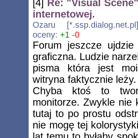
[4]
Re: "Visual Scene" 
internetowej.
Ozaru [*.ssp.dialog.net.p
oceny:
+1
-0
Forum jeszcze ujdzie 
graficzna. Ludzie narz
pisma która jest mo
witryna faktycznie leży
Chyba ktoś to twor
monitorze. Zwykle nie 
tutaj to po prostu odst
nie mogę tej kolorystyk
lat temu to byłaby spok