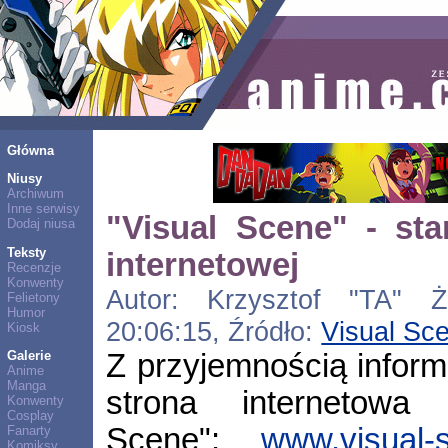
Główna
Niusy
Archiwum
Inne serwisy
"Visual Scene" - sta
Dodaj niusa
Teksty
internetowej
Recenzje
Konwenty
Autor: Krzysztof "TA" Ż
Felietony
Humor
20:06:15, Źródło:
Visual Sc
Kiosk
Z przyjemnością inform
Galerie
Anime
Manga
strona internetowa 
Konwenty
Cosplay
Scene":
www.visual-
Fanarty
Komiksy