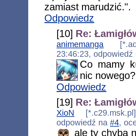
zamiast marudzić.".
Odpowiedz
[10]
Re: Łamigłó
animemanga
[*.adsl
23:46:23, odpowiedź
Co mamy ku
nic nowego?
Odpowiedz
[19]
Re: Łamigłó
XioN
[*.c29.msk.pl
odpowiedź na
#4
, oc
ale ty chyba 