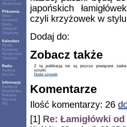
Wydarzenia
japońskich łamigłów
Plikownia
czyli krzyżowek w styl
Nihon
Konwenty
Media
Teledyski
Zwiastuny
Dodaj do:
Kalendarz
Rynek
Konwenty
Zobacz także
Wydarzenia
Telewizja
Z tą publikacją nie są jeszcze powiązane żadne
Radio
sznurki.
Audycje
Dodaj sznurek
Muzyka
Informacje
Komentarze
Redakcja
Współpraca
Reklama
Mecenat
Ilość komentarzy: 26
do
IRC
[1]
Re: Łamigłówki od