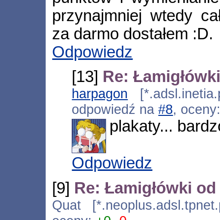
przynajmniej wtedy ca
za darmo dostałem :D.
Odpowiedz
[13]
Re: Łamigłówki
harpagon
[*.adsl.inetia
odpowiedź na
#8
, oceny
plakaty... bard
Odpowiedz
[9]
Re: Łamigłówki od
Quat [*.neoplus.adsl.tpnet