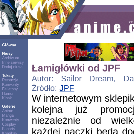
Główna
Niusy
Archiwum
Inne serwisy
Łamigłówki od JPF
Dodaj niusa
Teksty
Autor: Sailor Dream, Dat
Recenzje
Konwenty
Źródło:
JPF
Felietony
Humor
W internetowym sklepik
Kiosk
kolejna już promo
Galerie
Anime
Manga
niezależnie od wiel
Konwenty
Cosplay
każdej paczki będą d
Fanarty
Komiksy