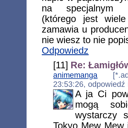
na specjalnym p
(którego jest wiel
zamawia u producen
nie wiesz to nie pop
Odpowiedz
[11]
Re: Łamigłó
animemanga
[*.adsl
23:53:26, odpowiedź
A ja Ci pow
mogą sobi
wystarczy 
Tokyo Mew Mew i 