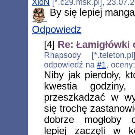
XioN
[*.c29.msk.pl], 23.07.
By się lepiej mangam
Odpowiedz
[4]
Re: Łamigłówki 
Rhapsody [*.teleton.p
odpowiedź na
#1
, oceny
Niby jak pierdoły, k
kwestia godziny
przeszkadzać w w
się trochę zastanow
dobrze mogłoby o
lepiej zaczęli w