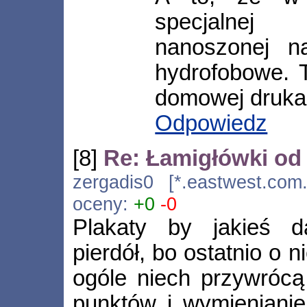
specjalnej 
nanoszonej n
hydrofobowe. 
domowej druka
Odpowiedz
[8]
Re: Łamigłówki od
zergadis0 [*.eastwest.com.
oceny:
+0
-0
Plakaty by jakieś da
pierdół, bo ostatnio o n
ogóle niech przywrócą
punktów i wymienianie