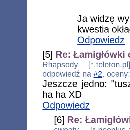
Ja widzę wy
kwestia okła
Odpowiedz
[5]
Re: Łamigłówki 
Rhapsody [*.teleton.p
odpowiedź na
#2
, oceny
Jeszcze jedno: "tus
ha ha XD
Odpowiedz
[6]
Re: Łamigłów
sweety [*.neoplus.a