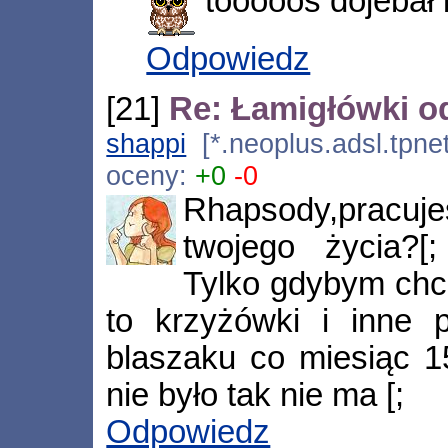
toooooś dojebał b
Odpowiedz
[21]
Re: Łamigłówki o
shappi
[*.neoplus.adsl.tpne
oceny:
+0
-0
Rhapsody,pracuje
twojego życia?[
Tylko gdybym chci
to krzyżówki i inne 
blaszaku co miesiąc 
nie było tak nie ma [;
Odpowiedz