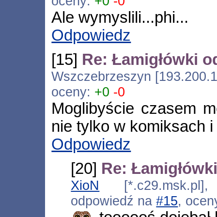
oceny:
+0
-0
Ale wymyslili...phi...
Odpowiedz
[15]
Re: Łamigłówki o
Wszczebrzeszyn [193.200.15
oceny:
+0
-0
Moglibyście czasem m
nie tylko w komiksach i
Odpowiedz
[20]
Re: Łamigłówki
XioN
[*.c29.msk.pl],
odpowiedź na
#15
, ocen