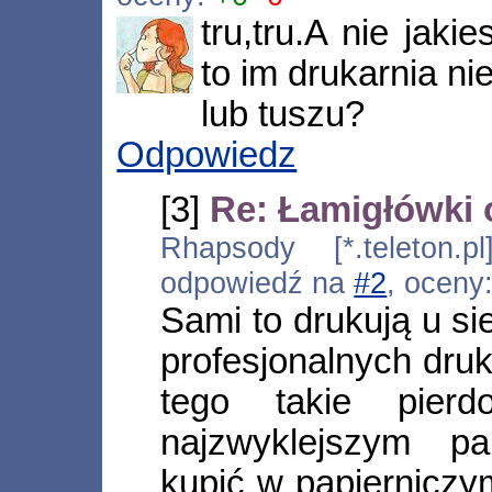
tru,tru.A nie jak
to im drukarnia n
lub tuszu?
Odpowiedz
[3]
Re: Łamigłówki 
Rhapsody [*.teleton.p
odpowiedź na
#2
, oceny
Sami to drukują u s
profesjonalnych dru
tego takie pierd
najzwyklejszym p
kupić w papiernicz