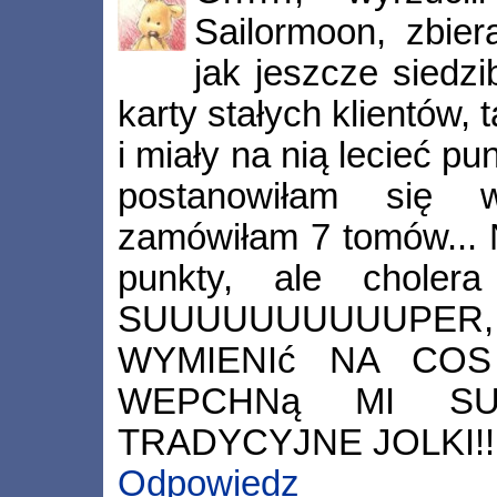
Sailormoon, zbie
jak jeszcze siedzi
karty stałych klientów, 
i miały na nią lecieć pu
postanowiłam się 
zamówiłam 7 tomów... N
punkty, ale cholera
SUUUUUUUUUUPER
WYMIENIć NA CO
WEPCHNą MI SU
TRADYCYJNE JOLKI!!!
Odpowiedz