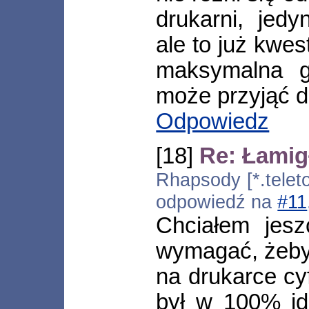
drukarni, jedy
ale to już kwes
maksymalna gr
może przyjąć d
Odpowiedz
[18]
Re: Łamig
Rhapsody [*.teleto
odpowiedź na
#11
Chciałem jesz
wymagać, żeby
na drukarce cyf
był w 100% id