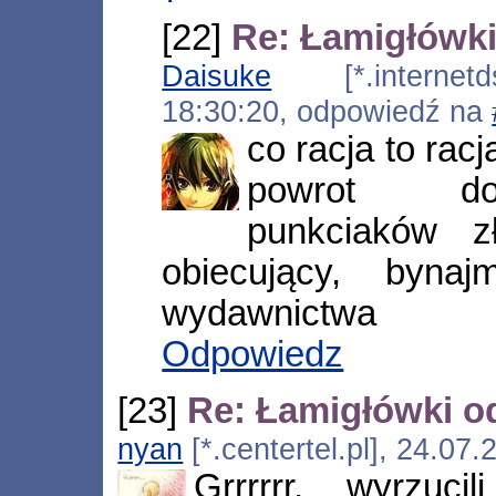
[22]
Re: Łamigłówki
Daisuke
[*.internetds
18:30:20, odpowiedź na
co racja to racj
powrot do
punkciaków z
obiecujący, byna
wydawnictwa
Odpowiedz
[23]
Re: Łamigłówki o
nyan
[*.centertel.pl], 24.07
Grrrrrr, wyrzu