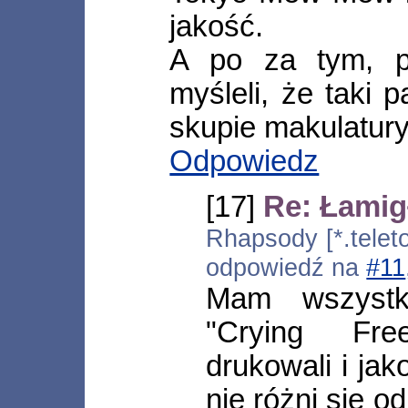
jakość.
A po za tym, pi
myśleli, że taki 
skupie makulatury
Odpowiedz
[17]
Re: Łamig
Rhapsody [*.teleto
odpowiedź na
#11
Mam wszystk
"Crying Fre
drukowali i jak
nie różni się 