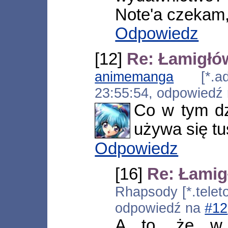
Note'a czekam,
Odpowiedz
[12]
Re: Łamigłó
animemanga
[*.adsl
23:55:54, odpowiedź
Co w tym dz
używa się t
Odpowiedz
[16]
Re: Łamig
Rhapsody [*.teleto
odpowiedź na
#12
A to, że w 