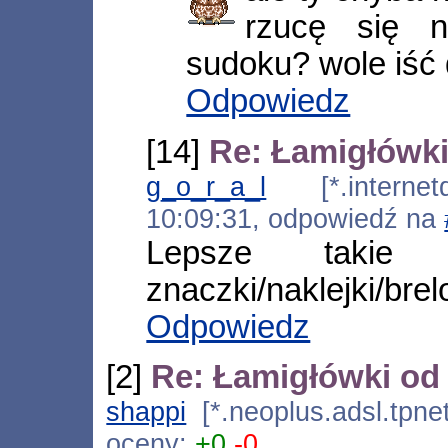
rzucę się 
sudoku? wole iść 
Odpowiedz
[14]
Re: Łamigłówki
g_o_r_a_l
[*.internetd
10:09:31, odpowiedź na
Lepsze takie
znaczki/naklejki/brel
Odpowiedz
[2]
Re: Łamigłówki od
shappi
[*.neoplus.adsl.tpne
oceny:
+0
-0