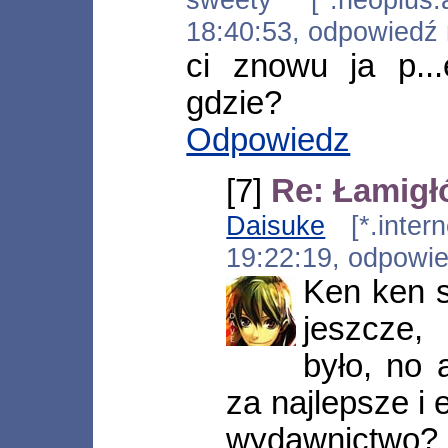
18:40:53, odpowiedź
ci znowu ja p..
gdzie?
Odpowiedz
[7]
Re: Łamigł
Daisuke
[*.intern
19:22:19, odpowi
Ken ken 
jeszcze,
było, no
za najlepsze i 
wydawnictwo? 