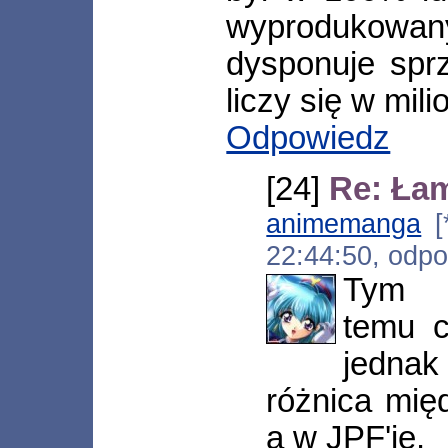
wyprodukowan
dysponuje spr
liczy się w mil
Odpowiedz
[24]
Re: Ła
animemanga
[*
22:44:50, odp
Tym p
temu c
jednak
różnica mię
a w JPF'ie.