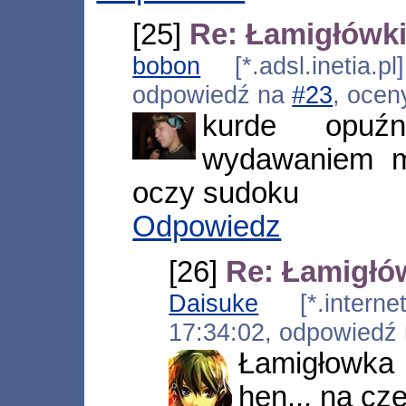
[25]
Re: Łamigłówki
bobon
[*.adsl.inetia.p
odpowiedź na
#23
, ocen
kurde opuź
wydawaniem 
oczy sudoku
Odpowiedz
[26]
Re: Łamigłó
Daisuke
[*.internetd
17:34:02, odpowiedź
Łamigłowka 
hen... na cz