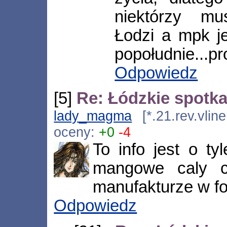
niektórzy m
Łodzi a mpk jes
popołudnie...pr
Odpowiedz
[5]
Re: Łódzkie spotk
lady_magma
[*.21.rev.vlin
oceny:
+0
-4
To info jest o ty
mangowe caly c
manufakturze w fo
Odpowiedz