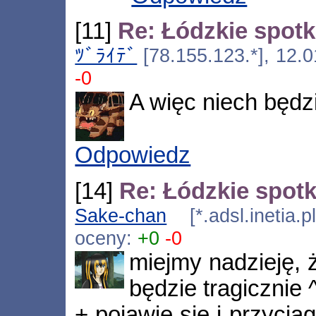
[11]
Re: Łódzkie spot
ﾂﾞﾗｲﾃﾞ
[78.155.123.*], 12.
-0
A więc niech będzi
Odpowiedz
[14]
Re: Łódzkie spot
Sake-chan
[*.adsl.inetia.
oceny:
+0
-0
miejmy nadzieję, 
będzie tragicznie 
+ pojawię się i przycią