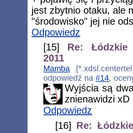
jest zbytnio otaku, ale
"środowisko" jej nie od
Odpowiedz
[15]
Re: Łódzkie
2011
Mamba
[*.xdsl.centerte
odpowiedź na
#14
, ocen
Wyjścia są dwa
znienawidzi xD
Odpowiedz
[16]
Re: Łódzki