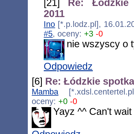
[21]
Re: Łódzkie
2011
Ino
[*.p.lodz.pl], 16.01.
#5
, oceny:
+3
-0
nie wszyscy o 
Odpowiedz
[6]
Re: Łódzkie spotk
Mamba
[*.xdsl.centertel.
oceny:
+0
-0
Yayz ^^ Can't wai