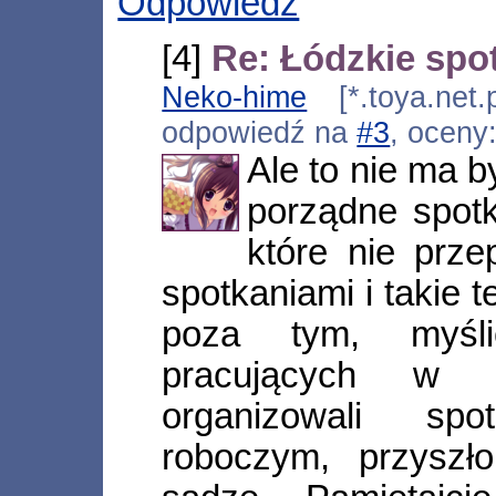
Odpowiedz
[4]
Re: Łódzkie sp
Neko-hime
[*.toya.net.
odpowiedź na
#3
, oceny
Ale to nie ma b
porządne spotk
które nie prz
spotkaniami i takie t
poza tym, myśl
pracujących w n
organizowali sp
roboczym, przyszł