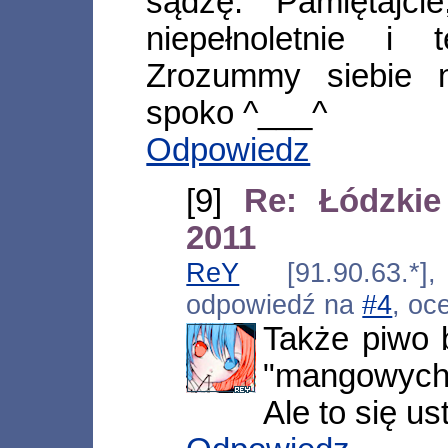
sądzę. Pamiętajc
niepełnoletnie i
Zrozummy siebie 
spoko ^___^
Odpowiedz
[9]
Re: Łódzki
2011
ReY
[91.90.63.*],
odpowiedź na
#4
, oc
Także piwo 
"mangowych 
Ale to się ust