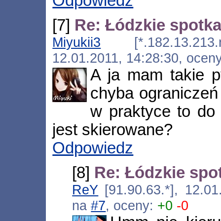
Odpowiedz
[7]
Re: Łódzkie spotk
Miyukii3
[*.182.13.213.nat
12.01.2011, 14:28:30, ocen
A ja mam takie py
chyba ograniczeń
w praktyce to do
jest skierowane?
Odpowiedz
[8]
Re: Łódzkie sp
ReY
[91.90.63.*], 12.01
na
#7
, oceny:
+0
-0