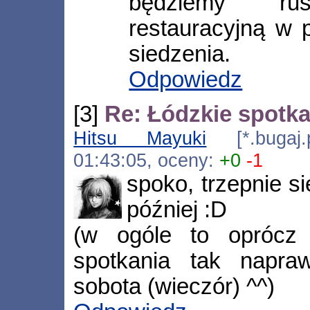
będziemy r
restauracyjną w 
siedzenia.
Odpowiedz
[3]
Re: Łódzkie spotk
Hitsu Mayuki
[*.bugaj.p
01:43:05, oceny:
+0
-1
spoko, trzepnie s
później :D
(w ogóle to oprócz 
spotkania tak napraw
sobota (wieczór) ^^)