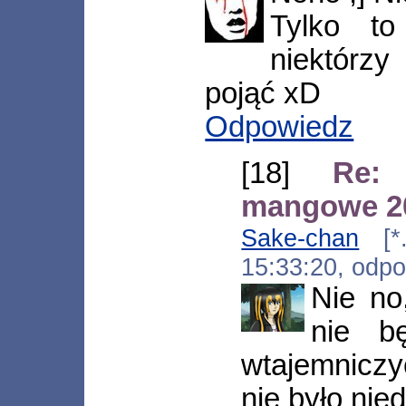
Tylko to
niektórzy
pojąć xD
Odpowiedz
[18]
Re: 
mangowe 2
Sake-chan
[*.a
15:33:20, odp
Nie no
nie b
wtajemnicz
nie było ni