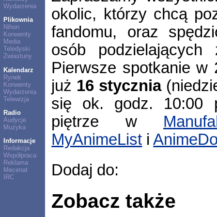
Wydarzenia
okolic, którzy chcą po
Plikownia
fandomu, oraz spędzi
Nihon
Konwenty
Media
osób podzielających
Teledyski
Zwiastuny
Pierwsze spotkanie w 
Kalendarz
Rynek
już
16 stycznia
(niedzi
Konwenty
Wydarzenia
się ok. godz. 10:00
Telewizja
Radio
piętrze w
Manufa
Audycje
Muzyka
MyAnimeList
i
AnimeDo
Informacje
Redakcja
Współpraca
Reklama
Dodaj do:
Mecenat
IRC
Zobacz także