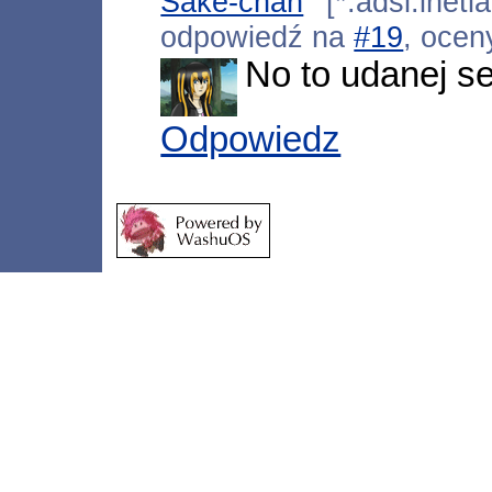
Sake-chan
[*.adsl.ineti
odpowiedź na
#19
, ocen
No to udanej ses
Odpowiedz