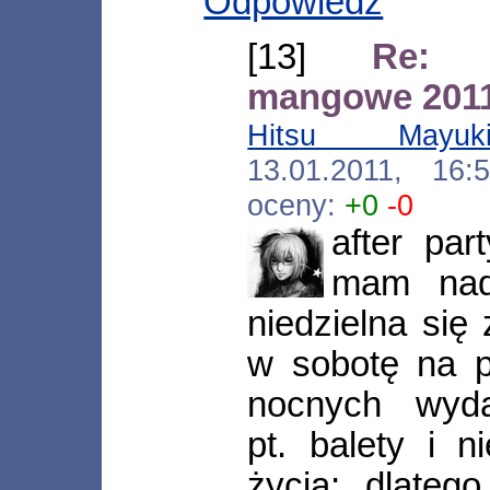
Odpowiedz
[13]
Re: Ł
mangowe 201
Hitsu Mayuk
13.01.2011, 16
oceny:
+0
-0
after pa
mam nadz
niedzielna się 
w sobotę na p
nocnych wydar
pt. balety i 
życia; dlatego