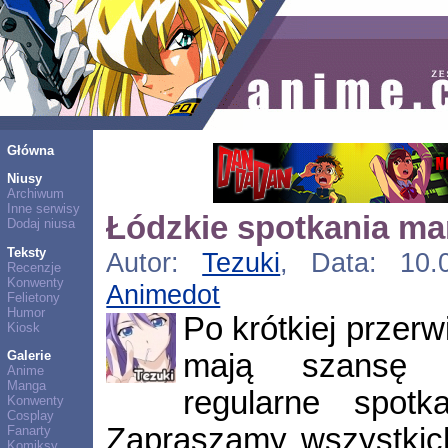
Główna
Niusy
Archiwum
Inne serwisy
Łódzkie spotkania m
Dodaj niusa
Teksty
Autor:
Tezuki
, Data: 10.0
Recenzje
Konwenty
Animedot
Felietony
Humor
Po krótkiej przer
Kiosk
mają szansę 
Galerie
Anime
Manga
regularne spotk
Konwenty
Cosplay
Zapraszamy wszystkic
Fanarty
Komiksy