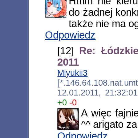
Hmm nie kieru
do żadnej konkr
także nie ma og
Odpowiedz
[12]
Re: Łódzki
2011
Miyukii3
[*.146.64.108.nat.umt
12.01.2011, 21:32:
+0
-0
A więc fajni
^^ arigato za 
Odpowiedz