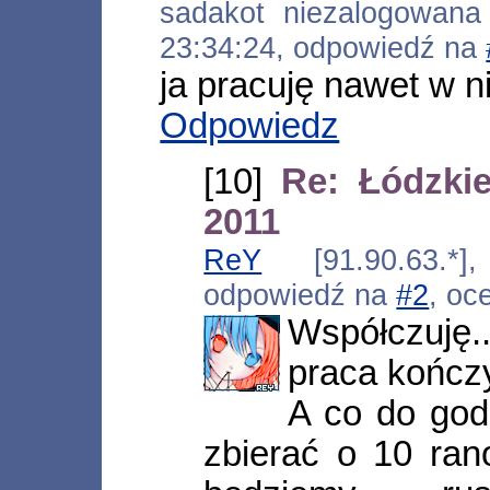
sadakot niezalogowana [
23:34:24, odpowiedź na
ja pracuję nawet w ni
Odpowiedz
[10]
Re: Łódzki
2011
ReY
[91.90.63.*],
odpowiedź na
#2
, oc
Współczuję.
praca kończy
A co do god
zbierać o 10 ran