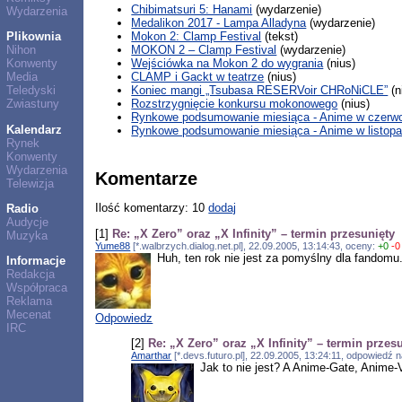
Chibimatsuri 5: Hanami
(wydarzenie)
Wydarzenia
Medalikon 2017 - Lampa Alladyna
(wydarzenie)
Mokon 2: Clamp Festival
(tekst)
Plikownia
MOKON 2 – Clamp Festival
(wydarzenie)
Nihon
Wejściówka na Mokon 2 do wygrania
(nius)
Konwenty
CLAMP i Gackt w teatrze
(nius)
Media
Koniec mangi „Tsubasa RESERVoir CHRoNiCLE”
(n
Teledyski
Rozstrzygnięcie konkursu mokonowego
(nius)
Zwiastuny
Rynkowe podsumowanie miesiąca - Anime w czerwc
Kalendarz
Rynkowe podsumowanie miesiąca - Anime w listopa
Rynek
Konwenty
Wydarzenia
Komentarze
Telewizja
Ilość komentarzy: 10
dodaj
Radio
Audycje
[1]
Re: „X Zero” oraz „X Infinity” – termin przesunięty
Muzyka
Yume88
[*.walbrzych.dialog.net.pl], 22.09.2005, 13:14:43, oceny:
+0
-0
Huh, ten rok nie jest za pomyślny dla fandomu.
Informacje
Redakcja
Współpraca
Reklama
Mecenat
Odpowiedz
IRC
[2]
Re: „X Zero” oraz „X Infinity” – termin przes
Amarthar
[*.devs.futuro.pl], 22.09.2005, 13:24:11, odpowiedź 
Jak to nie jest? A Anime-Gate, Anime-