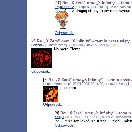
[10]
Re: „X Zero” oraz „X Infinity” – termi
szymusiek22
[*.neoplus.adsl.tpnet.pl], 23.09.2005, 0
Z drugiej strony jakby mieli wydać
Odpowiedz
[4]
Re: „X Zero” oraz „X Infinity” – termin przesunięty
Grisznak
[*.satfilm.net.pl], 22.09.2005, 18:23:57, oceny:
+0
-0
No more Clamp..
Odpowiedz
[7]
Re: „X Zero” oraz „X Infinity” – termin przes
sintex
[*.kom-net.pl], 22.09.2005, 20:16:20, odpowiedź na
#4
,
popieram...
Odpowiedz
[9]
Re: „X Zero” oraz „X Infinity” – termin
shinji9
[80.50.253.*], 23.09.2005, 03:09:26, odpowied
joł ... mnie też jakoś nie rusza ... ziębi , mie
Odpowiedz