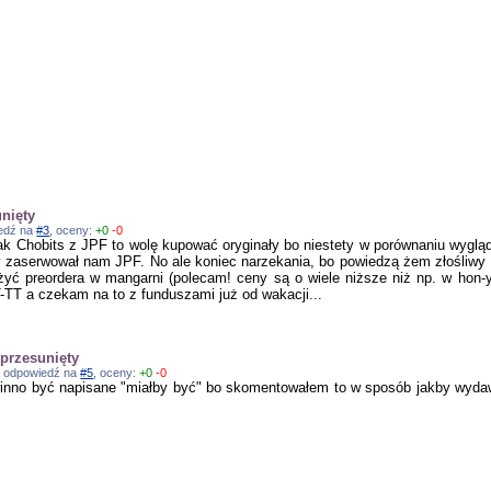
unięty
iedź na
#3
, oceny:
+0
-0
k Chobits z JPF to wolę kupować oryginały bo niestety w porównaniu wyglądają
y zaserwował nam JPF. No ale koniec narzekania, bo powiedzą żem złośliwy :
żyć preordera w mangarni (polecam! ceny są o wiele niższe niż np. w hon-ya
-TT a czekam na to z funduszami już od wakacji...
 przesunięty
8, odpowiedź na
#5
, oceny:
+0
-0
winno być napisane "miałby być" bo skomentowałem to w sposób jakby wyda