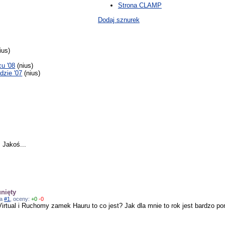
Strona CLAMP
Dodaj sznurek
ius)
u '08
(nius)
dzie '07
(nius)
 Jakoś...
unięty
na
#1
, oceny:
+0
-0
Virtual i Ruchomy zamek Hauru to co jest? Jak dla mnie to rok jest bardzo p