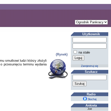
Użytkownik
na stałe
{Rynek}
emu smutkowi ludzi którzy złożyli
 o przesunięciu terminu wydania
Zarejestruj się
Szukacz
Radio
Słuchaj
Ankieta
Joe