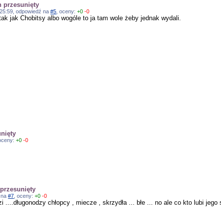
n przesunięty
8:25:59, odpowiedź na
#5
, oceny:
+0
-0
 tak jak Chobitsy albo wogóle to ja tam wole żeby jednak wydali.
unięty
 oceny:
+0
-0
 przesunięty
ź na
#7
, oceny:
+0
-0
rzi ....długonodzy chłopcy , miecze , skrzydła ... błe ... no ale co kto lubi jego