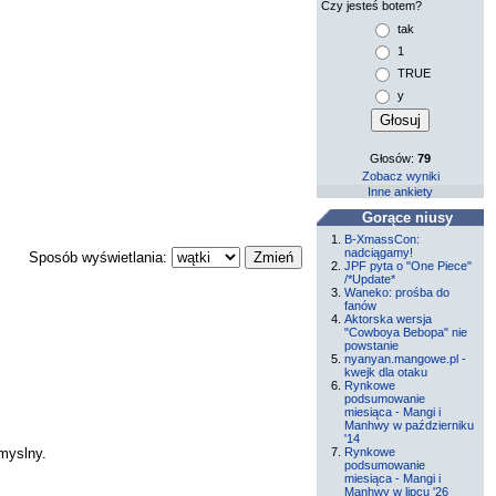
Czy jesteś botem?
tak
1
TRUE
y
Głosów:
79
Zobacz wyniki
Inne ankiety
Gorące niusy
B-XmassCon:
nadciągamy!
Sposób wyświetlania:
JPF pyta o "One Piece"
/*Update*
Waneko: prośba do
fanów
Aktorska wersja
"Cowboya Bebopa" nie
powstanie
nyanyan.mangowe.pl -
kwejk dla otaku
Rynkowe
podsumowanie
miesiąca - Mangi i
Manhwy w październiku
'14
Rynkowe
omyslny.
podsumowanie
miesiąca - Mangi i
Manhwy w lipcu '26