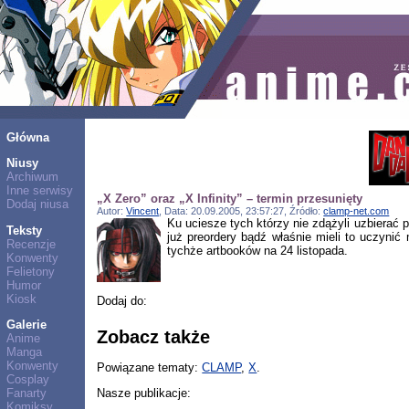
Główna
Niusy
Archiwum
Inne serwisy
„X Zero” oraz „X Infinity” – termin przesunięty
Dodaj niusa
Autor:
Vincent
, Data: 20.09.2005, 23:57:27, Źródło:
clamp-net.com
Ku uciesze tych którzy nie zdążyli uzbierać p
Teksty
już preordery bądź właśnie mieli to uczynić
Recenzje
tychże artbooków na 24 listopada.
Konwenty
Felietony
Humor
Kiosk
Dodaj do:
Galerie
Zobacz także
Anime
Manga
Konwenty
Powiązane tematy:
CLAMP
,
X
.
Cosplay
Nasze publikacje:
Fanarty
Komiksy