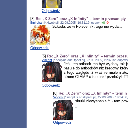
Odpowiedz
[3]
Re: „X Zero” oraz „X Infinity” – termin przesunięty
Emi-chan
[*.4web.pl], 22.09.2005, 16:31:19, oceny:
+0
-0
Szkoda, ze w Polsce nikt tego nie wyda...
Odpowiedz
[5]
Re: „X Zero” oraz „X Infinity” – termin przes
Vincent
[*.neoplus.adsl.tpnet.pl], 22.09.2005, 19:32:32, odpow
Jeśli ten artbook ma być wydany tak ja
pasuje do artbooków niż kredowy któr
z tego względu iż właśnie mialem zło
stronę CLAMP a tu zonk! przełożyli TT
Odpowiedz
[6]
Re: „X Zero” oraz „X Infinity” – termin
Vincent
[*.neoplus.adsl.tpnet.pl], 22.09.2005, 19:34:3
skutki niewyspania ^_- tam po
_
Odpowiedz