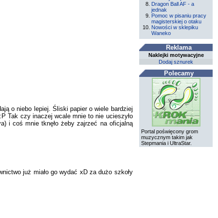
Dragon Ball AF - a
jednak
Pomoc w pisaniu pracy
magisterskiej o otaku
Nowości w sklepiku
Waneko
Reklama
Naklejki motywacyjne
Dodaj sznurek
Polecamy
 o niebo lepiej. Śliski papier o wiele bardziej
P Tak czy inaczej wcale mnie to nie ucieszyło
) i coś mnie tknęło żeby zajrzeć na oficjalną
Portal poświęcony grom
muzycznym takim jak
Stepmania i UltraStar.
wnictwo już miało go wydać xD za dużo szkoły